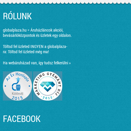
RÓLUNK
globalplaza.hu = Áruházláncok akciói,
bevásárlóközpontok és üzletek egy oldalon.
Töltsd fel üzleted INGYEN a globalplaza-
ra:
Töltsd fel üzleted még ma!
Ha webáruházad van, így tudsz felkerülni »
FACEBOOK