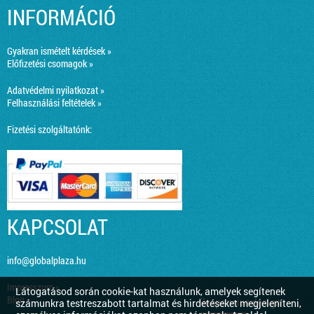
INFORMÁCIÓ
Gyakran ismételt kérdések »
Előfizetési csomagok »
Adatvédelmi nyilatkozat »
Felhasználási feltételek »
Fizetési szolgáltatónk:
KAPCSOLAT
info@globalplaza.hu
Impresszum »
Látogatásod során cookie-kat használunk, amelyek segítenek
Blog »
Responsive design
számunkra testreszabott tartalmat és hirdetéseket megjeleníteni,