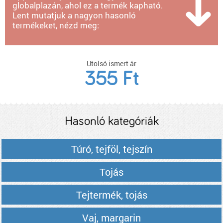
globalplazán, ahol ez a termék kapható.
Lent mutatjuk a nagyon hasonló
termékeket, nézd meg:
Utolsó ismert ár
355 Ft
Hasonló kategóriák
Túró, tejföl, tejszín
Tojás
Tejtermék, tojás
Vaj, margarin