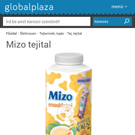
menü
Keresés
Főoldal
Élelmiszer
Tejtermék, tojás
Tej, tejital
Mizo tejital