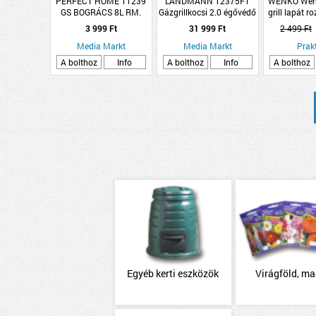
PERFECT HOME 11239
LANDMANN 12375FT
WENKO Wen
GS BOGRÁCS 8L RM.
Gázgrillkocsi 2.0 égővédő
grill lapát 
acél-m
3 999 Ft
31 999 Ft
2 499 Ft
Media Markt
Media Markt
Prakt
A bolthoz
Info
A bolthoz
Info
A bolthoz
Egyéb kerti eszközök
Virágföld, m