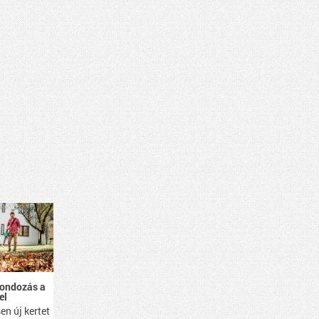
gondozás a
el
en új kertet