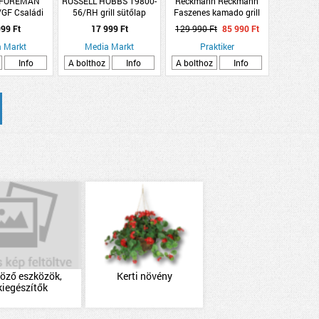
 FOREMAN
RUSSELL HOBBS 19800-
Reckmann Reckmann
GF Családi
56/RH grill sütőlap
Faszenes kamado grill
kt grill
99 Ft
17 999 Ft
129 990 Ft
85 990 Ft
 Markt
Media Markt
Praktiker
Info
A bolthoz
Info
A bolthoz
Info
öző eszközök,
Kerti növény
kiegészítők