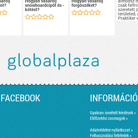
álmodsz m
árolj
Hogyan vásárolj
Hogyan vásárolj
csak felfr
ot?
snowboardcipőt és -
forgószéket?
szeretett 
kötést?
területed, 
Praktiker
minden el
megtaláls
csak szük
lehet.
FACEBOOK
INFORMÁCIÓ
Gyakran ismételt kérdések »
Előfizetési csomagok »
Adatvédelmi nyilatkozat »
Felhasználási feltételek »