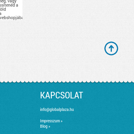
eg, vagy
issítenéd a
zöld
a
 webshopjában
emet
z, amire
séged
KAPCSOLAT
info@globalplaza.hu
Impresszum »
Blog »