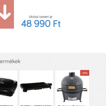
Utolsó ismert ár
48 990 Ft
termékek
-34%