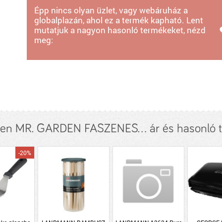
Épp nincs olyan üzlet, vagy webáruház a
globalplazán, ahol ez a termék kapható. Lent
mutatjuk a nagyon hasonló termékeket, nézd
meg:
den MR. GARDEN FASZENES... ár és hasonló 
-20%