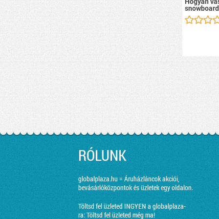
Hogyan vás
snowboard
RÓLUNK
globalplaza.hu = Áruházláncok akciói,
bevásárlóközpontok és üzletek egy oldalon.
Töltsd fel üzleted INGYEN a globalplaza-
ra:
Töltsd fel üzleted még ma!