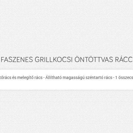
FASZENES GRILLKOCSI ÖNTÖTTVAS RÁCCS
tőrács és melegítő rács - Állítható magasságú széntartó rács - 1 összecs