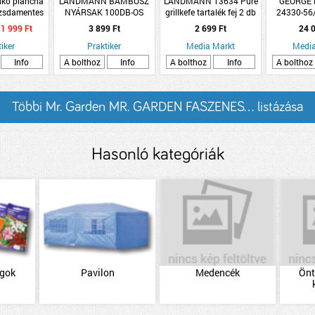
ko plancha
LANDMANN BAMBUSZ
LANDMANN 13634 Pure
GEORGE
rozsdamentes
NYÁRSAK 100DB-OS
grillkefe tartalék fej 2 db
24330-56/
űanyag
konta
1 999 Ft
3 899 Ft
2 699 Ft
24 0
iker
Praktiker
Media Markt
Media
Info
A bolthoz
Info
A bolthoz
Info
A bolthoz
Többi Mr. Garden MR. GARDEN FASZENES... listázása
Hasonló kategóriák
agok
Pavilon
Medencék
Önt