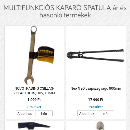
MULTIFUNKCIÓS KAPARÓ SPATULA ár és
hasonló termékek
NOVOTRADING CSILLAG-
Neo NEO csapszegvágó 900mm
VILLÁSKULCS, CRV, 10MM
1 099 Ft
17 990 Ft
Praktiker
Praktiker
A bolthoz
Info
A bolthoz
Info