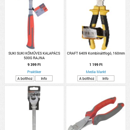
SUKI SUKI KŐMŰVES KALAPÁCS
CRAFT 6409 Kombináltfogó, 160mm
500G RAJNA
9 399 Ft
1 199 Ft
Praktiker
Media Markt
A bolthoz
Info
A bolthoz
Info