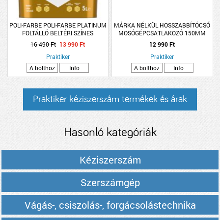
POLI-FARBE POLI-FARBE PLATINUM
MÁRKA NÉLKÜL HOSSZABBÍTÓCSŐ
FOLTÁLLÓ BELTÉRI SZÍNES
MOSÓGÉPCSATLAKOZÓ 150MM
FALFESTÉK 5L F2 FEHÉR
16 490 Ft
13 990 Ft
12 990 Ft
Praktiker
Praktiker
A bolthoz
Info
A bolthoz
Info
Praktiker kéziszerszám termékek és árak
Hasonló kategóriák
Kéziszerszám
Szerszámgép
Vágás-, csiszolás-, forgácsolástechnika