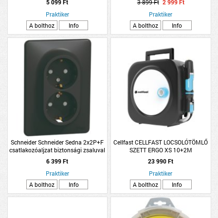
5 099 Ft
3 899 Ft
2 999 Ft
Praktiker
Praktiker
A bolthoz
Info
A bolthoz
Info
Schneider Schneider Sedna 2x2P+F
Cellfast CELLFAST LOCSOLÓTÖMLŐ
csatlakozóaljzat biztonsági zsaluval
SZETT ERGO XS 10+2M
16A csavaros bekötés kerettel
6 399 Ft
23 990 Ft
antracit
Praktiker
Praktiker
A bolthoz
Info
A bolthoz
Info