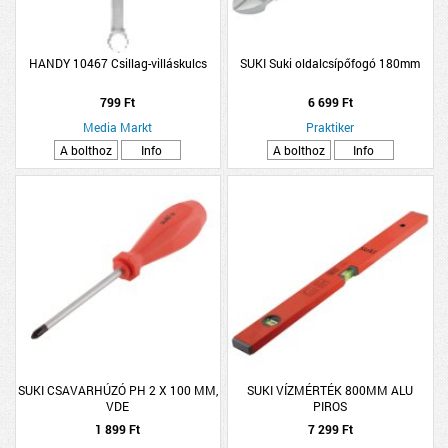
HANDY 10467 Csillag-villáskulcs
SUKI Suki oldalcsípőfogó 180mm
799 Ft
6 699 Ft
Media Markt
Praktiker
A bolthoz
Info
A bolthoz
Info
SUKI CSAVARHÚZÓ PH 2 X 100 MM,
SUKI VÍZMÉRTÉK 800MM ALU
VDE
PIROS
1 899 Ft
7 299 Ft