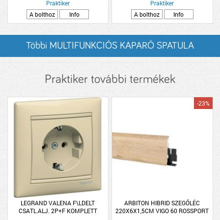
Praktiker
Praktiker
A bolthoz
Info
A bolthoz
Info
Többi MULTIFUNKCIÓS KAPARÓ SPATULA
listázása
Praktiker további termékek
-23%
LEGRAND VALENA F\LDELT
ARBITON HIBRID SZEGŐLÉC
CSATL.ALJ. 2P+F KOMPLETT
220X6X1,5CM VIGO 60 ROSSPORT
ELEFÁNTCSONT
TÖLGY