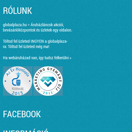
RÓLUNK
globalplaza.hu = Áruházláncok akciói,
bevásárlóközpontok és üzletek egy oldalon.
Töltsd fel üzleted INGYEN a globalplaza-
ra:
Töltsd fel üzleted még ma!
Ha webáruházad van, így tudsz felkerülni »
FACEBOOK