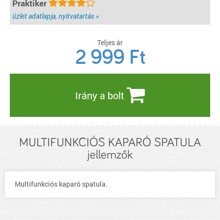
Praktiker
üzlet adatlapja, nyitvatartás »
Teljes ár
2 999
Ft
Irány a bolt
MULTIFUNKCIÓS KAPARÓ SPATULA
jellemzők
Multifunkciós kaparó spatula.