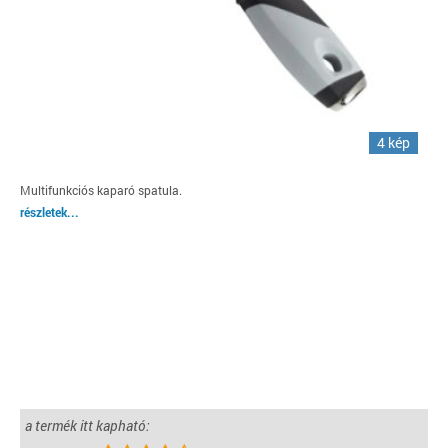
4 kép
Multifunkciós kaparó spatula.
részletek...
a termék itt kapható: