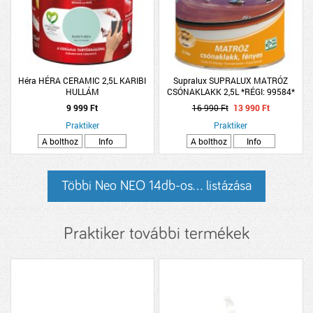
Héra HÉRA CERAMIC 2,5L KARIBI
Supralux SUPRALUX MATRÓZ
HULLÁM
CSÓNAKLAKK 2,5L *RÉGI: 99584*
9 999 Ft
16 990 Ft
13 990 Ft
Praktiker
Praktiker
A bolthoz
Info
A bolthoz
Info
Többi Neo NEO 14db-os... listázása
Praktiker további termékek