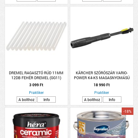
DREMEL RAGASZTÓ RÚD 11MM
KÄRCHER SZÓRÓSZÁR VARIO-
12DB FEHÉR DREMEL (GG11)
POWER K4-K5 MAGASNYOMÁSÚ
MOSÓHOZ
3 099 Ft
18 990 Ft
Praktiker
Praktiker
A bolthoz
Info
A bolthoz
Info
-18%