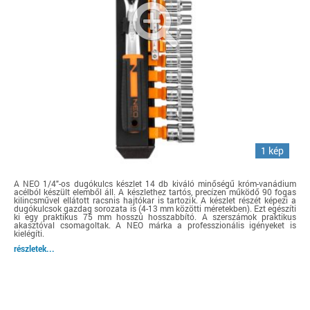
1 kép
A NEO 1/4"-os dugókulcs készlet 14 db kiváló minőségű króm-vanádium
acélból készült elemből áll. A készlethez tartós, precízen működő 90 fogas
kilincsművel ellátott racsnis hajtókar is tartozik. A készlet részét képezi a
dugókulcsok gazdag sorozata is (4-13 mm közötti méretekben). Ezt egészíti
ki egy praktikus 75 mm hosszú hosszabbító. A szerszámok praktikus
akasztóval csomagoltak. A NEO márka a professzionális igényeket is
kielégíti.
részletek...