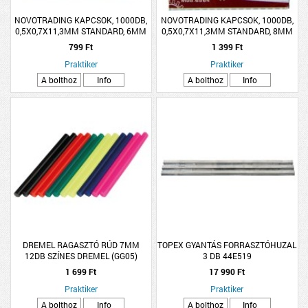
NOVOTRADING KAPCSOK, 1000DB,
NOVOTRADING KAPCSOK, 1000DB,
0,5X0,7X11,3MM STANDARD, 6MM
0,5X0,7X11,3MM STANDARD, 8MM
799 Ft
1 399 Ft
Praktiker
Praktiker
A bolthoz
Info
A bolthoz
Info
DREMEL RAGASZTÓ RÚD 7MM
TOPEX GYANTÁS FORRASZTÓHUZAL
12DB SZÍNES DREMEL (GG05)
3 DB 44E519
1 699 Ft
17 990 Ft
Praktiker
Praktiker
A bolthoz
Info
A bolthoz
Info