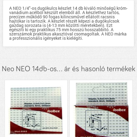
A NEO 1/4"-os dugókulcs készlet 14 db kiváló minőségű króm-
vanádium acélból készült elemből áll. A készlethez tartós,
precízen működő 90 fogas kilincsművel ellátott racsnis
hajtókar is tartozik. A készlet részét képezi a dugókulcsok
gazdag sorozata is (4-13 mm közötti méretekben). Ezt
egészíti ki egy praktikus 75 mm hosszú hosszabbító. A
szerszámok praktikus akasztóval csomagoltak. A NEO márka
a professzionális igényeket is kielégíti.
Neo NEO 14db-os... ár és hasonló termékek