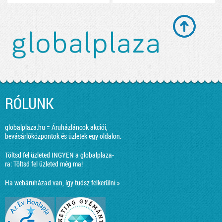
RÓLUNK
globalplaza.hu = Áruházláncok akciói,
bevásárlóközpontok és üzletek egy oldalon.
Töltsd fel üzleted INGYEN a globalplaza-
ra:
Töltsd fel üzleted még ma!
Ha webáruházad van, így tudsz felkerülni »