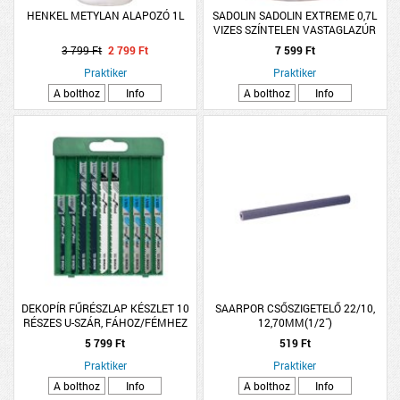
HENKEL METYLAN ALAPOZÓ 1L
SADOLIN SADOLIN EXTREME 0,7L
VIZES SZÍNTELEN VASTAGLAZÚR
3 799 Ft
2 799 Ft
7 599 Ft
Praktiker
Praktiker
A bolthoz
Info
A bolthoz
Info
DEKOPÍR FŰRÉSZLAP KÉSZLET 10
SAARPOR CSŐSZIGETELŐ 22/10,
RÉSZES U-SZÁR, FÁHOZ/FÉMHEZ
12,70MM(1/2˝)
5 799 Ft
519 Ft
Praktiker
Praktiker
A bolthoz
Info
A bolthoz
Info