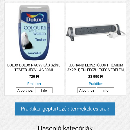
DULUX DULUX NAGYVILÁG SZÍNEI
LEGRAND ELOSZTÓSOR PRÉMIUM
TESTER JÉGVILÁG 30ML
3X2P+F, TÚLFESZÜLTSÉG VÉDELEM,
USB-A + USB-C, 1,5 MÉTER VEZETÉK,
729 Ft
23 990 Ft
FEHÉR
Praktiker
Praktiker
A bolthoz
Info
A bolthoz
Info
Praktiker géptartozék termékek és árak
Hasonló kategóriák