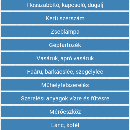
Hosszabbító, kapcsoló, dugalj
Kerti szerszám
Zseblámpa
Géptartozék
Vasáruk, apró vasáruk
Faáru, barkácsléc, szegélyléc
Műhelyfelszerelés
Szerelési anyagok vízre és fűtésre
Mérőeszköz
Lánc, kötél