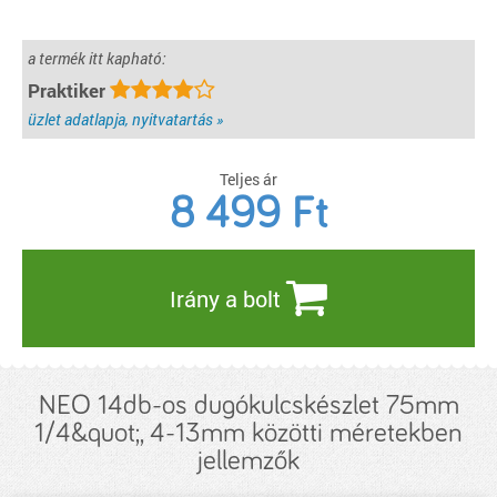
a termék itt kapható:
Praktiker
üzlet adatlapja, nyitvatartás »
Teljes ár
8 499
Ft
Irány a bolt
NEO 14db-os dugókulcskészlet 75mm
1/4&quot;, 4-13mm közötti méretekben
jellemzők