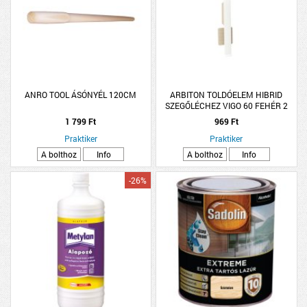
ANRO TOOL ÁSÓNYÉL 120CM
ARBITON TOLDÓELEM HIBRID
SZEGŐLÉCHEZ VIGO 60 FEHÉR 2
DB/CSOMAG
1 799 Ft
969 Ft
Praktiker
Praktiker
A bolthoz
Info
A bolthoz
Info
-26%