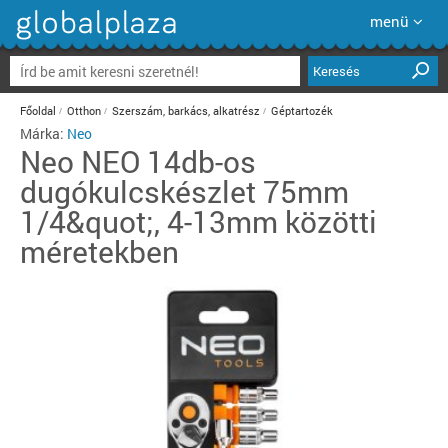
menü
Keresés
Főoldal
Otthon
Szerszám, barkács, alkatrész
Géptartozék
Márka:
Neo
Neo
NEO 14db-os
dugókulcskészlet 75mm
1/4&quot;, 4-13mm közötti
méretekben