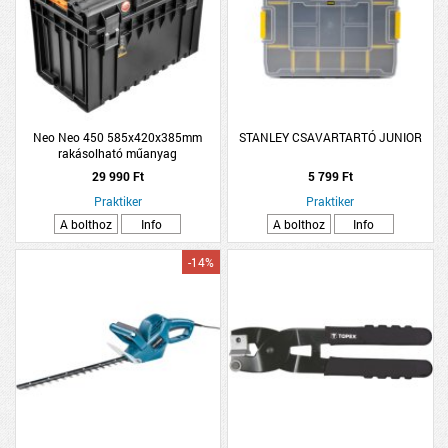
Neo Neo 450 585x420x385mm
STANLEY CSAVARTARTÓ JUNIOR
rakásolható műanyag
szerszámosláda
29 990 Ft
5 799 Ft
Praktiker
Praktiker
A bolthoz
Info
A bolthoz
Info
-14%