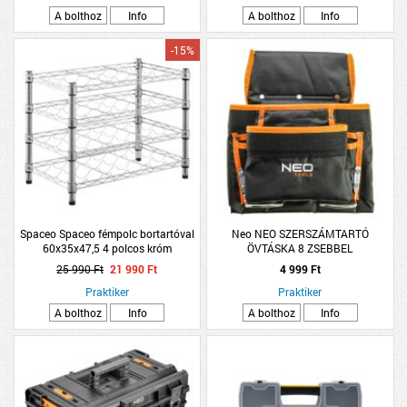
A bolthoz
Info
A bolthoz
Info
-15%
Spaceo Spaceo fémpolc bortartóval
Neo NEO SZERSZÁMTARTÓ
60x35x47,5 4 polcos króm
ÖVTÁSKA 8 ZSEBBEL
25 990 Ft
21 990 Ft
4 999 Ft
Praktiker
Praktiker
A bolthoz
Info
A bolthoz
Info