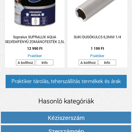
Supralux SUPRALUX AQUA
SUKI DUGÓKULCS 6,3MM 1/4
SELYEMFÉNYŰ ZOMÁNCFESTÉK 2,5L
FEHÉR
12 990 Ft
1 199 Ft
Praktiker
Praktiker
A bolthoz
Info
A bolthoz
Info
Praktiker tárolás, teherszállítás termékek és árak
Hasonló kategóriák
Kéziszerszám
Szerszámgép