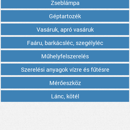
Zseblámpa
Géptartozék
Vasáruk, apró vasáruk
Faáru, barkácsléc, szegélyléc
Műhelyfelszerelés
Szerelési anyagok vízre és fűtésre
Mérőeszköz
Lánc, kötél