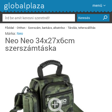
menü
Keresés
Főoldal
Otthon
Szerszám, barkács, alkatrész
Tárolás, teherszállítás
Márka:
Neo
Neo
Neo 34x27x6cm
szerszámtáska