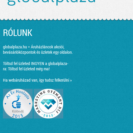
RÓLUNK
globalplaza.hu = Áruházláncok akciói,
bevásárlóközpontok és üzletek egy oldalon.
Töltsd fel üzleted INGYEN a globalplaza-
ra:
Töltsd fel üzleted még ma!
Ha webáruházad van, így tudsz felkerülni »