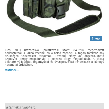
1 kép
Kicsi NEO utazótáska (hivatkozási szám: 84-323), megerősített
poliészterből, 4 külső zsebbel és 4 belső zsebbel. A tágas főrekesz sok
szükséges felszerelést tartalmaz. További előny az összecsukható
szerkezet, amely megkönnyíti a keresett tárgy megtalálását. A táska
állítható vállpánttal, fogantyúval és övcsipeszekkel rendelkezik a könnyű
használat érdekében.
részletek...
a termék itt kapható: