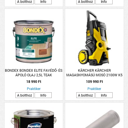
A bolthoz
Info
A bolthoz
Info
BONDEX BONDEX ELITE FAVÉDŐ- ÉS
KÄRCHER KÄRCHER
ÁPOLÓ OLAJ 2,5L TEAK
MAGASNYOMÁSÚ MOSÓ 2100W K5
BASIC
18 990 Ft
109 990 Ft
Praktiker
Praktiker
A bolthoz
Info
A bolthoz
Info