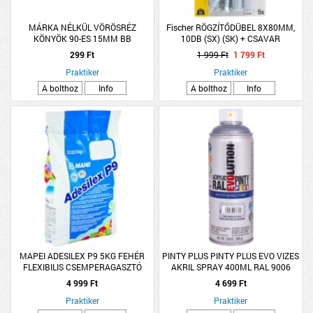
MÁRKA NÉLKÜL VÖRÖSRÉZ
Fischer RÖGZÍTŐDÜBEL 8X80MM,
KÖNYÖK 90-ES 15MM BB
10DB (SX) (SK) + CSAVAR
299 Ft
1 999 Ft
1 799 Ft
Praktiker
Praktiker
A bolthoz
Info
A bolthoz
Info
MAPEI ADESILEX P9 5KG FEHÉR
PINTY PLUS PINTY PLUS EVO VIZES
FLEXIBILIS CSEMPERAGASZTÓ
AKRIL SPRAY 400ML RAL 9006
FÉNYES WHITE ALUMINIUM
4 999 Ft
4 699 Ft
Praktiker
Praktiker