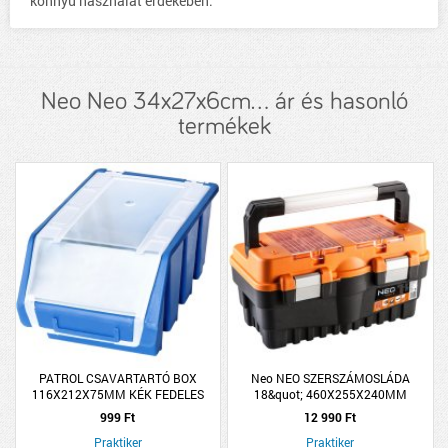
könnyű használat érdekében.
Neo Neo 34x27x6cm... ár és hasonló
termékek
PATROL CSAVARTARTÓ BOX
Neo NEO SZERSZÁMOSLÁDA
116X212X75MM KÉK FEDELES
18&quot; 460X255X240MM
ERGOBOX PLUS 2L
999 Ft
12 990 Ft
Praktiker
Praktiker