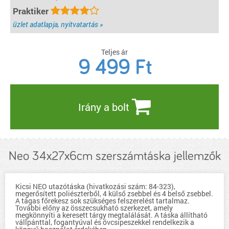
Praktiker
üzlet adatlapja, nyitvatartás »
Teljes ár
9 499
Ft
Irány a bolt
Neo 34x27x6cm szerszámtáska jellemzők
Kicsi NEO utazótáska (hivatkozási szám: 84-323),
megerősített poliészterből, 4 külső zsebbel és 4 belső zsebbel.
A tágas főrekesz sok szükséges felszerelést tartalmaz.
További előny az összecsukható szerkezet, amely
megkönnyíti a keresett tárgy megtalálását. A táska állítható
vállpánttal, fogantyúval és övcsipeszekkel rendelkezik a