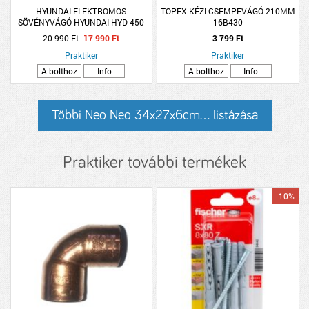
HYUNDAI ELEKTROMOS
TOPEX KÉZI CSEMPEVÁGÓ 210MM
SÖVÉNYVÁGÓ HYUNDAI HYD-450
16B430
550W 41CM
20 990 Ft
17 990 Ft
3 799 Ft
Praktiker
Praktiker
A bolthoz
Info
A bolthoz
Info
Többi Neo Neo 34x27x6cm... listázása
Praktiker további termékek
-10%