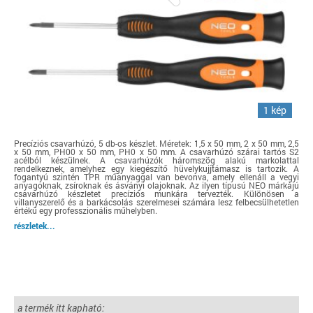
1 kép
Precíziós csavarhúzó, 5 db-os készlet. Méretek: 1,5 x 50 mm, 2 x 50 mm, 2,5
x 50 mm, PH00 x 50 mm, PH0 x 50 mm. A csavarhúzó szárai tartós S2
acélból készülnek. A csavarhúzók háromszög alakú markolattal
rendelkeznek, amelyhez egy kiegészítő hüvelykujjtámasz is tartozik. A
fogantyú szintén TPR műanyaggal van bevonva, amely ellenáll a vegyi
anyagoknak, zsíroknak és ásványi olajoknak. Az ilyen típusú NEO márkájú
csavarhúzó készletet precíziós munkára tervezték. Különösen a
villanyszerelő és a barkácsolás szerelmesei számára lesz felbecsülhetetlen
értékű egy professzionális műhelyben.
részletek...
a termék itt kapható: