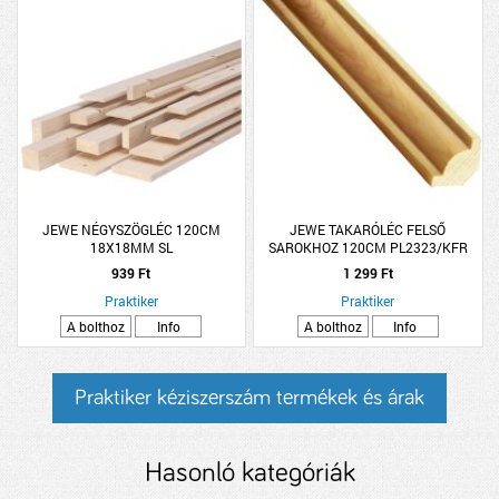
JEWE NÉGYSZÖGLÉC 120CM
JEWE TAKARÓLÉC FELSŐ
18X18MM SL
SAROKHOZ 120CM PL2323/KFR
939 Ft
1 299 Ft
Praktiker
Praktiker
A bolthoz
Info
A bolthoz
Info
Praktiker kéziszerszám termékek és árak
Hasonló kategóriák