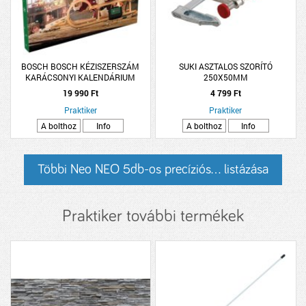
BOSCH BOSCH KÉZISZERSZÁM
SUKI ASZTALOS SZORÍTÓ
KARÁCSONYI KALENDÁRIUM
250X50MM
19 990 Ft
4 799 Ft
Praktiker
Praktiker
A bolthoz
Info
A bolthoz
Info
Többi Neo NEO 5db-os precíziós... listázása
Praktiker további termékek