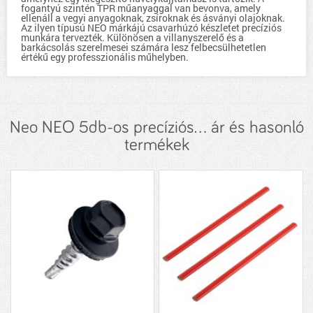
fogantyú szintén TPR műanyaggal van bevonva, amely
ellenáll a vegyi anyagoknak, zsíroknak és ásványi olajoknak.
Az ilyen típusú NEO márkájú csavarhúzó készletet precíziós
munkára tervezték. Különösen a villanyszerelő és a
barkácsolás szerelmesei számára lesz felbecsülhetetlen
értékű egy professzionális műhelyben.
Neo NEO 5db-os precíziós... ár és hasonló
termékek