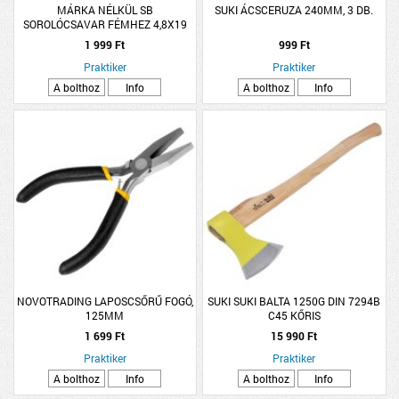
MÁRKA NÉLKÜL SB
SUKI ÁCSCERUZA 240MM, 3 DB.
SOROLÓCSAVAR FÉMHEZ 4,8X19
HATLAPFEJŰ EPDM ALÁTÉT
1 999 Ft
999 Ft
ANTRACIT RAL7016
Praktiker
Praktiker
A bolthoz
Info
A bolthoz
Info
NOVOTRADING LAPOSCSŐRŰ FOGÓ,
SUKI SUKI BALTA 1250G DIN 7294B
125MM
C45 KŐRIS
1 699 Ft
15 990 Ft
Praktiker
Praktiker
A bolthoz
Info
A bolthoz
Info