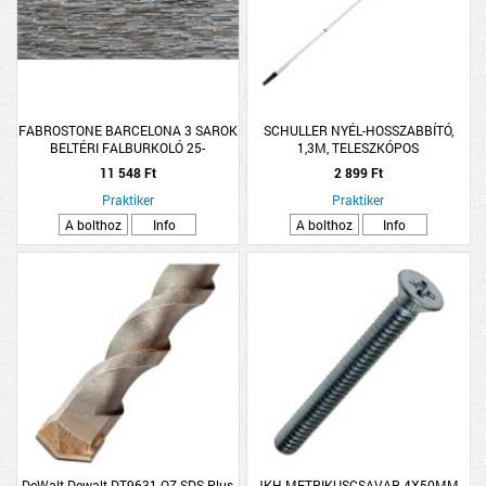
FABROSTONE BARCELONA 3 SAROK
SCHULLER NYÉL-HOSSZABBÍTÓ,
BELTÉRI FALBURKOLÓ 25-
1,3M, TELESZKÓPOS
30X15X3,5CM
ACÉL,HENGERHEZ
11 548 Ft
2 899 Ft
Praktiker
Praktiker
A bolthoz
Info
A bolthoz
Info
DeWalt Dewalt DT9631-QZ SDS Plus
JKH METRIKUSCSAVAR 4X50MM,