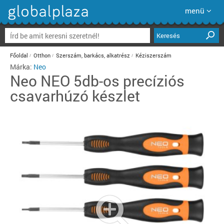
menü
Keresés
Főoldal
Otthon
Szerszám, barkács, alkatrész
Kéziszerszám
Márka:
Neo
Neo
NEO 5db-os precíziós
csavarhúzó készlet