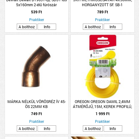
5x160mm 2-élű fúrószár
HORGANYZOTT SF. SB-1
539 Ft
789 Ft
Praktiker
Praktiker
A bolthoz
Info
A bolthoz
Info
MÁRKA NÉLKÜL VÖRÖSRÉZ ÍV 45-
OREGON OREGON DAMIL 2,4MM
ÖS 22MM KB
ÁTMÉRŐJŰ, 15M, KEREK PROFILÚ,
SÁRGA
749 Ft
1 999 Ft
Praktiker
Praktiker
A bolthoz
Info
A bolthoz
Info