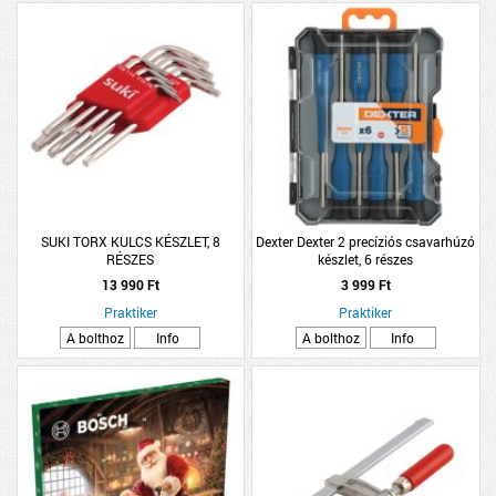
SUKI TORX KULCS KÉSZLET, 8
Dexter Dexter 2 precíziós csavarhúzó
RÉSZES
készlet, 6 részes
13 990 Ft
3 999 Ft
Praktiker
Praktiker
A bolthoz
Info
A bolthoz
Info