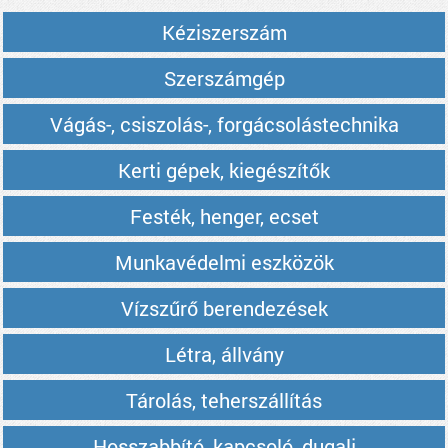
Kéziszerszám
Szerszámgép
Vágás-, csiszolás-, forgácsolástechnika
Kerti gépek, kiegészítők
Festék, henger, ecset
Munkavédelmi eszközök
Vízszűrő berendezések
Létra, állvány
Tárolás, teherszállítás
Hosszabbító, kapcsoló, dugalj