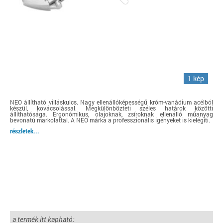
1 kép
NEO állítható villáskulcs. Nagy ellenállóképességű króm-vanádium acélból
készül, kovácsolással. Megkülönbözteti széles határok közötti
állíthatósága. Ergonómikus, olajoknak, zsíroknak ellenálló műanyag
bevonatú markolattal. A NEO márka a professzionális igényeket is kielégíti.
részletek...
a termék itt kapható: