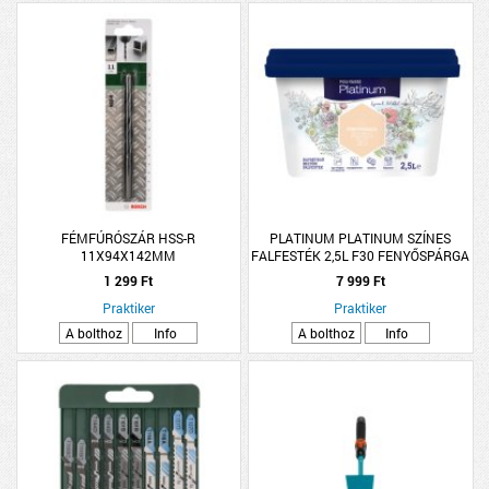
FÉMFÚRÓSZÁR HSS-R
PLATINUM PLATINUM SZÍNES
11X94X142MM
FALFESTÉK 2,5L F30 FENYŐSPÁRGA
BELT.V.BÁZISÚ R:285087
1 299 Ft
7 999 Ft
Praktiker
Praktiker
A bolthoz
Info
A bolthoz
Info