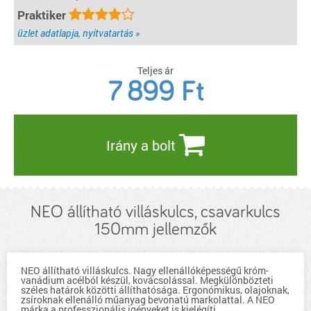
Praktiker
üzlet adatlapja, nyitvatartás »
Teljes ár
7 899
Ft
Irány a bolt
NEO állítható villáskulcs, csavarkulcs
150mm jellemzők
NEO állítható villáskulcs. Nagy ellenállóképességű króm-
vanádium acélból készül, kovácsolással. Megkülönbözteti
széles határok közötti állíthatósága. Ergonómikus, olajoknak,
zsíroknak ellenálló műanyag bevonatú markolattal. A NEO
márka a professzionális igényeket is kielégíti.