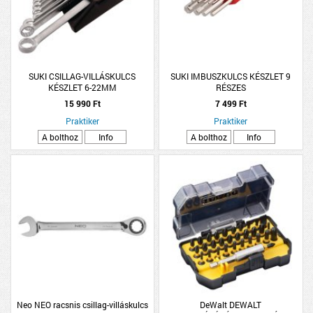
SUKI CSILLAG-VILLÁSKULCS
SUKI IMBUSZKULCS KÉSZLET 9
KÉSZLET 6-22MM
RÉSZES
15 990 Ft
7 499 Ft
Praktiker
Praktiker
A bolthoz
Info
A bolthoz
Info
Neo NEO racsnis csillag-villáskulcs
DeWalt DEWALT