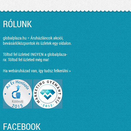
RÓLUNK
globalplaza.hu = Áruházláncok akciói,
bevásárlóközpontok és üzletek egy oldalon.
Töltsd fel üzleted INGYEN a globalplaza-
ra:
Töltsd fel üzleted még ma!
Ha webáruházad van, így tudsz felkerülni »
FACEBOOK