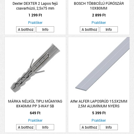
Dexter DEXTER 2 Lapos fejű
BOSCH TÖBBCÉLÚ FÚRÓSZÁR
csavarhúzó, 2,5x75 mm
10X80MM
1 299 Ft
2 899 Ft
Praktiker
Praktiker
A bolthoz
Info
A bolthoz
Info
MÁRKA NÉLKÜL TIPLI MŰANYAG
Alfer ALFER LAPOSRÚD 15,5X2MM
8X40MM PP 3-WAY SB
2,5M ALUMÍNIUM NYERS
10DB/CSOMAG
649 Ft
5 399 Ft
Praktiker
Praktiker
A bolthoz
Info
A bolthoz
Info