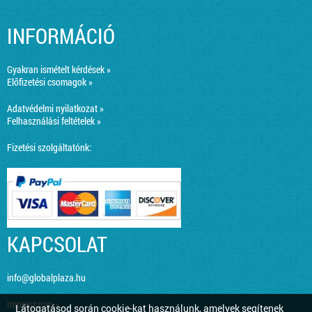
INFORMÁCIÓ
Gyakran ismételt kérdések »
Előfizetési csomagok »
Adatvédelmi nyilatkozat »
Felhasználási feltételek »
Fizetési szolgáltatónk:
KAPCSOLAT
info@globalplaza.hu
Impresszum »
Látogatásod során cookie-kat használunk, amelyek segítenek