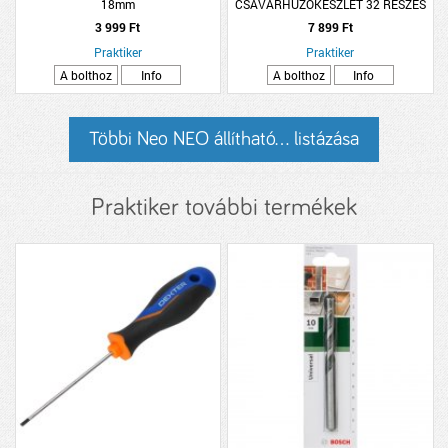
18mm
CSAVARHÚZÓKÉSZLET 32 RÉSZES
3 999 Ft
7 899 Ft
Praktiker
Praktiker
A bolthoz
Info
A bolthoz
Info
Többi Neo NEO állítható... listázása
Praktiker további termékek