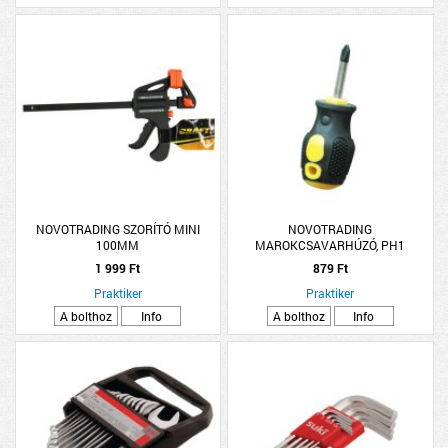
NOVOTRADING SZORÍTÓ MINI
NOVOTRADING
100MM
MAROKCSAVARHÚZÓ, PH1
1 999 Ft
879 Ft
Praktiker
Praktiker
A bolthoz
Info
A bolthoz
Info