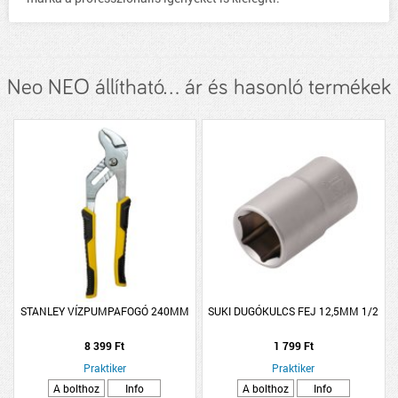
Neo NEO állítható... ár és hasonló termékek
STANLEY VÍZPUMPAFOGÓ 240MM
SUKI DUGÓKULCS FEJ 12,5MM 1/2
8 399 Ft
1 799 Ft
Praktiker
Praktiker
A bolthoz
Info
A bolthoz
Info