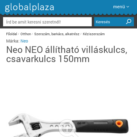
menü
Keresés
Főoldal
Otthon
Szerszám, barkács, alkatrész
Kéziszerszám
Márka:
Neo
Neo
NEO állítható villáskulcs,
csavarkulcs 150mm