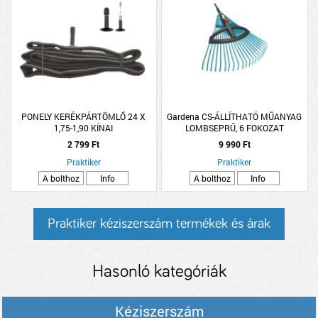
PONELY KERÉKPÁRTÖMLŐ 24 X
Gardena CS-ÁLLÍTHATÓ MŰANYAG
1,75-1,90 KÍNAI
LOMBSEPRŰ, 6 FOKOZAT
2 799 Ft
9 990 Ft
Praktiker
Praktiker
A bolthoz
Info
A bolthoz
Info
Praktiker kéziszerszám termékek és árak
Hasonló kategóriák
Kéziszerszám