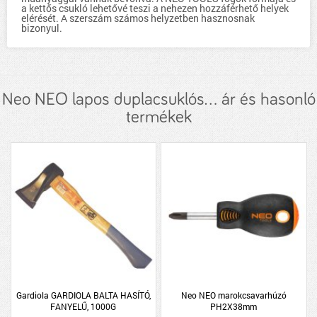
a kettős csukló lehetővé teszi a nehezen hozzáférhető helyek
elérését. A szerszám számos helyzetben hasznosnak
bizonyul.
Neo NEO lapos duplacsuklós... ár és hasonló
termékek
Gardiola GARDIOLA BALTA HASÍTÓ,
Neo NEO marokcsavarhúzó
FANYELŰ, 1000G
PH2X38mm