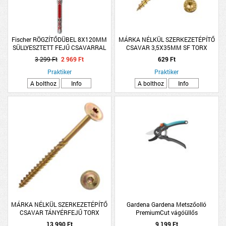
Fischer RÖGZÍTŐDÜBEL 8X120MM
MÁRKA NÉLKÜL SZERKEZETÉPÍTŐ
SÜLLYESZTETT FEJŰ CSAVARRAL
CSAVAR 3,5X35MM SF TORX
4DB/CSOMAG DUOXPAND
SÁRGA HORGANYZOTT 20 DB/CSM
3 299 Ft
2 969 Ft
629 Ft
Praktiker
Praktiker
A bolthoz
Info
A bolthoz
Info
MÁRKA NÉLKÜL SZERKEZETÉPÍTŐ
Gardena Gardena Metszőolló
CSAVAR TÁNYÉRFEJŰ TORX
PremiumCut vágóüllős
6.0X180 SÁRGA HORGANY
szárazmetszéshez
13 990 Ft
9 199 Ft