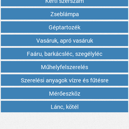
Kerti szerszám
Zseblámpa
Géptartozék
Vasáruk, apró vasáruk
Faáru, barkácsléc, szegélyléc
Műhelyfelszerelés
Szerelési anyagok vízre és fűtésre
Mérőeszköz
Lánc, kötél