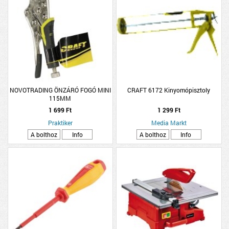
NOVOTRADING ÖNZÁRÓ FOGÓ MINI
CRAFT 6172 Kinyomópisztoly
115MM
1 699 Ft
1 299 Ft
Praktiker
Media Markt
A bolthoz
Info
A bolthoz
Info