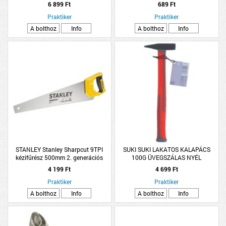
6 899 Ft
689 Ft
Praktiker
Praktiker
A bolthoz
Info
A bolthoz
Info
STANLEY Stanley Sharpcut 9TPI
SUKI SUKI LAKATOS KALAPÁCS
kézifűrész 500mm 2. generációs
100G ÜVEGSZÁLAS NYÉL
4 199 Ft
4 699 Ft
Praktiker
Praktiker
A bolthoz
Info
A bolthoz
Info