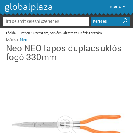
menü
Keresés
Főoldal
Otthon
Szerszám, barkács, alkatrész
Kéziszerszám
Márka:
Neo
Neo
NEO lapos duplacsuklós
fogó 330mm