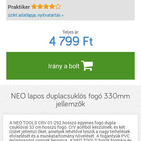
Praktiker
üzlet adatlapja, nyitvatartás »
Teljes ár
4 799
Ft
Irány a bolt
NEO lapos duplacsuklós fogó 330mm
jellemzők
A NEO TOOLS CRV 01-292 hosszú egyenes fogó dupla
csuklóval 33 cm hosszú fogó. CrV acélból készülnek, és két
ízület jellemzi őket, amelyek lehetővé teszik a nagy terhelések
elviselését és a munkatartomány növelését. A fogantyúk PVC
műanyaggal vannak bevonva. A NEO TOOLS fogók formája és