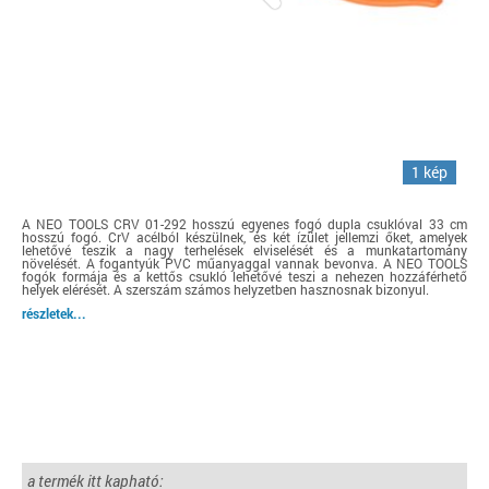
1 kép
A NEO TOOLS CRV 01-292 hosszú egyenes fogó dupla csuklóval 33 cm
hosszú fogó. CrV acélból készülnek, és két ízület jellemzi őket, amelyek
lehetővé teszik a nagy terhelések elviselését és a munkatartomány
növelését. A fogantyúk PVC műanyaggal vannak bevonva. A NEO TOOLS
fogók formája és a kettős csukló lehetővé teszi a nehezen hozzáférhető
helyek elérését. A szerszám számos helyzetben hasznosnak bizonyul.
részletek...
a termék itt kapható: