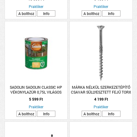
Praktiker
Praktiker
A bolthoz
Info
A bolthoz
Info
SADOLIN SADOLIN CLASSIC HP
MÁRKA NÉLKÜL SZERKEZETÉPÍTŐ
VÉKONYLAZÚR 0,75L VILÁGOS
CSAVAR SÜLLYESZTETT FEJŰ TORX
TÖLGY
3,5X50 HORGANYZOTT
5 599 Ft
4 199 Ft
Praktiker
Praktiker
A bolthoz
Info
A bolthoz
Info