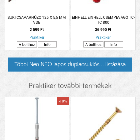
SUKI CSAVARHÚZÓ 125 X 5,5 MM
EINHELL EINHELL CSEMPEVÁGÓ TC-
VDE
TC 800
2 599 Ft
36 990 Ft
Praktiker
Praktiker
A bolthoz
Info
A bolthoz
Info
Többi Neo NEO lapos duplacsuklós... listázása
Praktiker további termékek
-10%