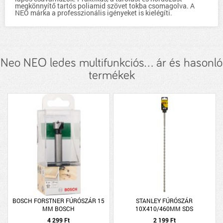
megkönnyítő tartós poliamid szövet tokba csomagolva. A
NEO márka a professzionális igényeket is kielégíti.
Neo NEO ledes multifunkciós... ár és hasonló
termékek
BOSCH FORSTNER FÚRÓSZÁR 15
STANLEY FÚRÓSZÁR
MM BOSCH
10X410/460MM SDS
4 299 Ft
2 199 Ft