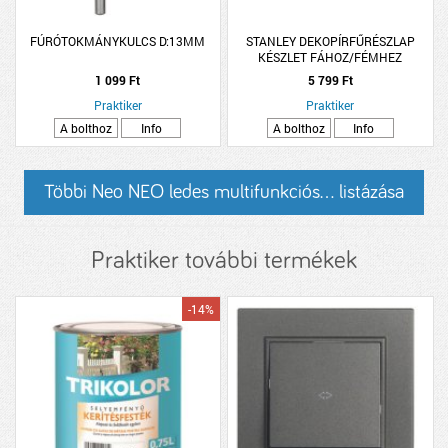
FÚRÓTOKMÁNYKULCS D:13MM
STANLEY DEKOPÍRFŰRÉSZLAP
KÉSZLET FÁHOZ/FÉMHEZ
1 099 Ft
5 799 Ft
Praktiker
Praktiker
A bolthoz
Info
A bolthoz
Info
Többi Neo NEO ledes multifunkciós... listázása
Praktiker további termékek
-14%