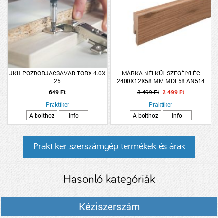
JKH POZDORJACSAVAR TORX 4.0X
MÁRKA NÉLKÜL SZEGÉLYLÉC
25
2400X12X58 MM MDF58 AN514
EZERÉVES TÖLGY SZÍNŰ
649 Ft
3 499 Ft
2 499 Ft
Praktiker
Praktiker
A bolthoz
Info
A bolthoz
Info
Praktiker szerszámgép termékek és árak
Hasonló kategóriák
Kéziszerszám