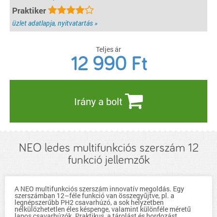
Praktiker
üzlet adatlapja, nyitvatartás »
Teljes ár
12 990
Ft
Irány a bolt
NEO ledes multifunkciós szerszám 12
funkció jellemzők
A NEO multifunkciós szerszám innovatív megoldás. Egy
szerszámban 12–féle funkció van összegyűjtve, pl. a
legnépszerűbb PH2 csavarhúzó, a sok helyzetben
nélkülözhetetlen éles késpenge, valamint különféle méretű
lapos csavarhúzók. Praktikus, a tárolást és hordozást