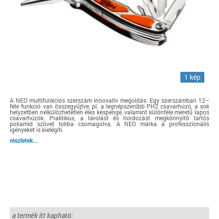
1 kép
A NEO multifunkciós szerszám innovatív megoldás. Egy szerszámban 12–
féle funkció van összegyűjtve, pl. a legnépszerűbb PH2 csavarhúzó, a sok
helyzetben nélkülözhetetlen éles késpenge, valamint különféle méretű lapos
csavarhúzók. Praktikus, a tárolást és hordozást megkönnyítő tartós
poliamid szövet tokba csomagolva. A NEO márka a professzionális
igényeket is kielégíti.
részletek...
a termék itt kapható: