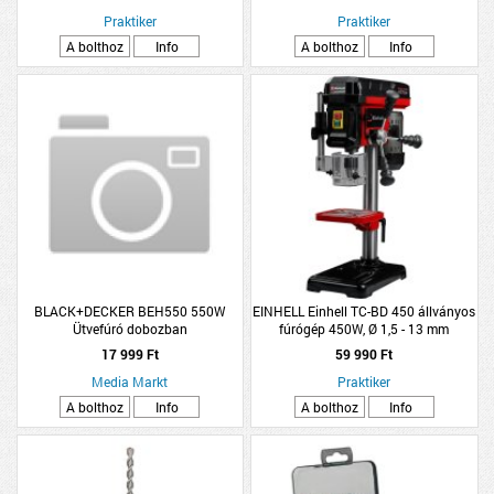
Praktiker
Praktiker
A bolthoz
Info
A bolthoz
Info
BLACK+DECKER BEH550 550W
EINHELL Einhell TC-BD 450 állványos
Ütvefúró dobozban
fúrógép 450W, Ø 1,5 - 13 mm
17 999 Ft
59 990 Ft
Media Markt
Praktiker
A bolthoz
Info
A bolthoz
Info