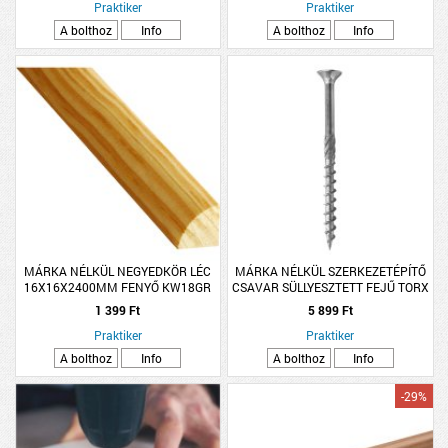
Praktiker
Praktiker
A bolthoz
Info
A bolthoz
Info
MÁRKA NÉLKÜL NEGYEDKÖR LÉC
MÁRKA NÉLKÜL SZERKEZETÉPÍTŐ
16X16X2400MM FENYŐ KW18GR
CSAVAR SÜLLYESZTETT FEJŰ TORX
PEFC
5,0X50 HORGANYZOTT
1 399 Ft
5 899 Ft
Praktiker
Praktiker
A bolthoz
Info
A bolthoz
Info
-29%