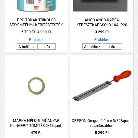
PPG TRILAK TRIKOLOR
ANCO ANCO KAREA
SELYEMFÉNYŰ KERÍTÉSFESTÉK
KERESZTKAPCSOLÓ 10A IP20
0,75L CSOKOLÁDÉ BARNA
ANTRACIT
5 799 Ft
4 999 Ft
3 299 Ft
Praktiker
Praktiker
A bolthoz
Info
A bolthoz
Info
MÁRKA NÉLKÜL MŰANYAG
OREGON Oregon 4.0mm 5/32&quot;
KLINGERIT TÖMÍTÉS 6/4&quot;
reszelősablon
HOLLANDIHOZ 2 DB
479 Ft
5 299 Ft