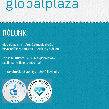
RÓLUNK
globalplaza.hu = Áruházláncok akciói,
bevásárlóközpontok és üzletek egy oldalon.
Töltsd fel üzleted INGYEN a globalplaza-
ra:
Töltsd fel üzleted még ma!
Ha webáruházad van, így tudsz felkerülni »