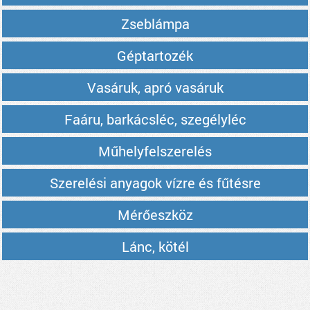
Zseblámpa
Géptartozék
Vasáruk, apró vasáruk
Faáru, barkácsléc, szegélyléc
Műhelyfelszerelés
Szerelési anyagok vízre és fűtésre
Mérőeszköz
Lánc, kötél