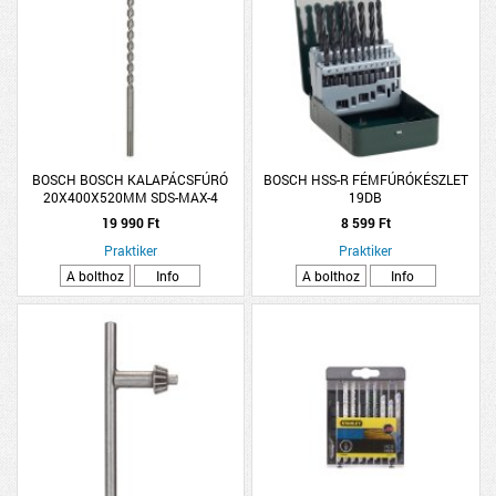
BOSCH BOSCH KALAPÁCSFÚRÓ
BOSCH HSS-R FÉMFÚRÓKÉSZLET
20X400X520MM SDS-MAX-4
19DB
19 990 Ft
8 599 Ft
Praktiker
Praktiker
A bolthoz
Info
A bolthoz
Info