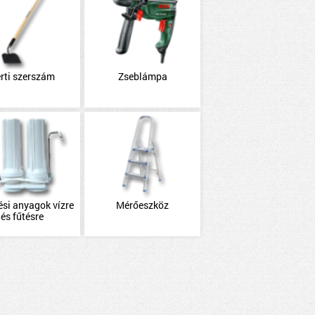
rti szerszám
Zseblámpa
ési anyagok vízre
Mérőeszköz
és fűtésre