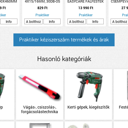
400X460MM
4X15/16MM, 30DB-OS
EASYCARE FALFESTÉK
CSEMPEV
DF.
5L HATÁRTALAN ÉGBOLT
CSAPÁ
9 Ft
829 Ft
13 990 Ft
27 9
iker
Praktiker
Praktiker
Pra
Info
A bolthoz
Info
A bolthoz
Info
A bolthoz
Praktiker kéziszerszám termékek és árak
Hasonló kategóriák
ép
Vágás-, csiszolás-,
Kerti gépek, kiegészítők
Festé
forgácsolástechnika