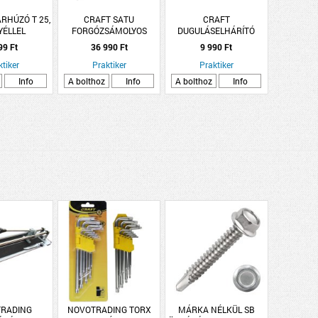
RHÚZÓ T 25,
CRAFT SATU
CRAFT
YÉLLEL
FORGÓZSÁMOLYOS
DUGULÁSELHÁRÍTÓ
150MM GÖMBGRAFIT
CSŐTISZTÍTÓ SPIRÁL
99 Ft
36 990 Ft
9 990 Ft
ÖNTVÉNY 11,5KG
ktiker
Praktiker
Praktiker
Info
A bolthoz
Info
A bolthoz
Info
RADING
NOVOTRADING TORX
MÁRKA NÉLKÜL SB