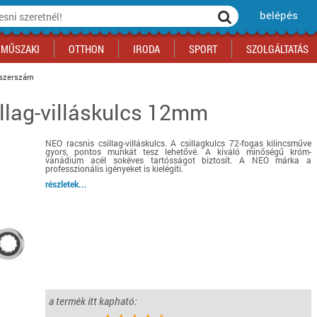
belépés
MŰSZAKI
OTTHON
IRODA
SPORT
SZOLGÁLTATÁS
szerszám
llag-villáskulcs 12mm
ka
yógyszertár
csálnivaló
Sport akciók
Építkezés
Fitneszközpont
Biztonságtechnika
kciók
a
, gördeszka, roller
ék
mékek, sütemények
Szolgáltatás akciók
Szerszám, barkács, alkatrész
Kocsmasport
Ünnepi dekoráció
NEO racsnis csillag-villáskulcs. A csillagkulcs 72-fogas kilincsműve
tító, parkolás
s ital
Iskolakezdés, papír, írószer
Motor
Fűtés
gyors, pontos munkát tesz lehetővé. A kiváló minőségű króm-
vanádium acél sokéves tartósságot biztosít. A NEO márka a
ás akciók
k
l
Háziállatok
Autó
professzionális igényeket is kielégíti.
részletek...
iók
Bébi
Ingatlan
ók
Gyógyászati segédeszköz
Regisztrálj az oldalunkra INGYEN itt ››
Regisztrálj az oldalunkra INGYEN itt ››
Regisztrálj az oldalunkra INGYEN itt ››
Regisztrálj az oldalunkra INGYEN itt ››
Regisztrálj az oldalunkra INGYEN itt ››
Regisztrálj az oldalunkra INGYEN itt ››
Regisztrálj az oldalunkra INGYEN itt ››
Regisztrálj az oldalunkra INGYEN itt ››
a termék itt kapható: