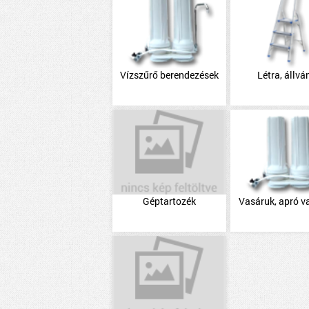
Vízszűrő berendezések
Létra, állvá
Géptartozék
Vasáruk, apró v