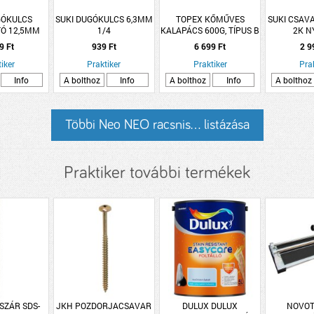
GÓKULCS
SUKI DUGÓKULCS 6,3MM
TOPEX KŐMŰVES
SUKI CSAVA
TÓ 12,5MM
1/4
KALAPÁCS 600G, TÍPUS B
2K N
02A635
9 Ft
939 Ft
6 699 Ft
2 9
iker
Praktiker
Praktiker
Pra
Info
A bolthoz
Info
A bolthoz
Info
A bolthoz
Többi Neo NEO racsnis... listázása
Praktiker további termékek
SZÁR SDS-
JKH POZDORJACSAVAR
DULUX DULUX
NOVOT