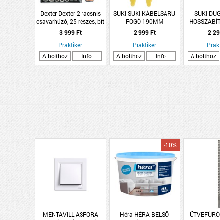
Dexter Dexter 2 racsnis
SUKI SUKI KÁBELSARU
SUKI DU
csavarhúzó, 25 részes, bit
FOGÓ 190MM
HOSSZABÍ
készlettel
3 999 Ft
2 999 Ft
2 29
Praktiker
Praktiker
Prakt
A bolthoz
Info
A bolthoz
Info
A bolthoz
-10%
MENTAVILL ASFORA
Héra HÉRA BELSŐ
ÜTVEFÚRÓ