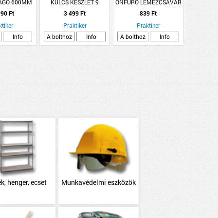
ÁGÓ 600MM
KULCS KÉSZLET 9
ÖNFÚRÓ LEMEZCSAVAR
GYAZOTT
RÉSZES
HATLAPFEJŰ 4.8X25
90 Ft
3 499 Ft
839 Ft
INOX
ktiker
Praktiker
Praktiker
Info
A bolthoz
Info
A bolthoz
Info
k, henger, ecset
Munkavédelmi eszközök