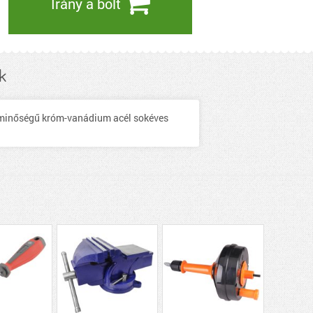
Irány a bolt
k
ló minőségű króm-vanádium acél sokéves