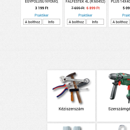
EGYPÓLUSÚ NYOMÓ,
FALFESTÉK 4L (R:60452)
PLUS 14X
FEHÉR(101N)
3 199 Ft
7 699 Ft
6 899 Ft
5 09
PEPH0700121
Praktiker
Praktiker
Prakt
A bolthoz
Info
A bolthoz
Info
A bolthoz
Kéziszerszám
Szerszámg