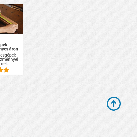
épek
nyes áron
ácsgépek
ezménnyel
rnél.