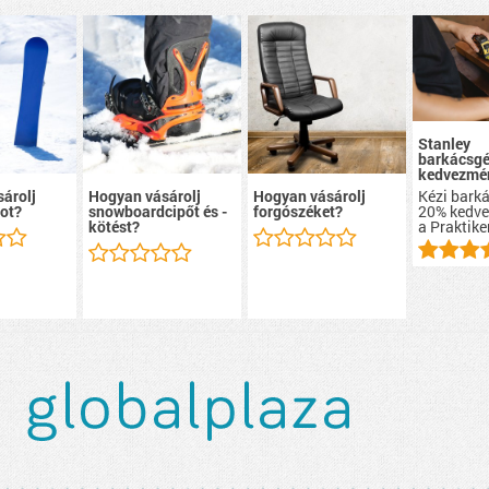
Stanley
barkácsg
kedvezmé
Kézi bark
árolj
Hogyan vásárolj
Hogyan vásárolj
20% kedv
ot?
snowboardcipőt és -
forgószéket?
a Praktike
kötést?