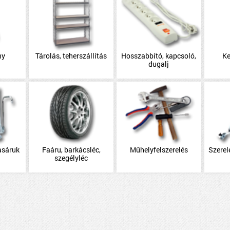
ny
Tárolás, teherszállítás
Hosszabbító, kapcsoló,
Ke
dugalj
asáruk
Faáru, barkácsléc,
Műhelyfelszerelés
Szerel
szegélyléc