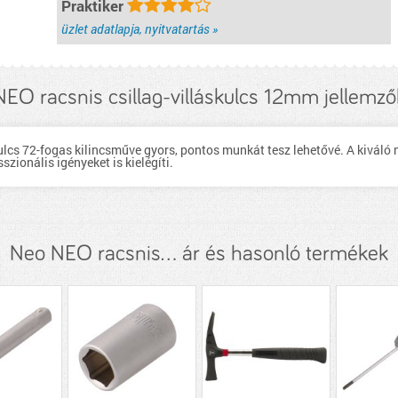
Praktiker
üzlet adatlapja, nyitvatartás »
NEO racsnis csillag-villáskulcs 12mm jellemző
gkulcs 72-fogas kilincsműve gyors, pontos munkát tesz lehetővé. A kivá
zionális igényeket is kielégíti.
Neo NEO racsnis... ár és hasonló termékek