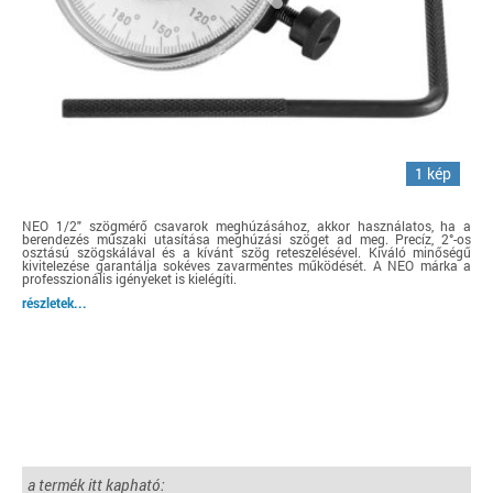
1 kép
NEO 1/2" szögmérő csavarok meghúzásához, akkor használatos, ha a
berendezés műszaki utasítása meghúzási szöget ad meg. Precíz, 2°-os
osztású szögskálával és a kívánt szög reteszelésével. Kiváló minőségű
kivitelezése garantálja sokéves zavarmentes működését. A NEO márka a
professzionális igényeket is kielégíti.
részletek...
a termék itt kapható: