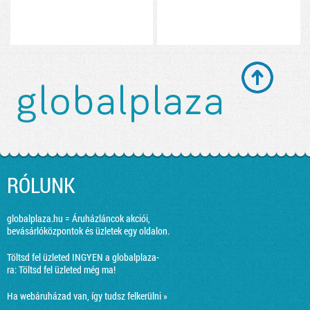
RÓLUNK
globalplaza.hu = Áruházláncok akciói,
bevásárlóközpontok és üzletek egy oldalon.
Töltsd fel üzleted INGYEN a globalplaza-
ra:
Töltsd fel üzleted még ma!
Ha webáruházad van, így tudsz felkerülni »