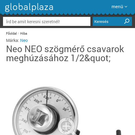
menü
Keresés
Főoldal
Hiba
Márka:
Neo
Neo
NEO szögmérő csavarok
meghúzásához 1/2&quot;