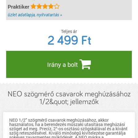
Praktiker
üzlet adatlapja, nyitvatartás »
Teljes ár
2 499
Ft
Irány a bolt
NEO szögmérő csavarok meghúzásához
1/2&quot; jellemzők
NEO 1/2" szögmérő csavarok meghúzásához, akkor
használatos, ha a berendezés műszaki utasítása meghúzási
szöget ad meg. Precíz, 2°-os osztású szögskálával és a kívánt
szög reteszelésével. Kiváló minőségű kivitelezése garantálja
sokéves zavarmentes működését. A NEO márka a