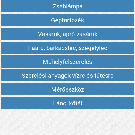
Zseblámpa
Géptartozék
Vasáruk, apró vasáruk
Faáru, barkácsléc, szegélyléc
Műhelyfelszerelés
Szerelési anyagok vízre és fűtésre
Mérőeszköz
Lánc, kötél