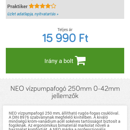
Praktiker
üzlet adatlapja, nyitvatartás »
Teljes ár
15 990
Ft
Irány a bolt
NEO vízpumpafogó 250mm 0-42mm
jellemzők
NEO vízpumpafogó 250 mm, állítható rugós-fogas csuklóval.
A DIN 8976 szabványnak megfelelő kivitelben. A kiváló
minőségű króm-vanádium acél sokéves tartósságot biztosít a
fogóknak. Az ergonómikus bimateriál markolat növeli a
használat komfortját. A NEO márka a professzionális