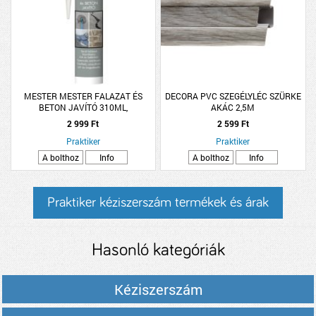
MESTER MESTER FALAZAT ÉS
DECORA PVC SZEGÉLYLÉC SZÜRKE
BETON JAVÍTÓ 310ML,
AKÁC 2,5M
RAGASZTÓ/TÖMÍTŐ
2 999 Ft
2 599 Ft
Praktiker
Praktiker
A bolthoz
Info
A bolthoz
Info
Praktiker kéziszerszám termékek és árak
Hasonló kategóriák
Kéziszerszám