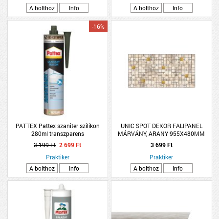
A bolthoz
Info
A bolthoz
Info
-16%
PATTEX Pattex szaniter szilikon
UNIC SPOT DEKOR FALIPANEL
280ml transzparens
MÁRVÁNY, ARANY 955X480MM
3 199 Ft
2 699 Ft
3 699 Ft
Praktiker
Praktiker
A bolthoz
Info
A bolthoz
Info