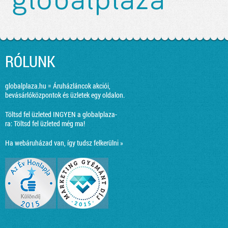
RÓLUNK
globalplaza.hu = Áruházláncok akciói,
bevásárlóközpontok és üzletek egy oldalon.
Töltsd fel üzleted INGYEN a globalplaza-
ra:
Töltsd fel üzleted még ma!
Ha webáruházad van, így tudsz felkerülni »