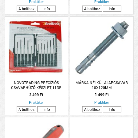
Praktiker
Praktiker
A bolthoz
Info
A bolthoz
Info
NOVOTRADING PRECÍZIÓS
MÁRKA NÉLKÜL ALAPCSAVAR
CSAVARHÚZÓ KÉSZLET, 11DB
10X120MM
2 499 Ft
1 499 Ft
Praktiker
Praktiker
A bolthoz
Info
A bolthoz
Info