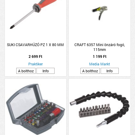
SUKI CSAVARHÚZÓ PZ 1 X 80 MM
CRAFT 6357 Mini önzáró fogó,
115mm
2 699 Ft
1 199 Ft
Praktiker
Media Markt
A bolthoz
Info
A bolthoz
Info