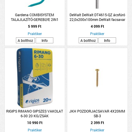
Gardena COMBISYSTEM
DeWalt DeWalt DT4615-QZ ácsfúró
TALAJLAZÍTÓ-GEREBLYE 2IN1
22,0x200x100mm DeWalt facsavar
fúrószár
5 999 Ft
4 099 Ft
Praktiker
Praktiker
A bolthoz
Info
A bolthoz
Info
RIGIPS RIMANO GIPSZES VAKOLAT
JKH POZDORJACSAVAR 4X20MM
6-30 20 KG/ZSÁK
SB-3
10 990 Ft
2 399 Ft
Praktiker
Praktiker