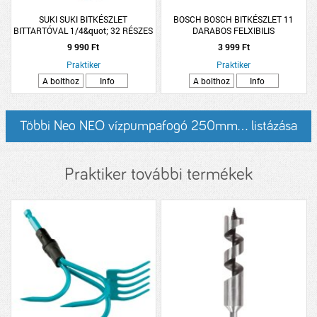
SUKI SUKI BITKÉSZLET
BOSCH BOSCH BITKÉSZLET 11
BITTARTÓVAL 1/4&quot; 32 RÉSZES
DARABOS FELXIBILIS
HOSSZABBÍTÓVAL
9 990 Ft
3 999 Ft
Praktiker
Praktiker
A bolthoz
Info
A bolthoz
Info
Többi Neo NEO vízpumpafogó 250mm... listázása
Praktiker további termékek