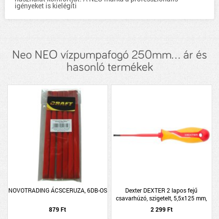
igényeket is kielégíti
Neo NEO vízpumpafogó 250mm... ár és
hasonló termékek
NOVOTRADING ÁCSCERUZA, 6DB-OS
Dexter DEXTER 2 lapos fejű
csavarhúzó, szigetelt, 5,5x125 mm,
VDE
879 Ft
2 299 Ft