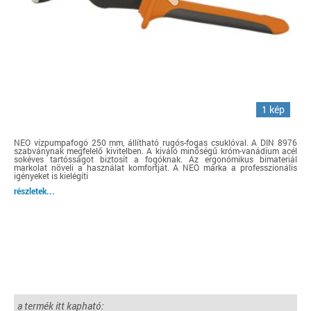
1 kép
NEO vízpumpafogó 250 mm, állítható rugós-fogas csuklóval. A DIN 8976
szabványnak megfelelő kivitelben. A kiváló minőségű króm-vanádium acél
sokéves tartósságot biztosít a fogóknak. Az ergonómikus bimateriál
markolat növeli a használat komfortját. A NEO márka a professzionális
igényeket is kielégíti
részletek...
a termék itt kapható: