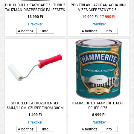
DULUX DULUX EASYCARE 5L TÜRKÍZ
PPG TRILAK LAZURÁN AQUA 3IN1
TALIZMÁN DISZPERZIÓS FALFESTÉK
VIZES CSERESZNYE 2.5 L
13 990 Ft
19 990 Ft
17 990 Ft
Praktiker
Praktiker
A bolthoz
Info
A bolthoz
Info
SCHULLER LAKKOZÓHENGER
HAMMERITE HAMMERITE MATT
6MM/11CM, SZUPERFINOM 30CM
FEHÉR 0,75L
NYÉLLEL
1 499 Ft
8 999 Ft
Praktiker
Praktiker
A bolthoz
Info
A bolthoz
Info