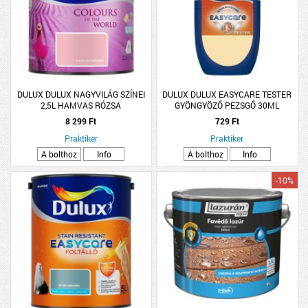
DULUX DULUX NAGYVILÁG SZÍNEI
DULUX DULUX EASYCARE TESTER
2,5L HAMVAS RÓZSA
GYÖNGYÖZŐ PEZSGŐ 30ML
8 299 Ft
729 Ft
Praktiker
Praktiker
A bolthoz
Info
A bolthoz
Info
-10%