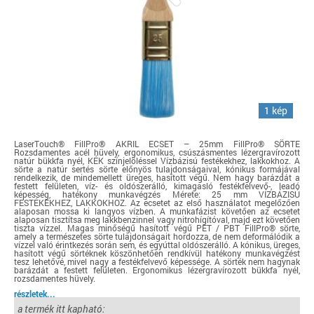
1 kép
LaserTouch® FillPro® AKRIL ECSET – 25mm FillPro® SÖRTE
Rozsdamentes acél hüvely, ergonomikus, csúszásmentes lézergravírozott
natúr bükkfa nyél, KÉK színjelöléssel Vízbázisú festékekhez, lakkokhoz. A
sörte a natúr sertés sörte előnyös tulajdonságaival, kónikus formájával
rendelkezik, de mindemellett üreges, hasított végű. Nem hagy barázdát a
festett felületen, víz- és oldószerálló, kimagasló festékfelvevő-, leadó
képesség, hatékony munkavégzés Mérete: 25 mm VÍZBÁZISÚ
FESTÉKEKHEZ, LAKKOKHOZ. Az ecsetet az első használatot megelőzően
alaposan mossa ki langyos vízben. A munkafázist követően az ecsetet
alaposan tisztítsa meg lakkbenzinnel vagy nitrohígítóval, majd ezt követően
tiszta vízzel. Magas minőségű hasított végű PET / PBT FillPro® sörte,
amely a természetes sörte tulajdonságait hordozza, de nem deformálódik a
vízzel való érintkezés során sem, és egyúttal oldószerálló. A kónikus, üreges,
hasított végű sörtéknek köszönhetően rendkívül hatékony munkavégzést
tesz lehetővé, mivel nagy a festékfelvevő képessége. A sörték nem hagynak
barázdát a festett felületen. Ergonomikus lézergravírozott bükkfa nyél,
rozsdamentes hüvely.
részletek...
a termék itt kapható: