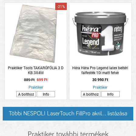
-21%
Praktiker Tools TAKARÓFÓLIA 3 D
Héra Héra Pro Legend latex beltéri
KB.3X4M
falfesték 10l matt fehér
889 Ft
699 Ft
30 990 Ft
Praktiker
Praktiker
A bolthoz
Info
A bolthoz
Info
Többi NESPOLI LaserTouch FillPro akril... listázása
Praktiker további termékek