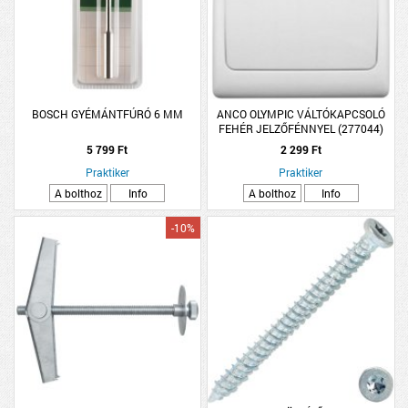
BOSCH GYÉMÁNTFÚRÓ 6 MM
ANCO OLYMPIC VÁLTÓKAPCSOLÓ
FEHÉR JELZŐFÉNNYEL (277044)
5 799 Ft
2 299 Ft
Praktiker
Praktiker
A bolthoz
Info
A bolthoz
Info
-10%