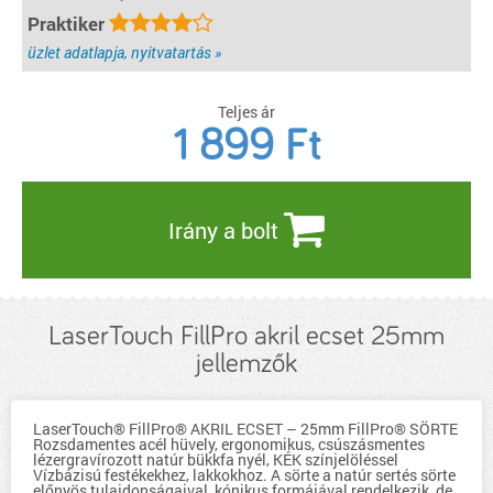
Praktiker
üzlet adatlapja, nyitvatartás »
Teljes ár
1 899
Ft
Irány a bolt
LaserTouch FillPro akril ecset 25mm
jellemzők
LaserTouch® FillPro® AKRIL ECSET – 25mm FillPro® SÖRTE
Rozsdamentes acél hüvely, ergonomikus, csúszásmentes
lézergravírozott natúr bükkfa nyél, KÉK színjelöléssel
Vízbázisú festékekhez, lakkokhoz. A sörte a natúr sertés sörte
előnyös tulajdonságaival, kónikus formájával rendelkezik, de