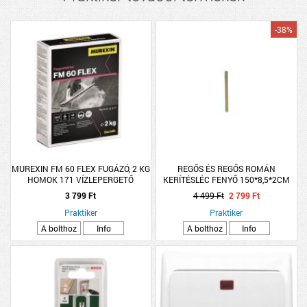
-38%
MUREXIN FM 60 FLEX FUGÁZÓ, 2 KG
REGŐS ÉS REGŐS ROMÁN
HOMOK 171 VÍZLEPERGETŐ
KERÍTÉSLÉC FENYŐ 150*8,5*2CM
3 799 Ft
4 499 Ft
2 799 Ft
Praktiker
Praktiker
A bolthoz
Info
A bolthoz
Info