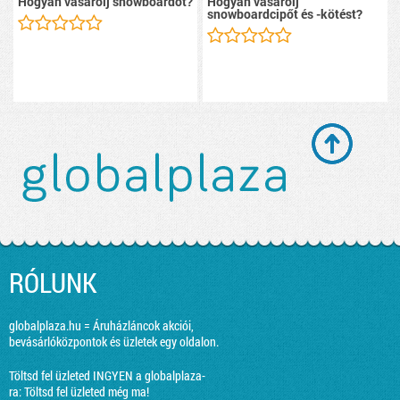
Hogyan vásárolj snowboardot?
Hogyan vásárolj
snowboardcipőt és -kötést?
RÓLUNK
globalplaza.hu = Áruházláncok akciói,
bevásárlóközpontok és üzletek egy oldalon.
Töltsd fel üzleted INGYEN a globalplaza-
ra:
Töltsd fel üzleted még ma!