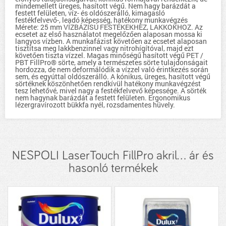
mindemellett üreges, hasított végű. Nem hagy barázdát a
festett felületen, víz- és oldószerálló, kimagasló
festékfelvevő-, leadó képesség, hatékony munkavégzés
Mérete: 25 mm VÍZBÁZISÚ FESTÉKEKHEZ, LAKKOKHOZ. Az
ecsetet az első használatot megelőzően alaposan mossa ki
langyos vízben. A munkafázist követően az ecsetet alaposan
tisztítsa meg lakkbenzinnel vagy nitrohígítóval, majd ezt
követően tiszta vízzel. Magas minőségű hasított végű PET /
PBT FillPro® sörte, amely a természetes sörte tulajdonságait
hordozza, de nem deformálódik a vízzel való érintkezés során
sem, és egyúttal oldószerálló. A kónikus, üreges, hasított végű
sörtéknek köszönhetően rendkívül hatékony munkavégzést
tesz lehetővé, mivel nagy a festékfelvevő képessége. A sörték
nem hagynak barázdát a festett felületen. Ergonomikus
lézergravírozott bükkfa nyél, rozsdamentes hüvely.
NESPOLI LaserTouch FillPro akril... ár és
hasonló termékek