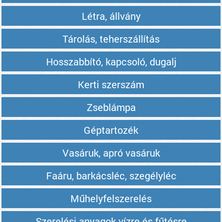
Létra, állvány
Tárolás, teherszállítás
Hosszabbító, kapcsoló, dugalj
Kerti szerszám
Zseblámpa
Géptartozék
Vasáruk, apró vasáruk
Faáru, barkácsléc, szegélyléc
Műhelyfelszerelés
Szerelési anyagok vízre és fűtésre