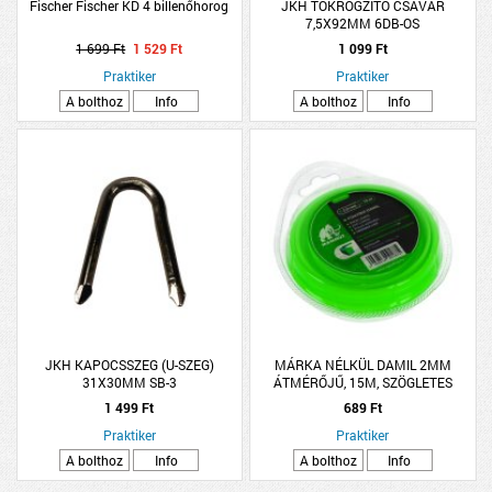
Fischer Fischer KD 4 billenőhorog
JKH TOKRÖGZÍTŐ CSAVAR
7,5X92MM 6DB-OS
1 699 Ft
1 529 Ft
1 099 Ft
Praktiker
Praktiker
A bolthoz
Info
A bolthoz
Info
JKH KAPOCSSZEG (U-SZEG)
MÁRKA NÉLKÜL DAMIL 2MM
31X30MM SB-3
ÁTMÉRŐJŰ, 15M, SZÖGLETES
PROFILÚ, BLISZTERES, FŰKASZÁHOZ
1 499 Ft
689 Ft
Praktiker
Praktiker
A bolthoz
Info
A bolthoz
Info