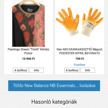
Flamingo Dream "Török" Mintás
Neo NEO MUNKAKESZTYŰ 9&quot;
Pulcsi
POLYESTER NITRIL BEVONATÚ
4111X NEO
10 990 Ft
799 Ft
Praktiker
A bolthoz
Info
A bolthoz
Info
Többi New Balance NB Essentials... listázása
Hasonló kategóriák