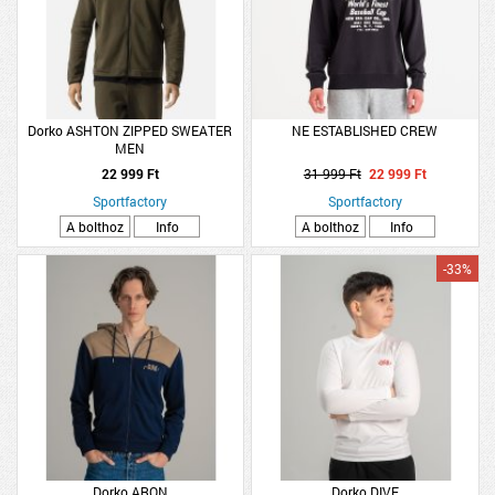
Dorko ASHTON ZIPPED SWEATER
NE ESTABLISHED CREW
MEN
22 999 Ft
31 999 Ft
22 999 Ft
Sportfactory
Sportfactory
A bolthoz
Info
A bolthoz
Info
-33%
Dorko ARON
Dorko DIVE