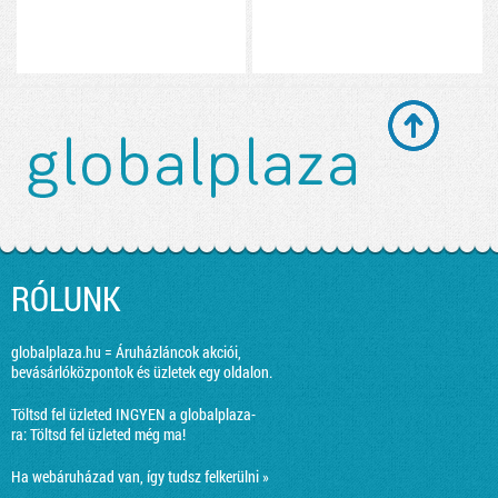
RÓLUNK
globalplaza.hu = Áruházláncok akciói,
bevásárlóközpontok és üzletek egy oldalon.
Töltsd fel üzleted INGYEN a globalplaza-
ra:
Töltsd fel üzleted még ma!
Ha webáruházad van, így tudsz felkerülni »