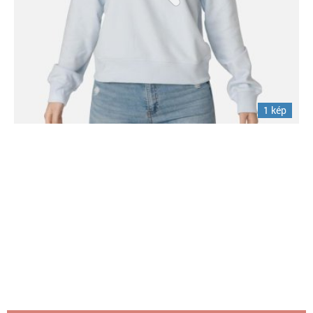
1 kép