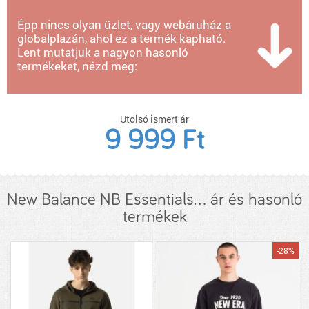
Épp nincs olyan üzlet, vagy webáruház a
globalplazán, ahol ez a termék kapható.
Lent mutatjuk a nagyon hasonló
termékeket, nézd meg:
Utolsó ismert ár
9 999 Ft
New Balance NB Essentials... ár és hasonló
termékek
-28%