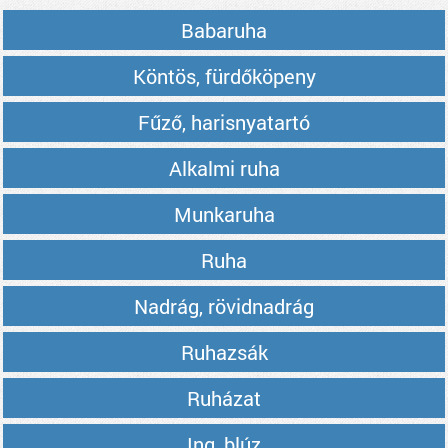
Babaruha
Köntös, fürdőköpeny
Fűző, harisnyatartó
Alkalmi ruha
Munkaruha
Ruha
Nadrág, rövidnadrág
Ruhazsák
Ruházat
Ing, blúz