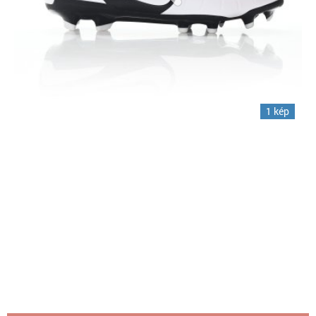
1 kép