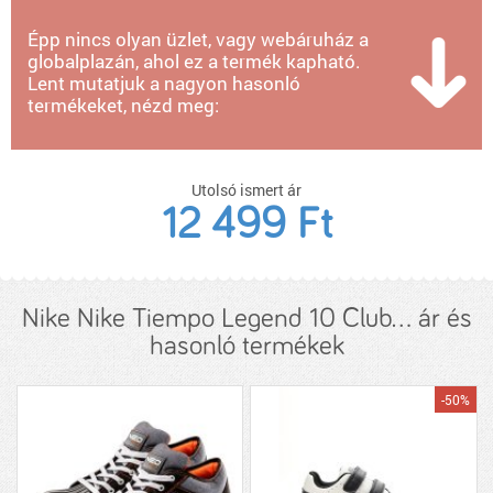
Épp nincs olyan üzlet, vagy webáruház a
globalplazán, ahol ez a termék kapható.
Lent mutatjuk a nagyon hasonló
termékeket, nézd meg:
Utolsó ismert ár
12 499 Ft
Nike Nike Tiempo Legend 10 Club... ár és
hasonló termékek
-50%