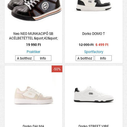
Neo NEO MUNKACIPŐ SB
Dorko DOMO T
ACÉLBETÉTTEL &quot;42&quot;
19 990 Ft
12 999 Ft
6 499 Ft
Praktiker
Sportfactory
A bolthoz
Info
A bolthoz
Info
-50%
Dorko DALMA
Dorko STREET VIBE