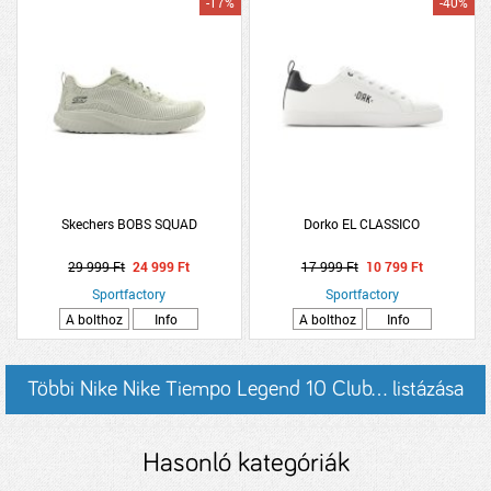
-17%
-40%
Skechers BOBS SQUAD
Dorko EL CLASSICO
29 999 Ft
24 999 Ft
17 999 Ft
10 799 Ft
Sportfactory
Sportfactory
A bolthoz
Info
A bolthoz
Info
Többi Nike Nike Tiempo Legend 10 Club... listázása
Hasonló kategóriák