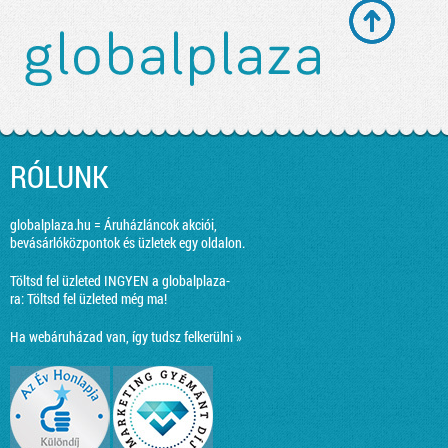
RÓLUNK
globalplaza.hu = Áruházláncok akciói,
bevásárlóközpontok és üzletek egy oldalon.
Töltsd fel üzleted INGYEN a globalplaza-
ra:
Töltsd fel üzleted még ma!
Ha webáruházad van, így tudsz felkerülni »