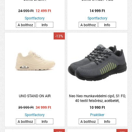
24 999 Ft
12 499 Ft
14 999 Ft
Sportfactory
Sportfactory
A bolthoz
Info
A bolthoz
Info
-13%
UNO STAND ON AIR
Neo Neo munkavédelmi cipő, S1 FO,
40 textil felsőrész, acélbetét,
csúszásmentes talp
39 999 Ft
34 999 Ft
10 990 Ft
Sportfactory
Praktiker
A bolthoz
Info
A bolthoz
Info