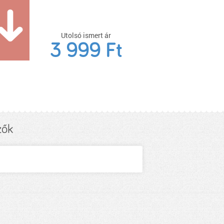
Utolsó ismert ár
3 999 Ft
zők