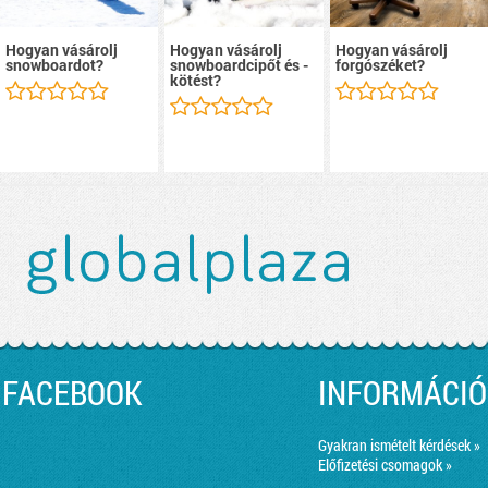
Hogyan vásárolj
Hogyan vásárolj
Hogyan vásárolj
snowboardot?
snowboardcipőt és -
forgószéket?
kötést?
FACEBOOK
INFORMÁCIÓ
Gyakran ismételt kérdések »
Előfizetési csomagok »