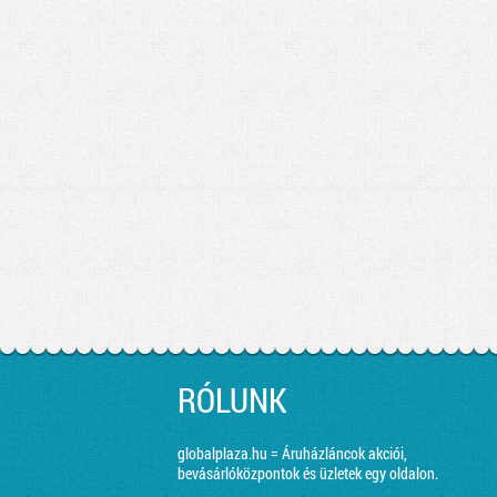
RÓLUNK
globalplaza.hu = Áruházláncok akciói,
bevásárlóközpontok és üzletek egy oldalon.