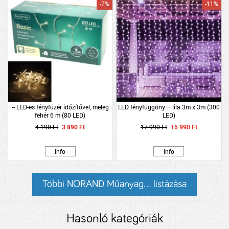
-7%
-11%
-- LED-es fényfüzér időzítővel, meleg
LED fényfüggöny – lila 3m x 3m (300
fehér 6 m (80 LED)
LED)
4 190 Ft
3 890 Ft
17 990 Ft
15 990 Ft
Info
Info
Többi NORAND Műanyag... listázása
Hasonló kategóriák