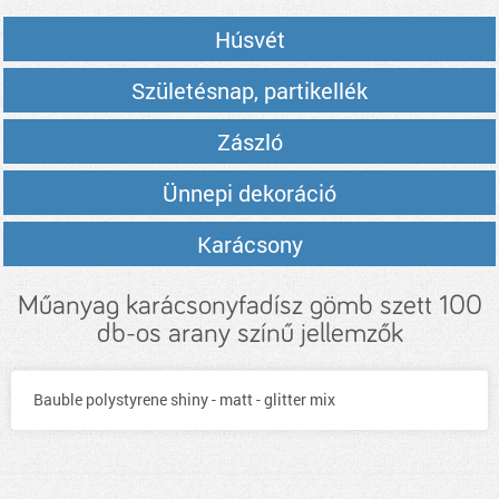
Húsvét
Születésnap, partikellék
Zászló
Ünnepi dekoráció
Karácsony
Műanyag karácsonyfadísz gömb szett 100
db-os arany színű jellemzők
Bauble polystyrene shiny - matt - glitter mix