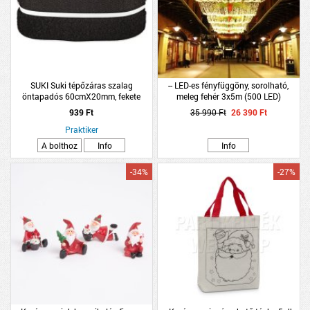
SUKI Suki tépőzáras szalag
-- LED-es fényfüggöny, sorolható,
öntapadós 60cmX20mm, fekete
meleg fehér 3x5m (500 LED)
939 Ft
35 990 Ft
26 390 Ft
Praktiker
A bolthoz
Info
Info
-34%
-27%