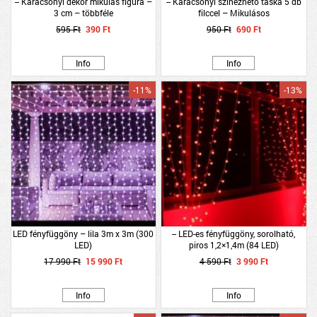
-- Karácsonyi dekor mikulás figura –
-- Karácsonyi színezhető táska 5 db
3 cm – többféle
filccel – Mikulásos
595 Ft
390 Ft
950 Ft
690 Ft
Info
Info
-11%
-13%
LED fényfüggöny – lila 3m x 3m (300
-- LED-es fényfüggöny, sorolható,
LED)
piros 1,2×1,4m (84 LED)
17 990 Ft
15 990 Ft
4 590 Ft
3 990 Ft
Info
Info