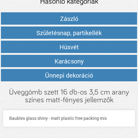
Hasonló kategóriák
Zászló
Születésnap, partikellék
Húsvét
Karácsony
Ünnepi dekoráció
Üveggömb szett 16 db-os 3,5 cm arany
színes matt-fényes jellemzők
Baubles glass shiny - matt plastic free packing mix