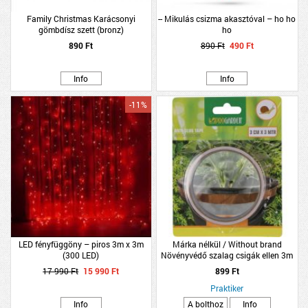
Family Christmas Karácsonyi
-- Mikulás csizma akasztóval – ho ho
gömbdísz szett (bronz)
ho
890 Ft
890 Ft
490 Ft
Info
Info
-11%
LED fényfüggöny – piros 3m x 3m
Márka nélkül / Without brand
(300 LED)
Növényvédő szalag csigák ellen 3m
rose gold
17 990 Ft
15 990 Ft
899 Ft
Praktiker
Info
A bolthoz
Info