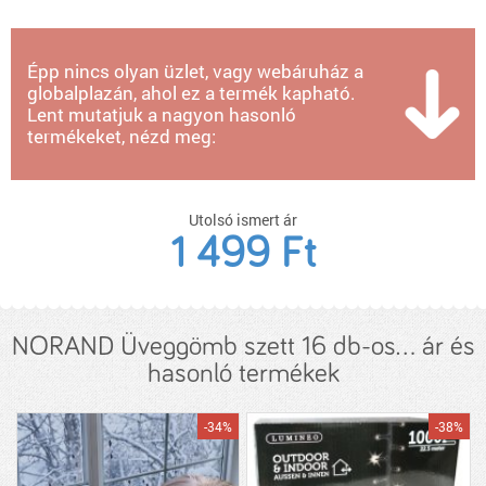
Épp nincs olyan üzlet, vagy webáruház a
globalplazán, ahol ez a termék kapható.
Lent mutatjuk a nagyon hasonló
termékeket, nézd meg:
Utolsó ismert ár
1 499 Ft
NORAND Üveggömb szett 16 db-os... ár és
hasonló termékek
-34%
-38%