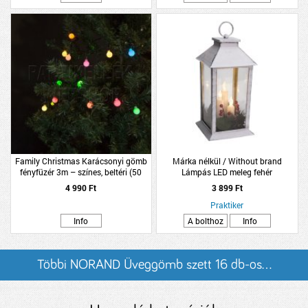
Family Christmas Karácsonyi gömb
Márka nélkül / Without brand
fényfüzér 3m – színes, beltéri (50
Lámpás LED meleg fehér
LED)
14x14x29cm fehér színben
4 990 Ft
3 899 Ft
Praktiker
Info
A bolthoz
Info
Többi NORAND Üveggömb szett 16 db-os...
listázása