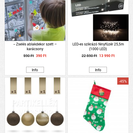
-- Zselés ablakdekor szett –
LED-es szikrázó fényfüzér 25,5m
karácsony
(1000 LED)
590 Ft
390 Ft
22 590 Ft
13 990 Ft
Info
Info
-45%