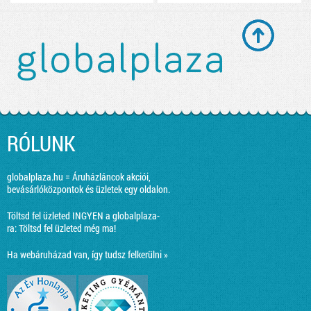
RÓLUNK
globalplaza.hu = Áruházláncok akciói,
bevásárlóközpontok és üzletek egy oldalon.
Töltsd fel üzleted INGYEN a globalplaza-
ra:
Töltsd fel üzleted még ma!
Ha webáruházad van, így tudsz felkerülni »