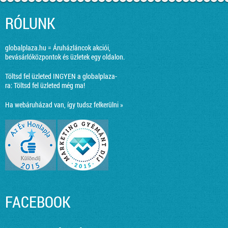
RÓLUNK
globalplaza.hu = Áruházláncok akciói,
bevásárlóközpontok és üzletek egy oldalon.
Töltsd fel üzleted INGYEN a globalplaza-
ra:
Töltsd fel üzleted még ma!
Ha webáruházad van, így tudsz felkerülni »
FACEBOOK