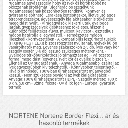
rugalmas ágyásszegély, hogy az ívek és körök többé ne
okozzanak problémát. Újgenerációs szegélyünk
rugalmasságának köszönhetően rendkívül könnyen és
gyorsan telepíthető. Lerakása kertépítéskor, illetve utólagos
tereprendezéskor, ágyásszegély kialakításakor is tökéletes
megoldást nyújt. - Virágágyások, kiskerti utak, gyalogos
járdák, gyepszegélyek kiépítéséhez tökéletes, hiszen a
különböző felületeket -füvet, mulcsot, kavicsot -, esztétikus
módon határolja el egymástól. - Természetes módon
illeszkedik környezetében - A kompatibilis leszúrható tüskék
(FIXING PEG FLEXI) biztos rögzítést nyújtanak, melyek külön
vásárolhatók meg. Egyenes szakaszokon 2-3 db, íves vagy kör
szegély esetén 3-6 db leszúró szükséges méterenként. -
Gyalogos térkőburkolathoz jó támasztást ad. - Változatos
formai megoldást (egyenes, ívelt kör és ovális) biztosít. -
Ellenáll az UV sugárzásnak. - Anyaga rugalmasabb, ezáltal az
ívek egyszerűbben kivitelezhetők. - Könnyebben telepíthető. -
Kiváló minőségű 100%-ban újrahasznosított műanyagból
készül. - Nem szükséges bevágni az ívek kialakításakor. -
Anyaga:100% újrahasznosított HDPE - Szegély mérete: 100 x
8 x h. 5,8 cm - Színe: fekete - UV álló: igen - Európai gyártású
termék
NORTENE Nortene Border Flexi... ár és
hasonló termékek