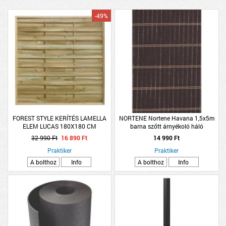
-49%
FOREST STYLE KERÍTÉS LAMELLA
NORTENE Nortene Havana 1,5x5m
ELEM LUCAS 180X180 CM
barna szőtt árnyékoló háló
32 990 Ft
16 890 Ft
14 990 Ft
Praktiker
Praktiker
A bolthoz
Info
A bolthoz
Info