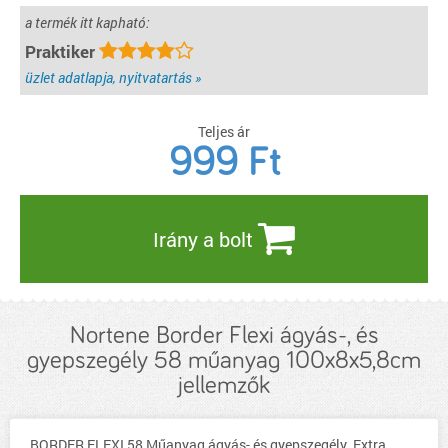
részletek...
a termék itt kapható:
Praktiker
üzlet adatlapja, nyitvatartás »
Teljes ár
999
Ft
Irány a bolt
Nortene Border Flexi ágyás-, és
gyepszegély 58 műanyag 100x8x5,8cm
jellemzők
BORDER FLEXI 58 Műanyag ágyás- és gyepszegély. Extra