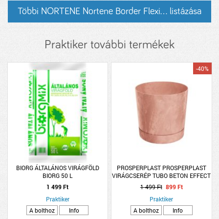
Többi NORTENE Nortene Border Flexi... listázása
Praktiker további termékek
-40%
BIORG ÁLTALÁNOS VIRÁGFÖLD
PROSPERPLAST PROSPERPLAST
BIORG 50 L
VIRÁGCSERÉP TUBO BETON EFFECT
MŰANYAG 14,8 CM, TERRAKOTTA
1 499 Ft
1 499 Ft
899 Ft
Praktiker
Praktiker
A bolthoz
Info
A bolthoz
Info