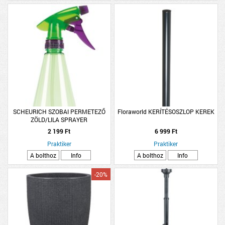
SCHEURICH SZOBAI PERMETEZŐ
Floraworld KERÍTÉSOSZLOP KEREK
ZÖLD/LILA SPRAYER
2 199 Ft
6 999 Ft
Praktiker
Praktiker
A bolthoz
Info
A bolthoz
Info
-20%