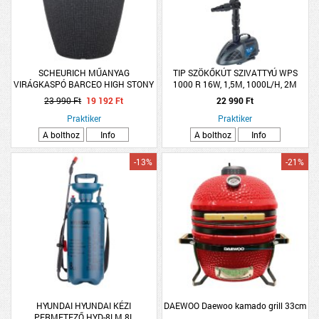
SCHEURICH MŰANYAG
TIP SZÖKŐKÚT SZIVATTYÚ WPS
VIRÁGKASPÓ BARCEO HIGH STONY
1000 R 16W, 1,5M, 1000L/H, 2M
BLACK (299) 54CM FEKETE SZÍNŰ
KÁBEL
23 990 Ft
19 192 Ft
22 990 Ft
Praktiker
Praktiker
A bolthoz
Info
A bolthoz
Info
-13%
-21%
HYUNDAI HYUNDAI KÉZI
DAEWOO Daewoo kamado grill 33cm
PERMETEZŐ HYD-8LM 8L