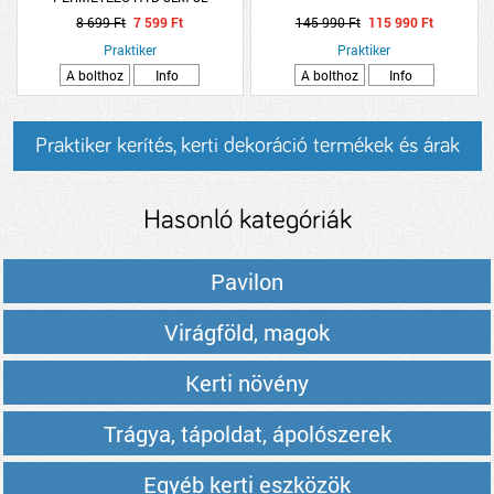
8 699 Ft
7 599 Ft
145 990 Ft
115 990 Ft
Praktiker
Praktiker
A bolthoz
Info
A bolthoz
Info
Praktiker kerítés, kerti dekoráció termékek és árak
Hasonló kategóriák
Pavilon
Virágföld, magok
Kerti növény
Trágya, tápoldat, ápolószerek
Egyéb kerti eszközök