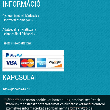
INFORMÁCIÓ
Gyakran ismételt kérdések »
Előfizetési csomagok »
Adatvédelmi nyilatkozat »
Felhasználási feltételek »
Fizetési szolgáltatónk:
KAPCSOLAT
info@globalplaza.hu
Impresszum »
Látogatásod során cookie-kat használunk, amelyek segítenek
Blog »
Responsive design
számunkra testreszabott tartalmat és hirdetéseket megjeleníteni,
személyes információkat azonban nem tárolnak. Az oldal