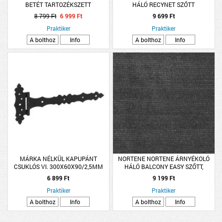
BETÉT TARTOZÉKSZETT
HÁLÓ RECYNET SZŐTT
HORGANYZOTT
GOMBLYUKAKKAL ANTRACIT
8 799 Ft
6 999 Ft
9 699 Ft
1,5X10M
Praktiker
Praktiker
A bolthoz
Info
A bolthoz
Info
MÁRKA NÉLKÜL KAPUPÁNT
NORTENE NORTENE ÁRNYÉKOLÓ
CSUKLÓS VI. 300X60X90/2,5MM
HÁLÓ BALCONY EASY SZŐTT,
KORLÁTRA, FÉM FŰZŐLYUKKAL,
6 899 Ft
9 199 Ft
0,9X5M, ANTRACIT
Praktiker
Praktiker
A bolthoz
Info
A bolthoz
Info