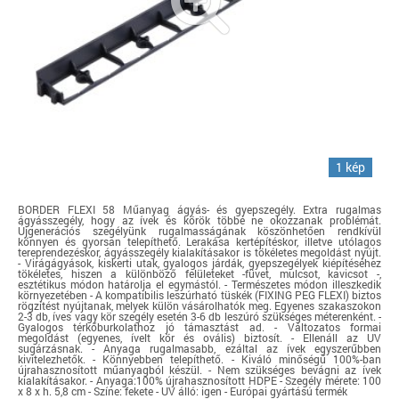
1 kép
BORDER FLEXI 58 Műanyag ágyás- és gyepszegély. Extra rugalmas
ágyásszegély, hogy az ívek és körök többé ne okozzanak problémát.
Újgenerációs szegélyünk rugalmasságának köszönhetően rendkívül
könnyen és gyorsan telepíthető. Lerakása kertépítéskor, illetve utólagos
tereprendezéskor, ágyásszegély kialakításakor is tökéletes megoldást nyújt.
- Virágágyások, kiskerti utak, gyalogos járdák, gyepszegélyek kiépítéséhez
tökéletes, hiszen a különböző felületeket -füvet, mulcsot, kavicsot -,
esztétikus módon határolja el egymástól. - Természetes módon illeszkedik
környezetében - A kompatibilis leszúrható tüskék (FIXING PEG FLEXI) biztos
rögzítést nyújtanak, melyek külön vásárolhatók meg. Egyenes szakaszokon
2-3 db, íves vagy kör szegély esetén 3-6 db leszúró szükséges méterenként. -
Gyalogos térkőburkolathoz jó támasztást ad. - Változatos formai
megoldást (egyenes, ívelt kör és ovális) biztosít. - Ellenáll az UV
sugárzásnak. - Anyaga rugalmasabb, ezáltal az ívek egyszerűbben
kivitelezhetők. - Könnyebben telepíthető. - Kiváló minőségű 100%-ban
újrahasznosított műanyagból készül. - Nem szükséges bevágni az ívek
kialakításakor. - Anyaga:100% újrahasznosított HDPE - Szegély mérete: 100
x 8 x h. 5,8 cm - Színe: fekete - UV álló: igen - Európai gyártású termék