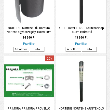
NORTENE Nortene Etik Bordura
KETER Keter FENCE Kerítésoszlop
Nortene ágyásszegély 15cmx10m
180cm lefúrható
műanyag szürke
14 990 Ft
43 990 Ft
Praktiker
Praktiker
A bolthoz
Info
A bolthoz
Info
-20%
PRIMORA PRIMORA PROVELLO
NORTENE NORTENE ÁRNYÉKOLÓ