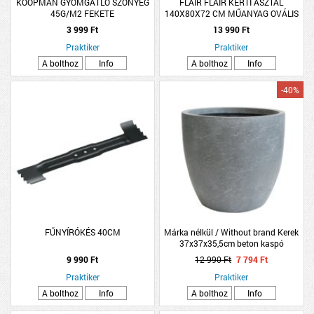
KOOPMAN GYOMGÁTLÓ SZŐNYEG
FLAIR FLAIR KERTI ASZTAL
45G/M2 FEKETE
140X80X72 CM MŰANYAG OVÁLIS
FEHÉR
3 999 Ft
13 990 Ft
Praktiker
Praktiker
A bolthoz
Info
A bolthoz
Info
-40%
FŰNYÍRÓKÉS 40CM
Márka nélkül / Without brand Kerek
37x37x35,5cm beton kaspó
9 990 Ft
12 990 Ft
7 794 Ft
Praktiker
Praktiker
A bolthoz
Info
A bolthoz
Info