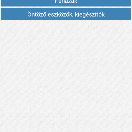
Faházak
Öntöző eszközök, kiegészítők