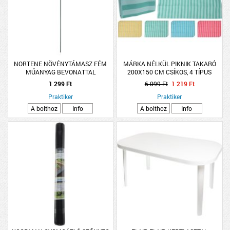
NORTENE NÖVÉNYTÁMASZ FÉM
MÁRKA NÉLKÜL PIKNIK TAKARÓ
MŰANYAG BEVONATTAL
200X150 CM CSÍKOS, 4 TÍPUS
240CM,ÁTMÉRŐ:16MM
1 299 Ft
6 099 Ft
1 219 Ft
Praktiker
Praktiker
A bolthoz
Info
A bolthoz
Info