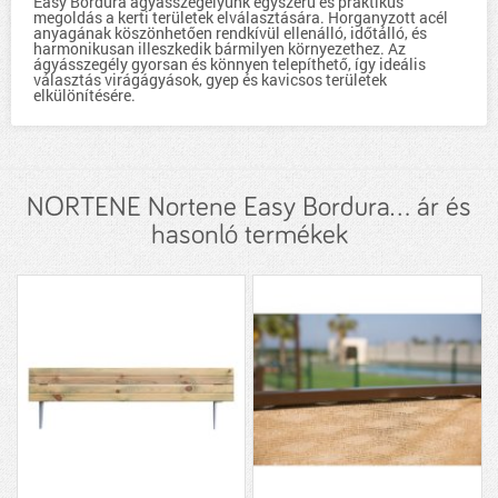
Easy Bordura ágyásszegélyünk egyszerű és praktikus
megoldás a kerti területek elválasztására. Horganyzott acél
anyagának köszönhetően rendkívül ellenálló, időtálló, és
harmonikusan illeszkedik bármilyen környezethez. Az
ágyásszegély gyorsan és könnyen telepíthető, így ideális
választás virágágyások, gyep és kavicsos területek
elkülönítésére.
NORTENE Nortene Easy Bordura... ár és
hasonló termékek