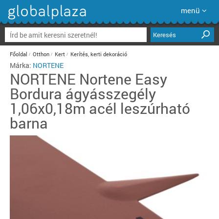
menü
Keresés
Főoldal
Otthon
Kert
Kerítés, kerti dekoráció
Márka:
NORTENE
NORTENE
Nortene Easy
Bordura ágyásszegély
1,06x0,18m acél leszúrható
barna