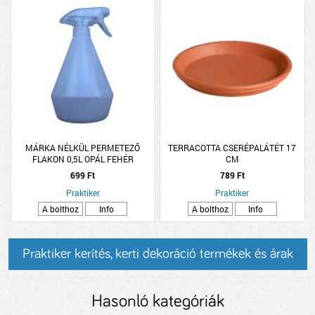
MÁRKA NÉLKÜL PERMETEZŐ
TERRACOTTA CSERÉPALÁTÉT 17
FLAKON 0,5L OPÁL FEHÉR
CM
699 Ft
789 Ft
Praktiker
Praktiker
A bolthoz
Info
A bolthoz
Info
Praktiker kerítés, kerti dekoráció termékek és árak
Hasonló kategóriák