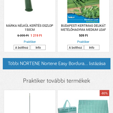
MÁRKA NÉLKÜL KERÍTÉS OSZLOP
BUDAPESTI KERTIMAG DELIKÁT
150CM
METÉLŐHAGYMA MEDIUM LEAF
6 099 Ft
1 219 Ft
509 Ft
Praktiker
Praktiker
A bolthoz
Info
A bolthoz
Info
Többi NORTENE Nortene Easy Bordura... listázása
Praktiker további termékek
-80%