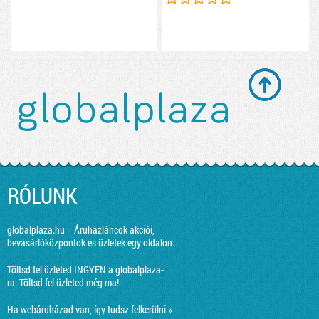
RÓLUNK
globalplaza.hu = Áruházláncok akciói,
bevásárlóközpontok és üzletek egy oldalon.
Töltsd fel üzleted INGYEN a globalplaza-
ra:
Töltsd fel üzleted még ma!
Ha webáruházad van, így tudsz felkerülni »