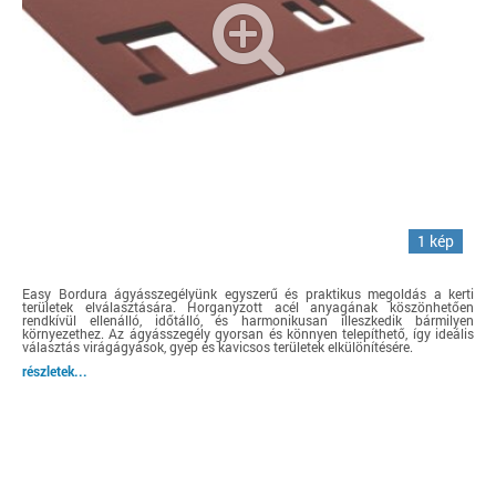
1 kép
Easy Bordura ágyásszegélyünk egyszerű és praktikus megoldás a kerti
területek elválasztására. Horganyzott acél anyagának köszönhetően
rendkívül ellenálló, időtálló, és harmonikusan illeszkedik bármilyen
környezethez. Az ágyásszegély gyorsan és könnyen telepíthető, így ideális
választás virágágyások, gyep és kavicsos területek elkülönítésére.
részletek...