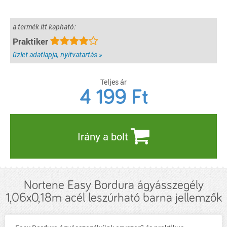
a termék itt kapható:
Praktiker
üzlet adatlapja, nyitvatartás »
Teljes ár
4 199
Ft
Irány a bolt
Nortene Easy Bordura ágyásszegély
1,06x0,18m acél leszúrható barna jellemzők