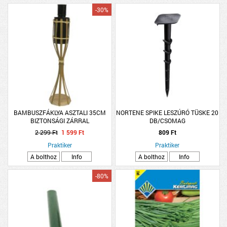
-30%
BAMBUSZFÁKLYA ASZTALI 35CM
NORTENE SPIKE LESZÚRÓ TÜSKE 20
BIZTONSÁGI ZÁRRAL
DB/CSOMAG
2 299 Ft
1 599 Ft
809 Ft
Praktiker
Praktiker
A bolthoz
Info
A bolthoz
Info
-80%