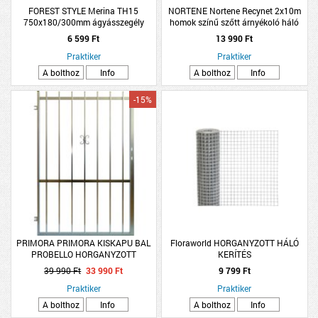
FOREST STYLE Merina TH15
NORTENE Nortene Recynet 2x10m
750x180/300mm ágyásszegély
homok színű szőtt árnyékoló háló
6 599 Ft
13 990 Ft
Praktiker
Praktiker
A bolthoz
Info
A bolthoz
Info
-15%
PRIMORA PRIMORA KISKAPU BAL
Floraworld HORGANYZOTT HÁLÓ
PROBELLO HORGANYZOTT
KERÍTÉS
1000X1500X30MM
39 990 Ft
33 990 Ft
9 799 Ft
Praktiker
Praktiker
A bolthoz
Info
A bolthoz
Info