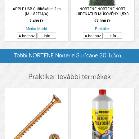
APPLE USB C töltőkábel 2 m
NORTENE NORTENE NORT
(MLL82ZM/A)
HIDENATUR MŰSÖVÉNY 1,5X3
MÉTER, ZÖLD
7 499 Ft
27 990 Ft
Media Markt
Praktiker
A bolthoz
Info
A bolthoz
Info
Többi NORTENE Nortene Surfcane 20 1x3m...
listázása
Praktiker további termékek