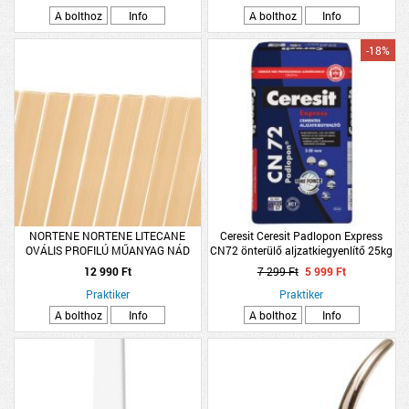
A bolthoz
Info
A bolthoz
Info
-18%
NORTENE NORTENE LITECANE
Ceresit Ceresit Padlopon Express
OVÁLIS PROFILÚ MŰANYAG NÁD
CN72 önterülő aljzatkiegyenlítő 25kg
1X3M BAMBUSZ
beltéri cementes
12 990 Ft
7 299 Ft
5 999 Ft
Praktiker
Praktiker
A bolthoz
Info
A bolthoz
Info