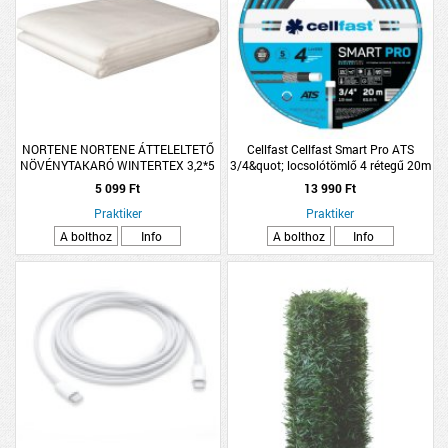
NORTENE NORTENE ÁTTELELTETŐ
Cellfast Cellfast Smart Pro ATS
NÖVÉNYTAKARÓ WINTERTEX 3,2*5
3/4&quot; locsolótömlő 4 rétegű 20m
M 50G/M2 PP FEHÉR
5 099 Ft
13 990 Ft
Praktiker
Praktiker
A bolthoz
Info
A bolthoz
Info