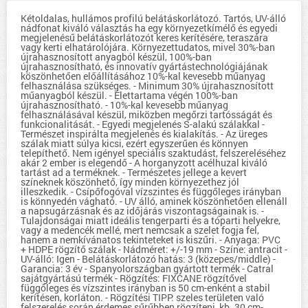
Kétoldalas, hullámos profilú belátáskorlátozó. Tartós, UV-álló
nádfonat kiváló választás ha egy környezetkímélő és egyedi
megjelenésű belátáskorlátozót keres kerítésére, teraszára
vagy kerti elhatárolójára. Környezettudatos, mivel 30%-ban
újrahasznosított anyagból készül, 100%-ban
újrahasznosítható, és innovatív gyártástechnológiájának
köszönhetően előállításához 10%-kal kevesebb műanyag
felhasználása szükséges. - Minimum 30% újrahasznosított
műanyagból készül. - Élettartama végén 100%-ban
újrahasznosítható. - 10%-kal kevesebb műanyag
felhasználásával készül, miközben megőrzi tartósságát és
funkcionalitását. - Egyedi megjelenés S-alakú szálakkal -
Természet inspirálta megjelenés és kialakítás. - Az üreges
szálak miatt súlya kicsi, ezért egyszerűen és könnyen
telepíthető. Nem igényel speciális szaktudást, felszereléséhez
akár 2 ember is elegendő - A horganyzott acélhuzal kiváló
tartást ad a terméknek. - Természetes jellege a kevert
színeknek köszönhető, így minden környezethez jól
illeszkedik. - Csípőfogóval vízszintes és függőleges irányban
is könnyedén vágható. - UV álló, aminek köszönhetően ellenáll
a napsugárzásnak és az időjárás viszontagságainak is. -
Tulajdonságai miatt ideális tengerparti és a tóparti helyekre,
vagy a medencék mellé, mert nemcsak a szelet fogja fel,
hanem a nemkívánatos tekinteteket is kiszűri. - Anyaga: PVC
+ HDPE rögzítő szálak - Nádméret: +/-19 mm - Színe: antracit -
UV-álló: Igen - Belátáskorlátozó hatás: 3 (közepes/middle) -
Garancia: 3 év - Spanyolországban gyártott termék - Catral
sajátgyártású termék - Rögzítés: FIXCANE rögzítővel
függőleges és vízszintes irányban is 50 cm-enként a stabil
kerítésen, korláton. - Rögzítési TIPP: szeles területen való
felszerelés során érdemes sűrűbben rögzíteni, kb. 30 cm-