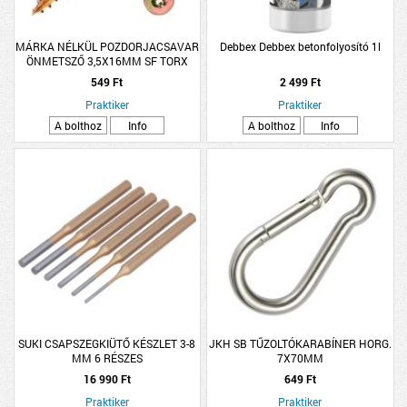
MÁRKA NÉLKÜL POZDORJACSAVAR
Debbex Debbex betonfolyosító 1l
ÖNMETSZŐ 3,5X16MM SF TORX
SÁRGA HORGANYZOTT 30DB/CSM
549 Ft
2 499 Ft
Praktiker
Praktiker
A bolthoz
Info
A bolthoz
Info
SUKI CSAPSZEGKIÜTŐ KÉSZLET 3-8
JKH SB TŰZOLTÓKARABÍNER HORG.
MM 6 RÉSZES
7X70MM
16 990 Ft
649 Ft
Praktiker
Praktiker