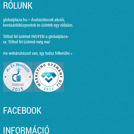
RÓLUNK
globalplaza.hu = Áruházláncok akciói,
bevásárlóközpontok és üzletek egy oldalon.
Töltsd fel üzleted INGYEN a globalplaza-
ra:
Töltsd fel üzleted még ma!
Ha webáruházad van, így tudsz felkerülni »
FACEBOOK
INFORMÁCIÓ