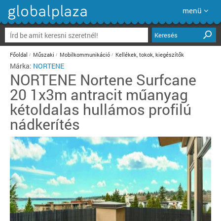
menü
Keresés
Főoldal
Műszaki
Mobilkommunikáció
Kellékek, tokok, kiegészítők
Márka:
NORTENE
NORTENE
Nortene Surfcane
20 1x3m antracit műanyag
kétoldalas hullámos profilú
nádkerítés