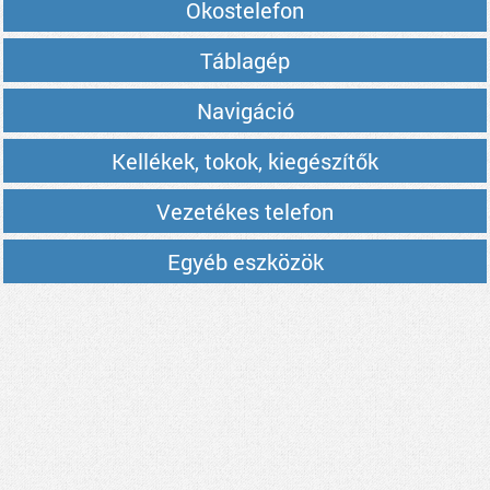
Okostelefon
Táblagép
Navigáció
Kellékek, tokok, kiegészítők
Vezetékes telefon
Egyéb eszközök