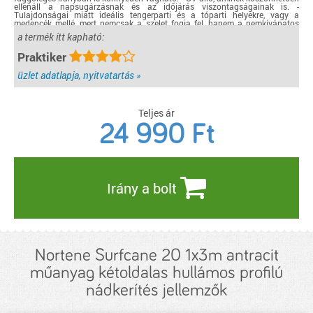
ellenáll a napsugárzásnak és az időjárás viszontagságainak is. -
Tulajdonságai miatt ideális tengerparti és a tóparti helyekre, vagy a
medencék mellé, mert nemcsak a szelet fogja fel, hanem a nemkívánatos
tekinteteket is kiszűri. - Anyaga: PVC + HDPE rögzítő szálak - Nádméret:
a termék itt kapható:
+/-19 mm - Színe: antracit - UV-álló: Igen - Belátáskorlátozó hatás: 3
(közepes/middle) - Garancia: 3 év - Spanyolországban gyártott termék -
Praktiker
Catral sajátgyártású termék - Rögzítés: FIXCANE rögzítővel függőleges és
vízszintes irányban is 50 cm-enként a stabil kerítésen, korláton. - Rögzítési
TIPP: szeles területen való felszerelés során érdemes sűrűbben rögzíteni, kb.
üzlet adatlapja, nyitvatartás »
30 cm-enként
részletek...
Teljes ár
24 990
Ft
Irány a bolt
Nortene Surfcane 20 1x3m antracit
műanyag kétoldalas hullámos profilú
nádkerítés jellemzők