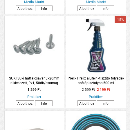
Media Markt
Media Markt
A bolthoz
Info
A bolthoz
Info
-15%
SUKI Suki hátfalcsavar 3x20mm
Prelix Prelix alufelni-tisztító folyadék
nikkelezett, Pz1, 50db/csomag
szórópisztolyos 500 ml
1 299 Ft
2 599 Ft
2 199 Ft
Praktiker
Praktiker
A bolthoz
Info
A bolthoz
Info