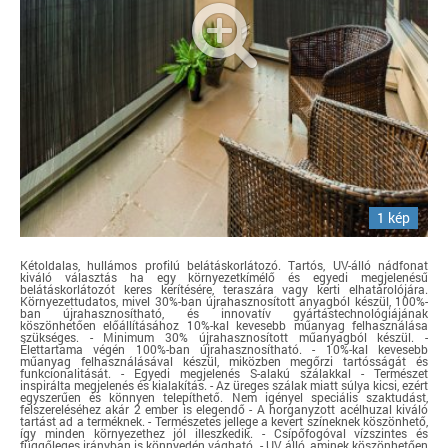
1 kép
Kétoldalas, hullámos profilú belátáskorlátozó. Tartós, UV-álló nádfonat
kiváló választás ha egy környezetkímélő és egyedi megjelenésű
belátáskorlátozót keres kerítésére, teraszára vagy kerti elhatárolójára.
Környezettudatos, mivel 30%-ban újrahasznosított anyagból készül, 100%-
ban újrahasznosítható, és innovatív gyártástechnológiájának
köszönhetően előállításához 10%-kal kevesebb műanyag felhasználása
szükséges. - Minimum 30% újrahasznosított műanyagból készül. -
Élettartama végén 100%-ban újrahasznosítható. - 10%-kal kevesebb
műanyag felhasználásával készül, miközben megőrzi tartósságát és
funkcionalitását. - Egyedi megjelenés S-alakú szálakkal - Természet
inspirálta megjelenés és kialakítás. - Az üreges szálak miatt súlya kicsi, ezért
egyszerűen és könnyen telepíthető. Nem igényel speciális szaktudást,
felszereléséhez akár 2 ember is elegendő - A horganyzott acélhuzal kiváló
tartást ad a terméknek. - Természetes jellege a kevert színeknek köszönhető,
így minden környezethez jól illeszkedik. - Csípőfogóval vízszintes és
függőleges irányban is könnyedén vágható. - UV álló, aminek köszönhetően