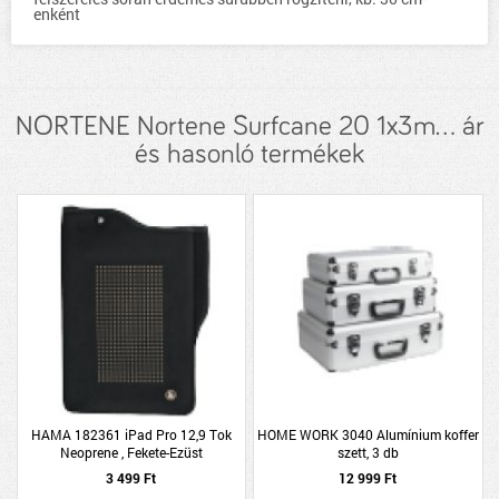
enként
NORTENE Nortene Surfcane 20 1x3m... ár
és hasonló termékek
HAMA 182361 iPad Pro 12,9 Tok
HOME WORK 3040 Alumínium koffer
Neoprene , Fekete-Ezüst
szett, 3 db
3 499 Ft
12 999 Ft