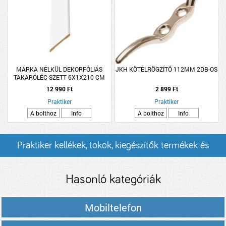
MÁRKA NÉLKÜL DEKORFÓLIÁS
JKH KÖTÉLRÖGZÍTŐ 112MM 2DB-OS
TAKARÓLÉC-SZETT 6X1X210 CM
SZÖGLETES FEHÉR
12 990 Ft
2 899 Ft
Praktiker
Praktiker
A bolthoz
Info
A bolthoz
Info
Praktiker kellékek, tokok, kiegészítők termékek és
árak
Hasonló kategóriák
Mobiltelefon