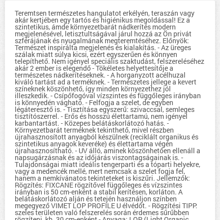
Teremtsen természetes hangulatot erkélyén, teraszán vagy
akár kertjében egy tartós és higiénikus megoldással! Ez a
szintetikus, ámde környezetbarát nádkerítés modern
megjelenésével, letisztultságával járul hozzá az Ön privát
szférájának és nyugalmának megteremtéséhez. Előnyök:
Természet inspirálta megjelenés és kialakítás. - Az üreges
szálak miatt súlya kicsi, ezért egyszerűen és könnyen
telepíthető. Nem igényel speciális szaktudást, felszereléséhez
akár 2 ember is elegendő - Tökéletes helyettesítője a
természetes nádkerítéseknek. - A horganyzott acélhuzal
kiváló tartást ad a terméknek. - Természetes jellege a kevert
színeknek köszönhető, így minden környezethez jól
illeszkedik. - Csípőfogóval vízszintes és függőleges irányban
is könnyedén vágható. - Felfogja a szelet, de egyben
légáteresztő is. - Tisztítása egyszerű: szivaccsal, semleges
tisztítószerrel. - Erős és hosszú élettartamú, nem igényel
karbantartást. - Közepes belátáskorlátozó hatás. -
Környezetbarát terméknek tekinthető, mivel részben
újrahasznosított anyagból készülnek (reciklált organikus és
szintetikus anyagok keveréke) és élettartama végén
újrahasznosítható. - UV álló, aminek köszönhetően ellenáll a
napsugárzásnak és az időjárás viszontagságainak is. -
Tulajdonságai miatt ideális tengerparti és a tóparti helyekre,
vagy a medencék mellé, mert nemcsak a szelet fogja fel,
hanem a nemkívánatos tekinteteket is kiszűri. Jellemzők:
Rögzítés: FIXCANE rögzítővel függőleges és vízszintes
irányban is 50 cm-enként a stabil kerítésen, korláton. A
belátáskorlátozó alján és tetején használjon színben
megegyező VIMET LOP PROFILE U élvédőt. - Rögzítési TIPP:
szeles területen való felszerelés során érdemes sűrűbben
rögzíteni, kb. 30 cm-enként - Anyaga: LOP (Light Organic