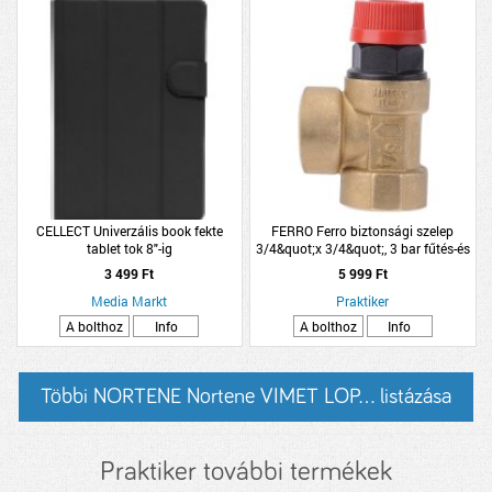
CELLECT Univerzális book fekte
FERRO Ferro biztonsági szelep
tablet tok 8"-ig
3/4&quot;x 3/4&quot;, 3 bar fűtés-és
melegvíz rendszerhez
3 499 Ft
5 999 Ft
Media Markt
Praktiker
A bolthoz
Info
A bolthoz
Info
Többi NORTENE Nortene VIMET LOP... listázása
Praktiker további termékek