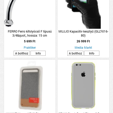
FERRO Ferro kifolyócső F típusú
MUJJO Kapacitív kesztyű (GLLT-016-
3/4&quot;, hossza: 15 cm
80)
5 699 Ft
26 999 Ft
Praktiker
Media Markt
A bolthoz
Info
A bolthoz
Info