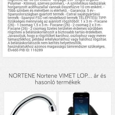
Polymer - Könnyű, szerves polimer), - A szintetikus nádszálak
horganyzott acélhuzallal vannak összefűzve 10 cm-enként. -
Több színben és méretben is elérhető. - Garancia: 5 év -
Spanyolországban gyártott termék - Catral sajátgyártású
termék - Spanyol FSC-vel rendelkező termék TELEPÍTÉSI TIPP:
Szükséges mennyiség az ajánlott rögzítőből: 1 x 3 m - Fixcane
(26) - 1 csomag 1,5 x 3 m - Fixcane (26) - 2 csomag 2 x 3 m -
Fixcane (26) - 2 csomag Szeles területen érdemes sűrűbben
rögzíteni a belátáskorlátozót a biztosabb tartás érdekében.
Javasoljuk, hogy a rögzítőket karóhoz, oszlophoz vagy merev
támasztékhoz, például erkélykorláthoz vagy hálóhoz rögzítse.
A belátáskorlátozók nem kerítés helyettesítők,
használatukhoz azonos magasságú támrendszer szükséges.
Élvédő PIB ID: 116289
NORTENE Nortene VIMET LOP... ár és
hasonló termékek