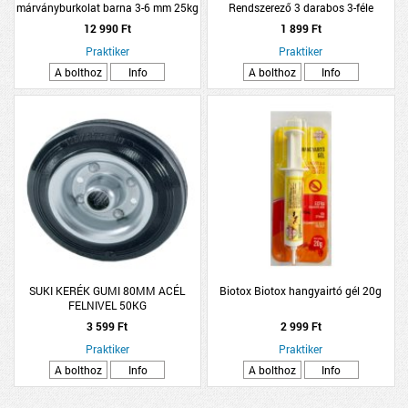
márványburkolat barna 3-6 mm 25kg
Rendszerező 3 darabos 3-féle
méretben törtfehér poliészter
12 990 Ft
1 899 Ft
Praktiker
Praktiker
A bolthoz
Info
A bolthoz
Info
SUKI KERÉK GUMI 80MM ACÉL
Biotox Biotox hangyairtó gél 20g
FELNIVEL 50KG
3 599 Ft
2 999 Ft
Praktiker
Praktiker
A bolthoz
Info
A bolthoz
Info