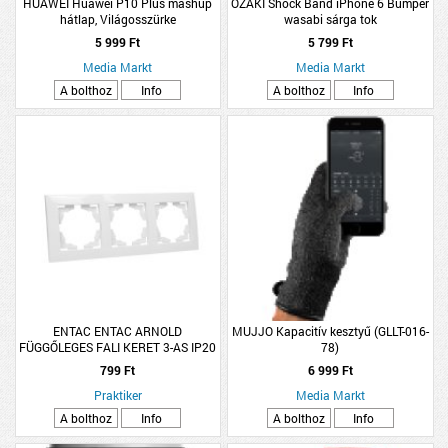
HUAWEI Huawei P10 Plus mashup
OZAKI Shock Band iPhone 6 Bumper
hátlap, Világosszürke
wasabi sárga tok
5 999 Ft
5 799 Ft
Media Markt
Media Markt
A bolthoz
Info
A bolthoz
Info
ENTAC ENTAC ARNOLD
MUJJO Kapacitív kesztyű (GLLT-016-
FÜGGŐLEGES FALI KERET 3-AS IP20
78)
FEHÉR
799 Ft
6 999 Ft
Praktiker
Media Markt
A bolthoz
Info
A bolthoz
Info