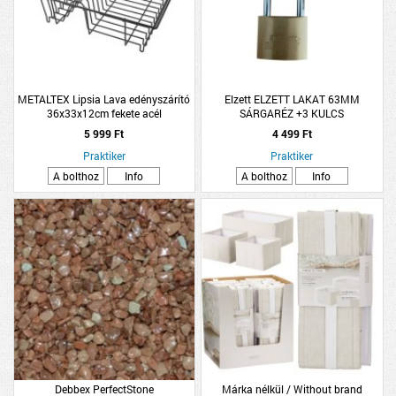
METALTEX Lipsia Lava edényszárító
Elzett ELZETT LAKAT 63MM
36x33x12cm fekete acél
SÁRGARÉZ +3 KULCS
5 999 Ft
4 499 Ft
Praktiker
Praktiker
A bolthoz
Info
A bolthoz
Info
Debbex PerfectStone
Márka nélkül / Without brand