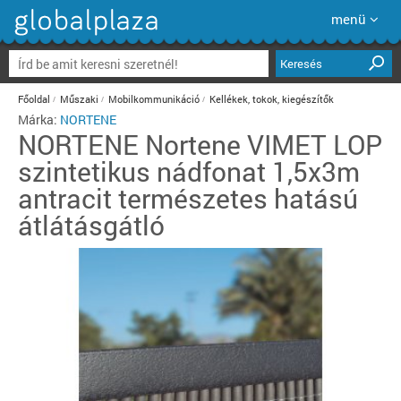
menü
Keresés
Főoldal
Műszaki
Mobilkommunikáció
Kellékek, tokok, kiegészítők
Márka:
NORTENE
NORTENE
Nortene VIMET LOP
szintetikus nádfonat 1,5x3m
antracit természetes hatású
átlátásgátló