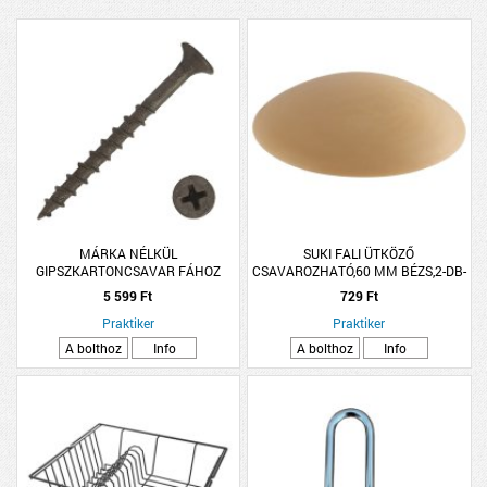
MÁRKA NÉLKÜL
SUKI FALI ÜTKÖZŐ
GIPSZKARTONCSAVAR FÁHOZ
CSAVAROZHATÓ,60 MM BÉZS,2-DB-
3.5X35MM SF PH FOSZFÁTOZOTT
OS
5 599 Ft
729 Ft
1000DB/CSM
Praktiker
Praktiker
A bolthoz
Info
A bolthoz
Info