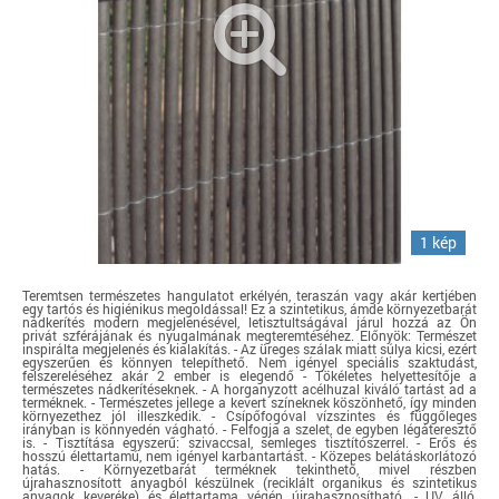
1 kép
Teremtsen természetes hangulatot erkélyén, teraszán vagy akár kertjében
egy tartós és higiénikus megoldással! Ez a szintetikus, ámde környezetbarát
nádkerítés modern megjelenésével, letisztultságával járul hozzá az Ön
privát szférájának és nyugalmának megteremtéséhez. Előnyök: Természet
inspirálta megjelenés és kialakítás. - Az üreges szálak miatt súlya kicsi, ezért
egyszerűen és könnyen telepíthető. Nem igényel speciális szaktudást,
felszereléséhez akár 2 ember is elegendő - Tökéletes helyettesítője a
természetes nádkerítéseknek. - A horganyzott acélhuzal kiváló tartást ad a
terméknek. - Természetes jellege a kevert színeknek köszönhető, így minden
környezethez jól illeszkedik. - Csípőfogóval vízszintes és függőleges
irányban is könnyedén vágható. - Felfogja a szelet, de egyben légáteresztő
is. - Tisztítása egyszerű: szivaccsal, semleges tisztítószerrel. - Erős és
hosszú élettartamú, nem igényel karbantartást. - Közepes belátáskorlátozó
hatás. - Környezetbarát terméknek tekinthető, mivel részben
újrahasznosított anyagból készülnek (reciklált organikus és szintetikus
anyagok keveréke) és élettartama végén újrahasznosítható. - UV álló,