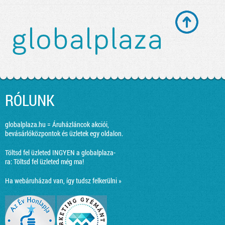
RÓLUNK
globalplaza.hu = Áruházláncok akciói,
bevásárlóközpontok és üzletek egy oldalon.
Töltsd fel üzleted INGYEN a globalplaza-
ra:
Töltsd fel üzleted még ma!
Ha webáruházad van, így tudsz felkerülni »