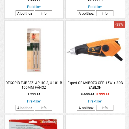
Praktiker
Praktiker
A bolthoz
Info
A bolthoz
Info
-39%
DEKOPÍR FŰRÉSZLAP HC S, U 101 B
Expert GRAVÍROZÓ GÉP 15W + 2DB
100MM FÁHOZ
SABLON
1 299 Ft
6 599 Ft
3 999 Ft
Praktiker
Praktiker
A bolthoz
Info
A bolthoz
Info