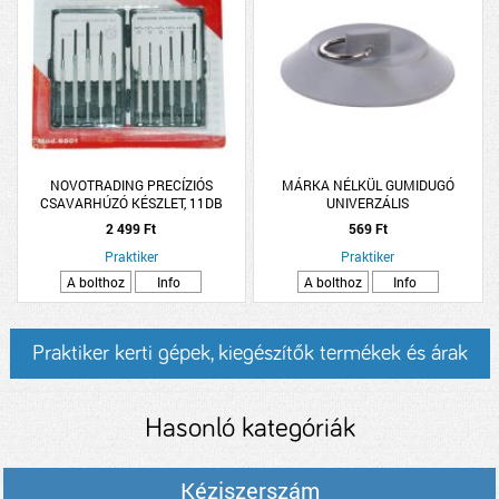
NOVOTRADING PRECÍZIÓS
MÁRKA NÉLKÜL GUMIDUGÓ
CSAVARHÚZÓ KÉSZLET, 11DB
UNIVERZÁLIS
2 499 Ft
569 Ft
Praktiker
Praktiker
A bolthoz
Info
A bolthoz
Info
Praktiker kerti gépek, kiegészítők termékek és árak
Hasonló kategóriák
Kéziszerszám