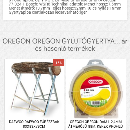
77-324-1 Bosch: WSR6 Technikai adatok: Menet hossz:7,5mm
Menet átmérő:13,7mm Teljes hossz:52mm Kulcs nyílás:19mm
Gyertyapipa csatlakozás lecsavarható:igen
OREGON OREGON GYÚJTÓGYERTYA... ár
és hasonló termékek
-15%
DAEWOO DAEWOO FŰRÉSZBAK
OREGON OREGON DAMIL 2,4MM
83X83X79CM
ÁTMÉRŐJŰ, 88M, KEREK PROFILÚ,