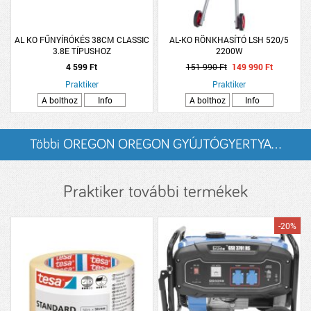
AL KO FŰNYÍRÓKÉS 38CM CLASSIC
AL-KO RÖNKHASÍTÓ LSH 520/5
3.8E TÍPUSHOZ
2200W
4 599 Ft
151 990 Ft
149 990 Ft
Praktiker
Praktiker
A bolthoz
Info
A bolthoz
Info
Többi OREGON OREGON GYÚJTÓGYERTYA...
listázása
Praktiker további termékek
-20%