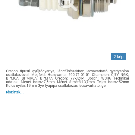
2 kép
Oregon típusú gyújtógyertya, láncfűrészekhez, lecsavarható gyertyapipa
csatlakozóval. Megfelel: Husqvarna: 590-71-01-01 Champion: Cj7Y NGK:
BPM6A, BPMR6A, BPM7A Oregon: 77-324-1 Bosch: WSR6 Technikai
adatok: Menet hossz:7,5mm Menet átmérő:13,7mm Teljes hossz:52mm
Kulcs nyílás:19mm Gyertyapipa csatlakozás lecsavarható:igen
részletek...