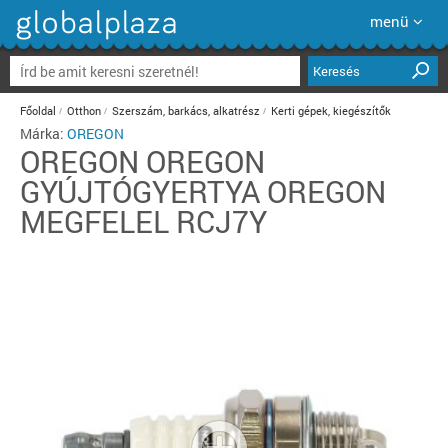
menü
Keresés
Főoldal
Otthon
Szerszám, barkács, alkatrész
Kerti gépek, kiegészítők
Márka:
OREGON
OREGON
OREGON
GYÚJTÓGYERTYA OREGON
MEGFELEL RCJ7Y