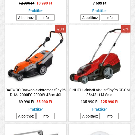
SÁRGA
12 990 Ft
10 990 Ft
7 699 Ft
Praktiker
Praktiker
A bolthoz
Info
A bolthoz
Info
-20%
-7%
DAEWOO Daewoo elektromos fűnyíró
EINHELL einhell akkus fűnyíró GE-CM
DLMJ2000EC 2000W 42cm 40l
36/43 Li M-Solo
69 990 Ft
55 990 Ft
135 990 Ft
125 990 Ft
Praktiker
Praktiker
A bolthoz
Info
A bolthoz
Info