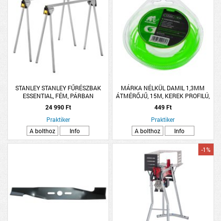
STANLEY STANLEY FŰRÉSZBAK
MÁRKA NÉLKÜL DAMIL 1,3MM
ESSENTIAL, FÉM, PÁRBAN
ÁTMÉRŐJŰ, 15M, KEREK PROFILÚ,
85,5X73,6X42,4
BLISZTERES, FŰKASZÁHOZ
24 990 Ft
449 Ft
Praktiker
Praktiker
A bolthoz
Info
A bolthoz
Info
-1%