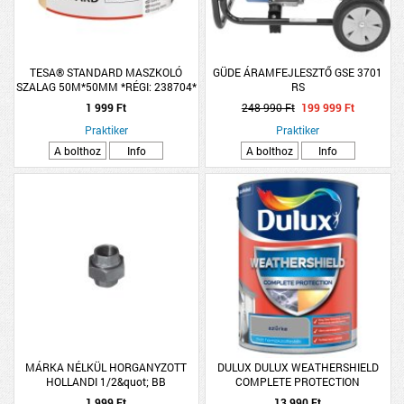
TESA® STANDARD MASZKOLÓ
GÜDE ÁRAMFEJLESZTŐ GSE 3701
SZALAG 50M*50MM *RÉGI: 238704*
RS
1 999 Ft
248 990 Ft
199 999 Ft
Praktiker
Praktiker
A bolthoz
Info
A bolthoz
Info
MÁRKA NÉLKÜL HORGANYZOTT
DULUX DULUX WEATHERSHIELD
HOLLANDI 1/2&quot; BB
COMPLETE PROTECTION
HOMLOKZAT FESTÉK 4,5L SZÜRKE
1 999 Ft
13 990 Ft