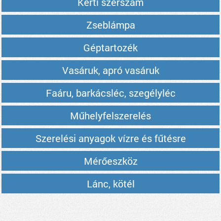
Kerti szerszám
Zseblámpa
Géptartozék
Vasáruk, apró vasáruk
Faáru, barkácsléc, szegélyléc
Műhelyfelszerelés
Szerelési anyagok vízre és fűtésre
Mérőeszköz
Lánc, kötél