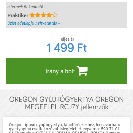
a termék itt kapható:
Praktiker
üzlet adatlapja, nyitvatartás »
Teljes ár
1 499
Ft
Irány a bolt
OREGON GYÚJTÓGYERTYA OREGON
MEGFELEL RCJ7Y jellemzők
Oregon típusú gyújtógyertya, láncfűrészekhez, lecsavarható
gyertyapipa csatlakozóval. Megfelel: Husqvarna: 590-71-01-
01 Champion: Cj7Y NGK: BPM6A, BPMR6A, BPM7A Oregon: