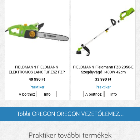
FIELDMANN FIELDMANN
FIELDMANN Fieldmann FZS 2050-E
ELEKTROMOS LÁNCFŰRÉSZ FZP
Szegélyvágó 1400W 42cm
2005-E 2000W 40CM
49 990 Ft
33 990 Ft
Praktiker
Praktiker
A bolthoz
Info
A bolthoz
Info
Többi OREGON OREGON VEZETŐLEMEZ...
listázása
Praktiker további termékek