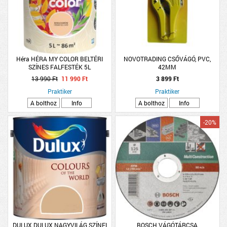
Héra HÉRA MY COLOR BELTÉRI
NOVOTRADING CSŐVÁGÓ, PVC,
SZÍNES FALFESTÉK 5L
42MM
BARACKKRÉM
13 990 Ft
11 990 Ft
3 899 Ft
Praktiker
Praktiker
A bolthoz
Info
A bolthoz
Info
-20%
DULUX DULUX NAGYVILÁG SZÍNEI
BOSCH VÁGÓTÁRCSA