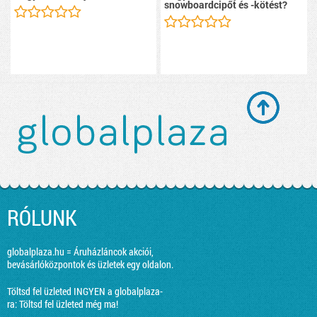
snowboardcipőt és -kötést?
RÓLUNK
globalplaza.hu = Áruházláncok akciói,
bevásárlóközpontok és üzletek egy oldalon.
Töltsd fel üzleted INGYEN a globalplaza-
ra:
Töltsd fel üzleted még ma!