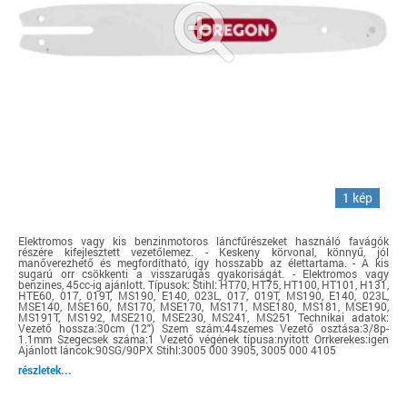
1 kép
Elektromos vagy kis benzinmotoros láncfűrészeket használó favágók
részére kifejlesztett vezetőlemez. - Keskeny körvonal, könnyű, jól
manőverezhető és megfordítható, így hosszabb az élettartama. - A kis
sugarú orr csökkenti a visszarúgás gyakoriságát. - Elektromos vagy
benzines, 45cc-ig ajánlott. Típusok: Stihl: HT70, HT75, HT100, HT101, H131,
HTE60, 017, 019T, MS190, E140, 023L, 017, 019T, MS190, E140, 023L,
MSE140, MSE160, MS170, MSE170, MS171, MSE180, MS181, MSE190,
MS191T, MS192, MSE210, MSE230, MS241, MS251 Technikai adatok:
Vezető hossza:30cm (12") Szem szám:44szemes Vezető osztása:3/8p-
1.1mm Szegecsek száma:1 Vezető végének típusa:nyitott Orrkerekes:igen
Ajánlott láncok:90SG/90PX Stihl:3005 000 3905, 3005 000 4105
részletek...