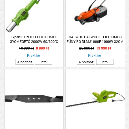
Expert EXPERT ELEKTROMOS
DAEWOO DAEWOO ELEKTROMOS
GYOMÉGETŐ 2000W 60/600°C
FŰNYÍRÓ DLMJ1000E 1000W 32CM
25L
10 990 Ft
8 990 Ft
26 990 Ft
19 990 Ft
Praktiker
Praktiker
A bolthoz
Info
A bolthoz
Info