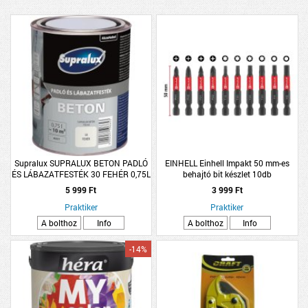
Supralux SUPRALUX BETON PADLÓ
EINHELL Einhell Impakt 50 mm-es
ÉS LÁBAZATFESTÉK 30 FEHÉR 0,75L
behajtó bit készlet 10db
5 999 Ft
3 999 Ft
Praktiker
Praktiker
A bolthoz
Info
A bolthoz
Info
-14%