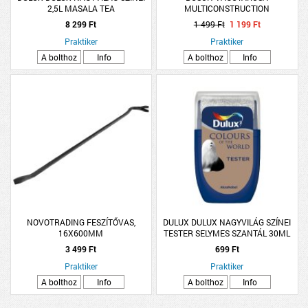
2,5L MASALA TEA
MULTICONSTRUCTION
8 299 Ft
1 499 Ft
1 199 Ft
Praktiker
Praktiker
A bolthoz
Info
A bolthoz
Info
NOVOTRADING FESZÍTŐVAS,
DULUX DULUX NAGYVILÁG SZÍNEI
16X600MM
TESTER SELYMES SZANTÁL 30ML
3 499 Ft
699 Ft
Praktiker
Praktiker
A bolthoz
Info
A bolthoz
Info