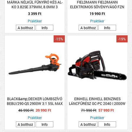
MÁRKA NÉLKÜL FŰNYÍRÓ KÉS AL-
FIELDMANN FIELDMANN
KO 3.82SE 379MM, 8.0MM 3
ELEKTROMOS SÖVÉNYVÁGÓ FZN
FURATOS
2305-E 550W 40CM 16MM
3 399 Ft
19 990 Ft
Praktiker
Praktiker
A bolthoz
Info
A bolthoz
Info
-15%
-19%
BLACK&amp;DECKER LOMBSZÍVÓ
EINHELL EINHELL BENZINES
BEBLV290-QS 2900W 3:1 55L MAX
LÁNCFŰRÉSZ GC-PC 2040 I 2000W
390 KM/H 15M3/MIN
40CM
46 990 Ft
39 990 Ft
71 990 Ft
57 990 Ft
Praktiker
Praktiker
A bolthoz
Info
A bolthoz
Info