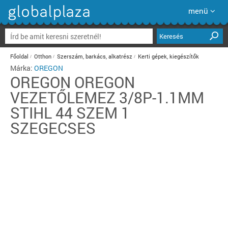
menü
Keresés
Főoldal
Otthon
Szerszám, barkács, alkatrész
Kerti gépek, kiegészítők
Márka:
OREGON
OREGON
OREGON
VEZETŐLEMEZ 3/8P-1.1MM
STIHL 44 SZEM 1
SZEGECSES