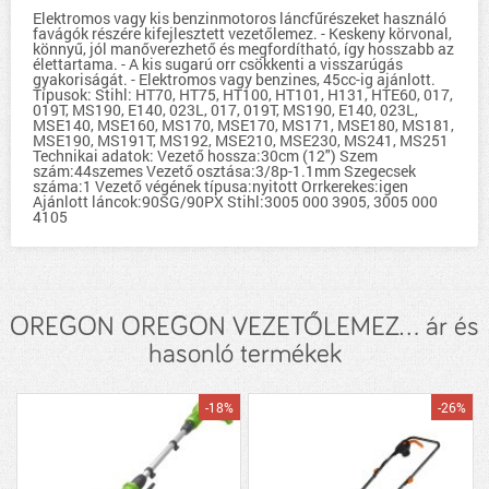
Elektromos vagy kis benzinmotoros láncfűrészeket használó
favágók részére kifejlesztett vezetőlemez. - Keskeny körvonal,
könnyű, jól manőverezhető és megfordítható, így hosszabb az
élettartama. - A kis sugarú orr csökkenti a visszarúgás
gyakoriságát. - Elektromos vagy benzines, 45cc-ig ajánlott.
Típusok: Stihl: HT70, HT75, HT100, HT101, H131, HTE60, 017,
019T, MS190, E140, 023L, 017, 019T, MS190, E140, 023L,
MSE140, MSE160, MS170, MSE170, MS171, MSE180, MS181,
MSE190, MS191T, MS192, MSE210, MSE230, MS241, MS251
Technikai adatok: Vezető hossza:30cm (12") Szem
szám:44szemes Vezető osztása:3/8p-1.1mm Szegecsek
száma:1 Vezető végének típusa:nyitott Orrkerekes:igen
Ajánlott láncok:90SG/90PX Stihl:3005 000 3905, 3005 000
4105
OREGON OREGON VEZETŐLEMEZ... ár és
hasonló termékek
-18%
-26%