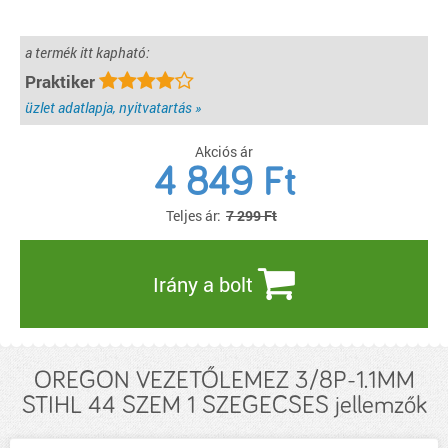
a termék itt kapható:
Praktiker
üzlet adatlapja, nyitvatartás »
Akciós ár
4 849
Ft
Teljes ár:
7 299 Ft
Irány a bolt
OREGON VEZETŐLEMEZ 3/8P-1.1MM
STIHL 44 SZEM 1 SZEGECSES jellemzők