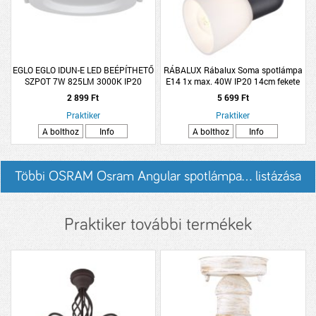
EGLO EGLO IDUN-E LED BEÉPÍTHETŐ
RÁBALUX Rábalux Soma spotlámpa
SZPOT 7W 825LM 3000K IP20
E14 1x max. 40W IP20 14cm fekete
11,7CM FEHÉR
2 899 Ft
5 699 Ft
Praktiker
Praktiker
A bolthoz
Info
A bolthoz
Info
Többi OSRAM Osram Angular spotlámpa... listázása
Praktiker további termékek