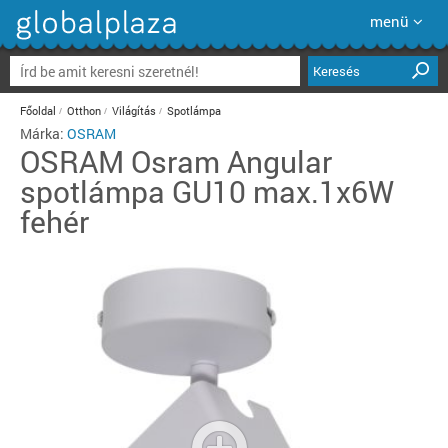
menü
Keresés
Főoldal
Otthon
Világítás
Spotlámpa
Márka:
OSRAM
OSRAM
Osram Angular
spotlámpa GU10 max.1x6W
fehér