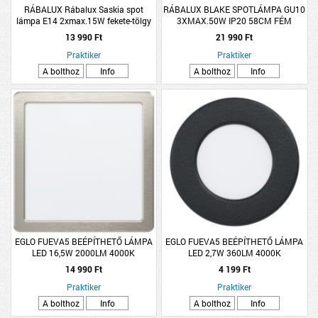
RÁBALUX Rábalux Saskia spot
RÁBALUX BLAKE SPOTLÁMPA GU10
lámpa E14 2xmax.15W fekete-tölgy
3XMAX.50W IP20 58CM FÉM
SZATINKRÓM
13 990 Ft
21 990 Ft
Praktiker
Praktiker
A bolthoz
Info
A bolthoz
Info
EGLO FUEVA5 BEÉPÍTHETŐ LÁMPA
EGLO FUEVA5 BEÉPÍTHETŐ LÁMPA
LED 16,5W 2000LM 4000K
LED 2,7W 360LM 4000K
21,6X21,6CM MATTNIKKEL
ÁTMÉRŐ:8,6CM FEKETE
14 990 Ft
4 199 Ft
Praktiker
Praktiker
A bolthoz
Info
A bolthoz
Info