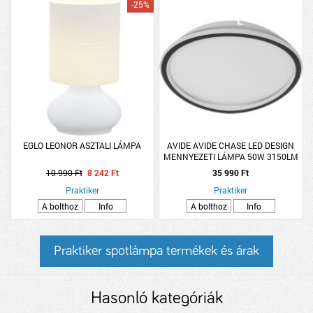
-25%
EGLO LEONOR ASZTALI LÁMPA
AVIDE AVIDE CHASE LED DESIGN
MENNYEZETI LÁMPA 50W 3150LM
3000-6000K IP20 RF
10 990 Ft
8 242 Ft
35 990 Ft
TÁVIRÁNYÍTÓVAL 40X40CM
Praktiker
Praktiker
A bolthoz
Info
A bolthoz
Info
Praktiker spotlámpa termékek és árak
Hasonló kategóriák