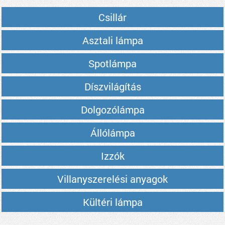
Csillár
Asztali lámpa
Spotlámpa
Díszvilágítás
Dolgozólámpa
Állólámpa
Izzók
Villanyszerelési anyagok
Kültéri lámpa