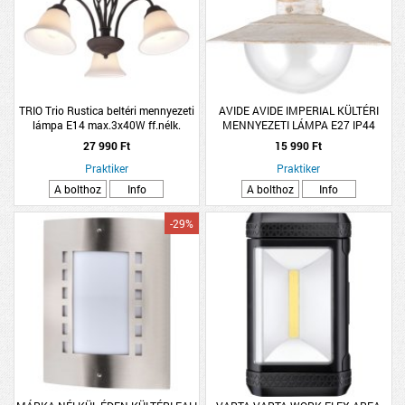
TRIO Trio Rustica beltéri mennyezeti
AVIDE AVIDE IMPERIAL KÜLTÉRI
lámpa E14 max.3x40W ff.nélk.
MENNYEZETI LÁMPA E27 IP44
42,5x55cm fém, alabástrom
24X24X22CM ANTIK FEHÉR
27 990 Ft
15 990 Ft
Praktiker
Praktiker
A bolthoz
Info
A bolthoz
Info
-29%