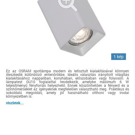
1 kép
Ez az OSRAM spotlámpa modern és letisztult kialakításával könnyen
illeszkedik különböző enteriőrökbe. Ideális választás irányított világítás
kialakításához nappaliban, konyhában, előszobában vagy folyosón. A
lámpatest GU10 foglalattal rendelkezik, amelybe maximum 6 W
teljesítményű fényforrás helyezhető. Ennek köszönhetően a fényerő és a
színhőmérséklet az igényeknek megfelelően választható meg. Praktikus és
sokoldalú megoldás, amely jól használható otthoni vagy irodai
környezetben is.
részletek...