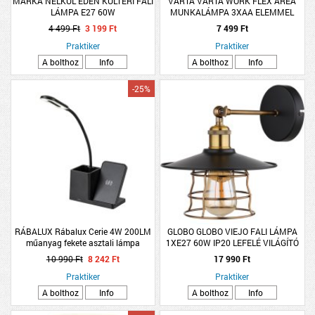
MÁRKA NÉLKÜL ÉDEN KÜLTÉRI FALI
VARTA VARTA WORK FLEX AREA
LÁMPA E27 60W
MUNKALÁMPA 3XAA ELEMMEL
4 499 Ft
3 199 Ft
7 499 Ft
Praktiker
Praktiker
A bolthoz
Info
A bolthoz
Info
-25%
RÁBALUX Rábalux Cerie 4W 200LM
GLOBO GLOBO VIEJO FALI LÁMPA
műanyag fekete asztali lámpa
1XE27 60W IP20 LEFELÉ VILÁGÍTÓ
20X28 CM MATT FEKETE-ANTIK
10 990 Ft
8 242 Ft
17 990 Ft
RÉZ FÉMHÁLÓS
Praktiker
Praktiker
A bolthoz
Info
A bolthoz
Info