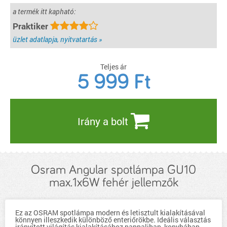
a termék itt kapható:
Praktiker
üzlet adatlapja, nyitvatartás »
Teljes ár
5 999
Ft
Irány a bolt
Osram Angular spotlámpa GU10
max.1x6W fehér jellemzők
Ez az OSRAM spotlámpa modern és letisztult kialakításával
könnyen illeszkedik különböző enteriőrökbe. Ideális választás
irányított világítás kialakításához nappaliban, konyhában,