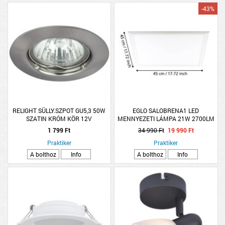
-43%
RELIGHT SÜLLY.SZPOT GU5,3 50W
EGLO SALOBRENA1 LED
SZATIN KRÓM KÖR 12V
MENNYEZETI LÁMPA 21W 2700LM
45X45CM 4000K KIEMELŐ
1 799 Ft
34 990 Ft
19 990 Ft
KERETTEL
Praktiker
Praktiker
A bolthoz
Info
A bolthoz
Info