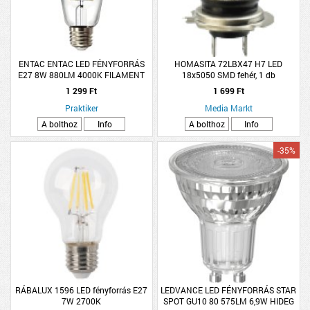
ENTAC ENTAC LED FÉNYFORRÁS
HOMASITA 72LBX47 H7 LED
E27 8W 880LM 4000K FILAMENT
18x5050 SMD fehér, 1 db
ST64 NW
1 299 Ft
1 699 Ft
Praktiker
Media Markt
A bolthoz
Info
A bolthoz
Info
-35%
RÁBALUX 1596 LED fényforrás E27
LEDVANCE LED FÉNYFORRÁS STAR
7W 2700K
SPOT GU10 80 575LM 6,9W HIDEG