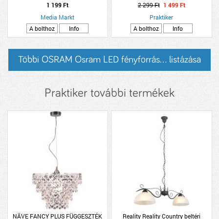
15000H
1 199 Ft
2 299 Ft
1 499 Ft
Media Markt
Praktiker
A bolthoz
Info
A bolthoz
Info
Többi OSRAM Osram LED fényforrás... listázása
Praktiker további termékek
NÄVE FANCY PLUS FÜGGESZTÉK
Reality Reality Country beltéri