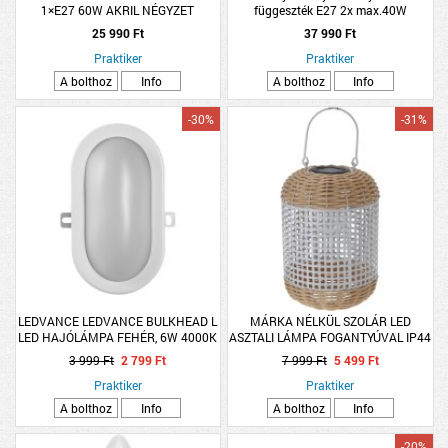
1×E27 60W AKRIL NÉGYZET
függeszték E27 2x max.40W
KRISTÁLY 26X38CM
bronz/fehér
25 990 Ft
37 990 Ft
Praktiker
Praktiker
A bolthoz
Info
A bolthoz
Info
-30%
-31%
LEDVANCE LEDVANCE BULKHEAD L
MÁRKA NÉLKÜL SZOLÁR LED
LED HAJÓLÁMPA FEHÉR, 6W 4000K
ASZTALI LÁMPA FOGANTYÚVAL IP44
420LM IP54
18X26CM FEHÉR-RATTAN
3 999 Ft
2 799 Ft
7 999 Ft
5 499 Ft
Praktiker
Praktiker
A bolthoz
Info
A bolthoz
Info
-20%