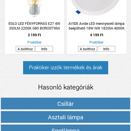
EGLO LED FÉNYFORRÁS E27 4W
AVIDE Avide LED mennyezeti lámpa
350LM 2200K G80 BOROSTYÁN
beépíthető 18W NW 1820lm 4000K
kerek műanyag
3 199 Ft
4 199 Ft
Praktiker
Praktiker
A bolthoz
Info
A bolthoz
Info
Praktiker izzók termékek és árak
Hasonló kategóriák
Csillár
Asztali lámpa
Spotlámpa