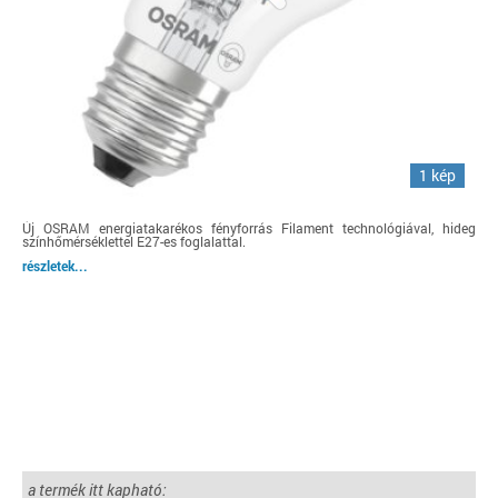
1 kép
Új OSRAM energiatakarékos fényforrás Filament technológiával, hideg
színhőmérséklettel E27-es foglalattal.
részletek...
a termék itt kapható: