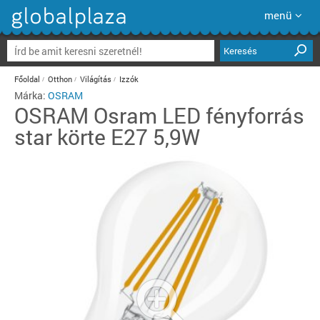
menü
Keresés
Főoldal
Otthon
Világítás
Izzók
Márka:
OSRAM
OSRAM
Osram LED fényforrás
star körte E27 5,9W