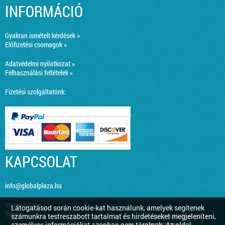
INFORMÁCIÓ
Gyakran ismételt kérdések »
Előfizetési csomagok »
Adatvédelmi nyilatkozat »
Felhasználási feltételek »
Fizetési szolgáltatónk:
KAPCSOLAT
info@globalplaza.hu
Impresszum »
Látogatásod során cookie-kat használunk, amelyek segítenek
Blog »
Responsive design
számunkra testreszabott tartalmat és hirdetéseket megjeleníteni,
személyes információkat azonban nem tárolnak. Az oldal