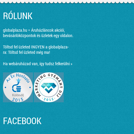
RÓLUNK
globalplaza.hu = Áruházláncok akciói,
bevásárlóközpontok és üzletek egy oldalon.
Töltsd fel üzleted INGYEN a globalplaza-
ra:
Töltsd fel üzleted még ma!
Ha webáruházad van, így tudsz felkerülni »
FACEBOOK