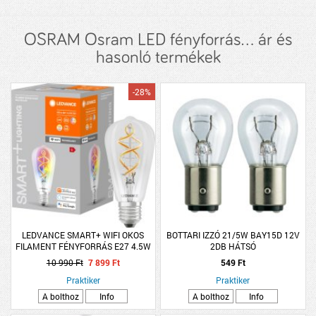
OSRAM Osram LED fényforrás... ár és
hasonló termékek
-28%
LEDVANCE SMART+ WIFI OKOS
BOTTARI IZZÓ 21/5W BAY15D 12V
FILAMENT FÉNYFORRÁS E27 4.5W
2DB HÁTSÓ
300LM DIMMELHETŐ SZÍNES
10 990 Ft
7 899 Ft
549 Ft
Praktiker
Praktiker
A bolthoz
Info
A bolthoz
Info