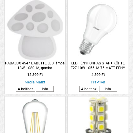
RÁBALUX 4547 BABETTE LED lámpa
LED FÉNYFORRÁS STAR+ KÖRTE
18W, 1080LM, gomba
E27 10W 1055LM 75 MATT FÉNY-
SZENZOROS
12 399 Ft
4 899 Ft
Media Markt
Praktiker
A bolthoz
Info
A bolthoz
Info