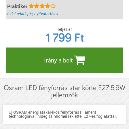
Praktiker
üzlet adatlapja, nyitvatartás »
Teljes ár
1 799
Ft
Irány a bolt
Osram LED fényforrás star körte E27 5,9W
jellemzők
Új OSRAM energiatakarékos fényforrás Filament
technológiával, hideg színhőmérséklettel E27-es foglalattal.