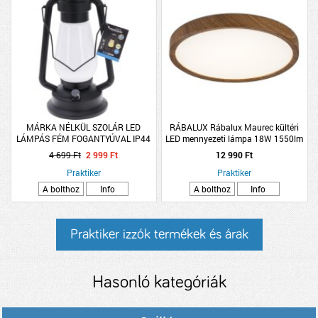
MÁRKA NÉLKÜL SZOLÁR LED
RÁBALUX Rábalux Maurec kültéri
LÁMPÁS FÉM FOGANTYÚVAL IP44
LED mennyezeti lámpa 18W 1550lm
MELEG FEHÉR 14X30CM FEKETE
3000-6000K IP44 fa hatású
4 699 Ft
2 999 Ft
12 990 Ft
Praktiker
Praktiker
A bolthoz
Info
A bolthoz
Info
Praktiker izzók termékek és árak
Hasonló kategóriák