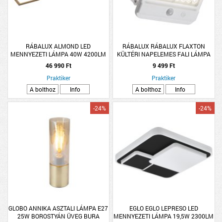
RÁBALUX ALMOND LED
RÁBALUX RÁBALUX FLAXTON
MENNYEZETI LÁMPA 40W 4200LM
KÜLTÉRI NAPELEMES FALI LÁMPA
4000K IP20 29,5X119,5CM BÜKK
7W 700LM 4000K IP54
46 990 Ft
9 499 Ft
MOZGÁSÉRZÉKELŐS 14,5X16CM
Praktiker
Praktiker
FEHÉR
A bolthoz
Info
A bolthoz
Info
-24%
-24%
GLOBO ANNIKA ASZTALI LÁMPA E27
EGLO EGLO LEPRESO LED
25W BOROSTYÁN ÜVEG BURA
MENNYEZETI LÁMPA 19,5W 2300LM