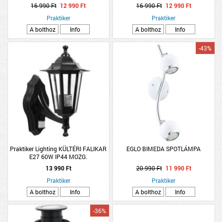
ÁTMÉRŐ:9CM, HOSSZÚSÁG:30CM
3000K IP20 38,5X38,5CM
16 990 Ft
12 990 Ft
16 990 Ft
12 990 Ft
FEKETE/FEHÉR
Praktiker
Praktiker
A bolthoz
Info
A bolthoz
Info
-43%
Praktiker Lighting KÜLTÉRI FALIKAR
EGLO BIMEDA SPOTLÁMPA
E27 60W IP44 MOZG.
13 990 Ft
20 990 Ft
11 990 Ft
Praktiker
Praktiker
A bolthoz
Info
A bolthoz
Info
-36%