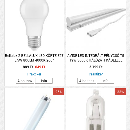
Bellalux Z BELLALUX LED KÖRTE E27
AVIDE LED INTEGRÁLT FÉNYCSŐ T5
8,5W 806LM 4000K 200°
19W 3000K HÁLÓZATI KÁBELLEL
1200MM WW
889 Ft
649 Ft
5 199 Ft
Praktiker
Praktiker
A bolthoz
Info
A bolthoz
Info
-25%
-33%