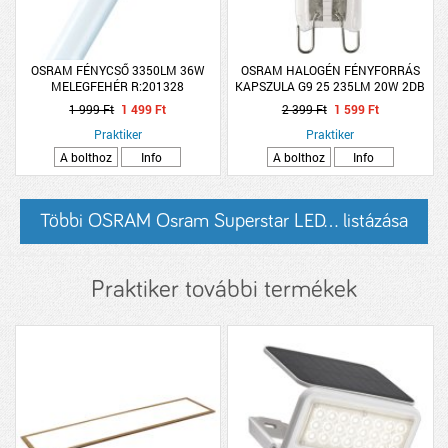
OSRAM FÉNYCSŐ 3350LM 36W
OSRAM HALOGÉN FÉNYFORRÁS
MELEGFEHÉR R:201328
KAPSZULA G9 25 235LM 20W 2DB
2000H
1 999 Ft
1 499 Ft
2 399 Ft
1 599 Ft
Praktiker
Praktiker
A bolthoz
Info
A bolthoz
Info
Többi OSRAM Osram Superstar LED... listázása
Praktiker további termékek