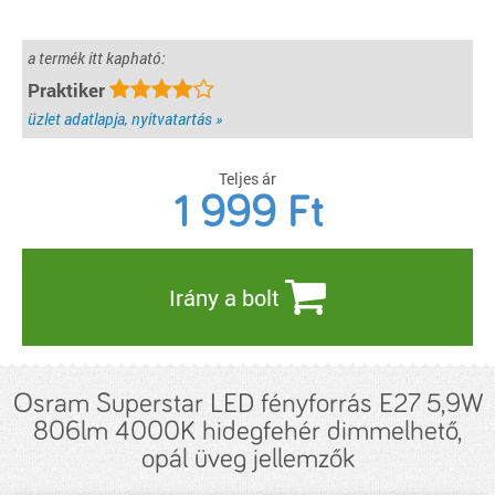
a termék itt kapható:
Praktiker
üzlet adatlapja, nyitvatartás »
Teljes ár
1 999
Ft
Irány a bolt
Osram Superstar LED fényforrás E27 5,9W
806lm 4000K hidegfehér dimmelhető,
opál üveg jellemzők