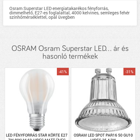
Osram Superstar LED energiatakarékos fényforrás,
dimmelhető, E27-es foglalattal, 4000 kelvines, semleges fehér
színhőmérséklettel, opál üvegben
OSRAM Osram Superstar LED... ár és
hasonló termékek
-41%
-31%
LED FÉNYFORRÁS STAR KÖRTE E27
OSRAM LED SPOT PAR16 50 GU10
7W 806LM 60 HIDEG MATT ÜVEG
HIDEG 35 4,3W