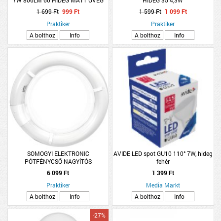
15000H
1 699 Ft
999 Ft
1 599 Ft
1 099 Ft
Praktiker
Praktiker
A bolthoz
Info
A bolthoz
Info
SOMOGYI ELEKTRONIC
AVIDE LED spot GU10 110° 7W, hideg
PÓTFÉNYCSŐ NAGYÍTÓS
fehér
LÁMPÁHOZ 180707
6 099 Ft
1 399 Ft
Praktiker
Media Markt
A bolthoz
Info
A bolthoz
Info
-27%