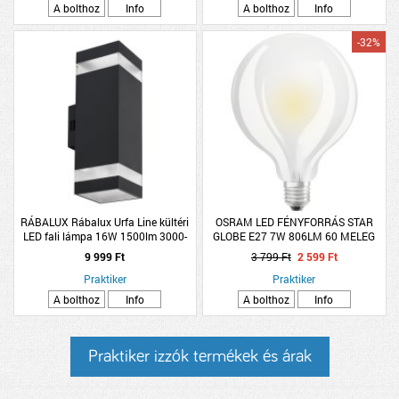
A bolthoz
Info
A bolthoz
Info
-32%
RÁBALUX Rábalux Urfa Line kültéri
OSRAM LED FÉNYFORRÁS STAR
LED fali lámpa 16W 1500lm 3000-
GLOBE E27 7W 806LM 60 MELEG
6500K antracit IP65 D7,7cm H24cm
MATT ÜVEG 15000H
9 999 Ft
3 799 Ft
2 599 Ft
Praktiker
Praktiker
A bolthoz
Info
A bolthoz
Info
Praktiker izzók termékek és árak