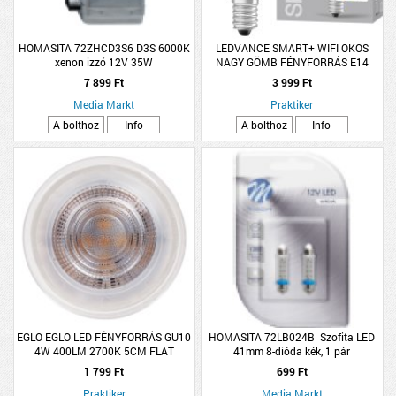
HOMASITA 72ZHCD3S6 D3S 6000K
LEDVANCE SMART+ WIFI OKOS
xenon izzó 12V 35W
NAGY GÖMB FÉNYFORRÁS E14
4,9W 470LM DIMMELHETŐ
7 899 Ft
3 999 Ft
Media Markt
Praktiker
A bolthoz
Info
A bolthoz
Info
EGLO EGLO LED FÉNYFORRÁS GU10
HOMASITA 72LB024B Szofita LED
4W 400LM 2700K 5CM FLAT
41mm 8-dióda kék, 1 pár
1 799 Ft
699 Ft
Praktiker
Media Markt