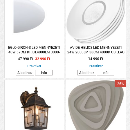
EGLO GIRON-S LED MENNYEZETI
AVIDE HELIOS LED MENNYEZETI
40W 57CM KRIST.4000LM 3000-
24W 2000LM 38CM 4000K CSILLAG
5000K DIMM.TÁVIR.
ÉS KRISTÁLY EFFEKTEL
47 990 Ft
32 990 Ft
14 990 Ft
Praktiker
Praktiker
A bolthoz
Info
A bolthoz
Info
-26%