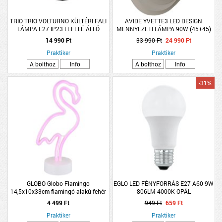
TRIO TRIO VOLTURNO KÜLTÉRI FALI
AVIDE YVETTE3 LED DESIGN
LÁMPA E27 IP23 LEFELÉ ÁLLÓ
MENNYEZETI LÁMPA 90W (45+45)
30X15X19CM ANTIK BRONZ
7110 LM, RF TÁVIRÁNYÍTÓVAL
14 990 Ft
33 990 Ft
24 990 Ft
Praktiker
Praktiker
A bolthoz
Info
A bolthoz
Info
-31%
GLOBO Globo Flamingo
EGLO LED FÉNYFORRÁS E27 A60 9W
14,5x10x33cm flamingó alakú fehér
806LM 4000K OPÁL
matt asztali LED dekor lámpa
4 499 Ft
949 Ft
659 Ft
Praktiker
Praktiker