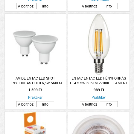
A bolthoz
Info
A bolthoz
Info
AVIDE ENTAC LED SPOT
ENTAC ENTAC LED FÉNYFORRÁS
FÉNYFORRÁS GU10 6,5W 560LM
E14 5.5W 605LM 2700K FILAMENT
4000K NW 2DARAB/CSOMAG
C35 GYERTYA WW
1 599 Ft
989 Ft
Praktiker
Praktiker
A bolthoz
Info
A bolthoz
Info