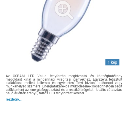
1 kép
Az OSRAM LED Value fényforrás megbízható és költséghatékony
megoldást kínál a mindennapi világítási igényekhez. Egyszerű, letisztult
kialakítása mellett kellemes és egyenletes fényt biztosít otthonod vagy
munkahelyed számára. Energiatakarékos működésének köszönhetően segít
csökkenteni az energiafogyasztást és a rezsiköltségeket. Ideális választás,
ha jó ár-érték arányú, tartós LED fényforrást keresel.
részletek...