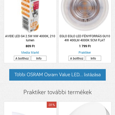
AVIDE LED G4 2.5W NW 4000K, 210
EGLO EGLO LED FÉNYFORRÁS GU10
lumen
4W 400LM 4000K 5CM FLAT
809 Ft
1 799 Ft
Media Markt
Praktiker
A bolthoz
Info
A bolthoz
Info
Többi OSRAM Osram Value LED... listázása
Praktiker további termékek
-31%