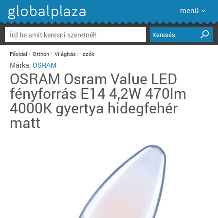
menü
Keresés
Főoldal
Otthon
Világítás
Izzók
Márka:
OSRAM
OSRAM
Osram Value LED
fényforrás E14 4,2W 470lm
4000K gyertya hidegfehér
matt