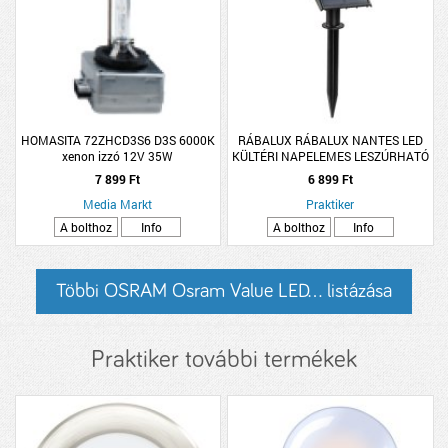
HOMASITA 72ZHCD3S6 D3S 6000K
RÁBALUX RÁBALUX NANTES LED
xenon izzó 12V 35W
KÜLTÉRI NAPELEMES LESZÚRHATÓ
LÁMPA 0,5W 50LM 3000K IP65
7 899 Ft
6 899 Ft
11X26CM FEKETE
Media Markt
Praktiker
A bolthoz
Info
A bolthoz
Info
Többi OSRAM Osram Value LED... listázása
Praktiker további termékek