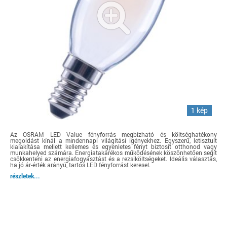
1 kép
Az OSRAM LED Value fényforrás megbízható és költséghatékony
megoldást kínál a mindennapi világítási igényekhez. Egyszerű, letisztult
kialakítása mellett kellemes és egyenletes fényt biztosít otthonod vagy
munkahelyed számára. Energiatakarékos működésének köszönhetően segít
csökkenteni az energiafogyasztást és a rezsiköltségeket. Ideális választás,
ha jó ár-érték arányú, tartós LED fényforrást keresel.
részletek...