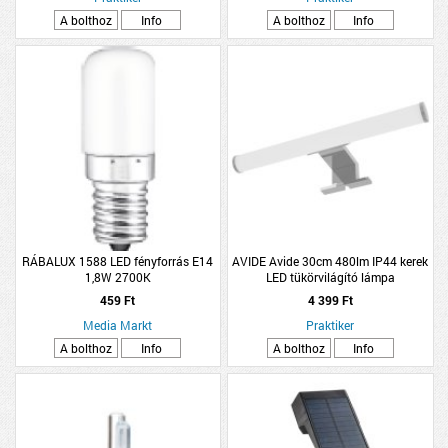
A bolthoz
Info
A bolthoz
Info
RÁBALUX 1588 LED fényforrás E14
AVIDE Avide 30cm 480lm IP44 kerek
1,8W 2700K
LED tükörvilágító lámpa
459 Ft
4 399 Ft
Media Markt
Praktiker
A bolthoz
Info
A bolthoz
Info