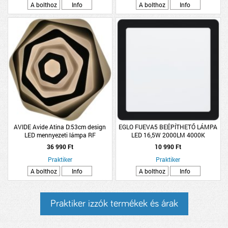
A bolthoz
Info
A bolthoz
Info
AVIDE Avide Atina D:53cm design
EGLO FUEVA5 BEÉPÍTHETŐ LÁMPA
LED mennyezeti lámpa RF
LED 16,5W 2000LM 4000K
távirányítóval
21,6X21,6CM FEKETE
36 990 Ft
10 990 Ft
Praktiker
Praktiker
A bolthoz
Info
A bolthoz
Info
Praktiker izzók termékek és árak