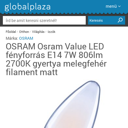
menü
Keresés
Főoldal
Otthon
Világítás
Izzók
Márka:
OSRAM
OSRAM
Osram Value LED
fényforrás E14 7W 806lm
2700K gyertya melegfehér
filament matt