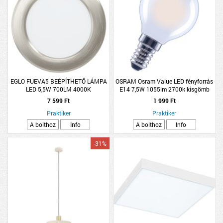
EGLO FUEVA5 BEÉPÍTHETŐ LÁMPA
OSRAM Osram Value LED fényforrás
LED 5,5W 700LM 4000K
E14 7,5W 1055lm 2700k kisgömb
ÁTMÉRŐ:11,7CM MATTNIKKEL
melegfehér matt
7 599 Ft
1 999 Ft
Praktiker
Praktiker
A bolthoz
Info
A bolthoz
Info
-31%