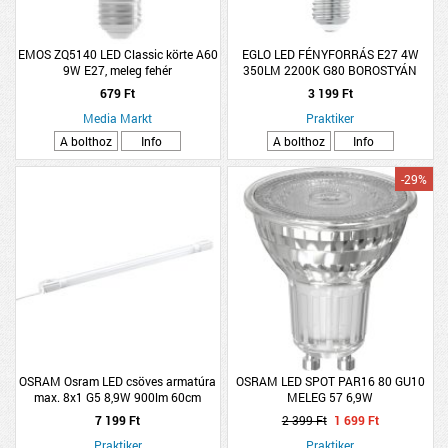
EMOS ZQ5140 LED Classic körte A60
EGLO LED FÉNYFORRÁS E27 4W
9W E27, meleg fehér
350LM 2200K G80 BOROSTYÁN
679 Ft
3 199 Ft
Media Markt
Praktiker
A bolthoz
Info
A bolthoz
Info
-29%
OSRAM Osram LED csöves armatúra
OSRAM LED SPOT PAR16 80 GU10
max. 8x1 G5 8,9W 900lm 60cm
MELEG 57 6,9W
7 199 Ft
2 399 Ft
1 699 Ft
Praktiker
Praktiker