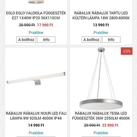
EGLO EGLO VALDIOLA FÜGGESZTÉK
RÁBALUX RÁBALUX TARTU LED
E27 1X40W IP20 36X110CM
KÜLTÉRI LÁMPA 18W 2800-6000K
HOMOK-CSISZOLT RÉZ
IP44 MOZGÁSÉREZÉKELŐS
25 990 Ft
17 990 Ft
13 990 Ft
4X17,5X17,5CM MATT FEHÉR
Praktiker
SZÖGLETES
Praktiker
A bolthoz
Info
A bolthoz
Info
-23%
RÁBALUX RÁBALUX NOUR LED FALI
RÁBALUX RÁBALUX TESIA LED
LÁMPA 9W 920LM 4000K IP44
FÜGGESZTÉK 36W 2550LM 4000K
50CM KRÓM
IP20 40X120CM EZÜST
14 990 Ft
29 990 Ft
22 990 Ft
Praktiker
Praktiker