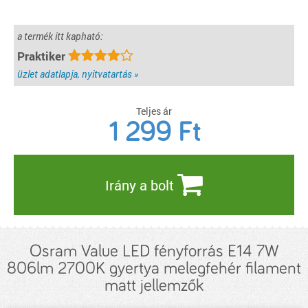
a termék itt kapható:
Praktiker
üzlet adatlapja, nyitvatartás »
Teljes ár
1 299
Ft
Irány a bolt
Osram Value LED fényforrás E14 7W
806lm 2700K gyertya melegfehér filament
matt jellemzők