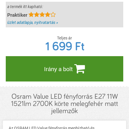
a termék itt kapható:
Praktiker
üzlet adatlapja, nyitvatartás »
Teljes ár
1 699
Ft
Irány a bolt
Osram Value LED fényforrás E27 11W
1521lm 2700K körte melegfehér matt
jellemzők
Az OSRAM LED Value fényforrás megbízható és