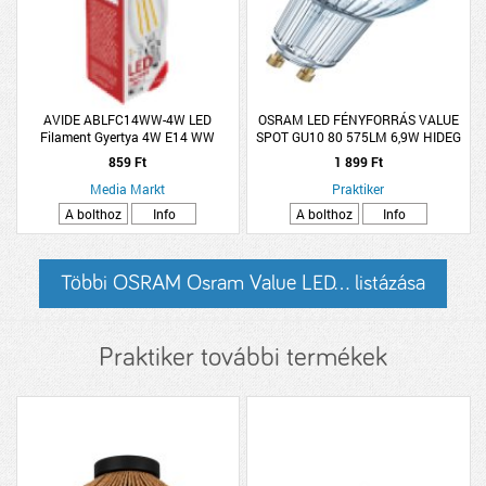
AVIDE ABLFC14WW-4W LED
OSRAM LED FÉNYFORRÁS VALUE
Filament Gyertya 4W E14 WW
SPOT GU10 80 575LM 6,9W HIDEG
60° ÜVEG
859 Ft
1 899 Ft
Media Markt
Praktiker
A bolthoz
Info
A bolthoz
Info
Többi OSRAM Osram Value LED... listázása
Praktiker további termékek