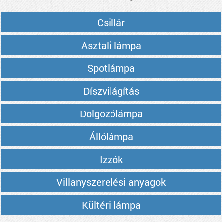
Csillár
Asztali lámpa
Spotlámpa
Díszvilágítás
Dolgozólámpa
Állólámpa
Izzók
Villanyszerelési anyagok
Kültéri lámpa