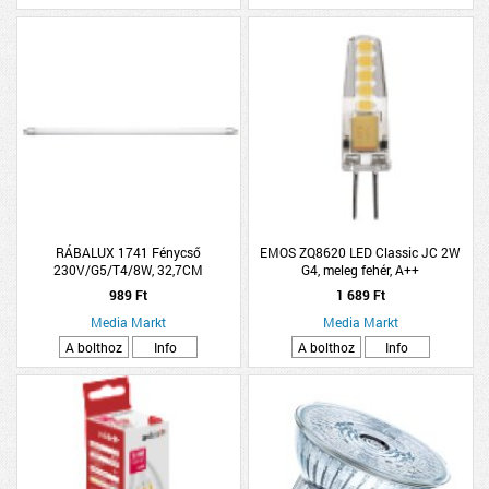
RÁBALUX 1741 Fénycső
EMOS ZQ8620 LED Classic JC 2W
230V/G5/T4/8W, 32,7CM
G4, meleg fehér, A++
989 Ft
1 689 Ft
Media Markt
Media Markt
A bolthoz
Info
A bolthoz
Info