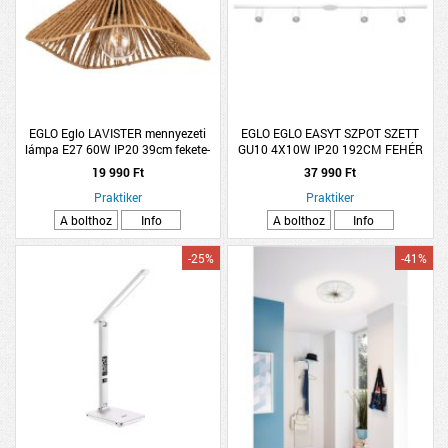
EGLO Eglo LAVISTER mennyezeti
EGLO EGLO EASYT SZPOT SZETT
lámpa E27 60W IP20 39cm fekete-
GU10 4X10W IP20 192CM FEHÉR
natúr
19 990 Ft
37 990 Ft
Praktiker
Praktiker
A bolthoz
Info
A bolthoz
Info
-25%
-41%