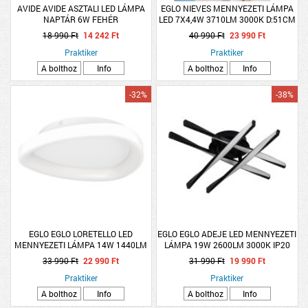
AVIDE AVIDE ASZTALI LED LÁMPA
EGLO NIEVES MENNYEZETI LÁMPA
NAPTÁR 6W FEHÉR
LED 7X4,4W 3710LM 3000K D:51CM
FEHÉR
18 990 Ft
14 242 Ft
40 990 Ft
23 990 Ft
Praktiker
Praktiker
A bolthoz
Info
A bolthoz
Info
-32%
-38%
EGLO EGLO LORETELLO LED
EGLO EGLO ADEJE LED MENNYEZETI
MENNYEZETI LÁMPA 14W 1440LM
LÁMPA 19W 2600LM 3000K IP20
2700K-6500K IP20 36CM FEHÉR
43,5X43,5CM FEKETE-FEHÉR
33 990 Ft
22 990 Ft
31 990 Ft
19 990 Ft
Praktiker
Praktiker
A bolthoz
Info
A bolthoz
Info