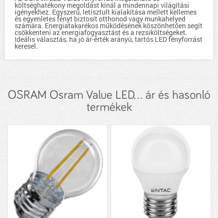
költséghatékony megoldást kínál a mindennapi világítási
igényekhez. Egyszerű, letisztult kialakítása mellett kellemes
és egyenletes fényt biztosít otthonod vagy munkahelyed
számára. Energiatakarékos működésének köszönhetően segít
csökkenteni az energiafogyasztást és a rezsiköltségeket.
Ideális választás, ha jó ár-érték arányú, tartós LED fényforrást
keresel.
OSRAM Osram Value LED... ár és hasonló
termékek