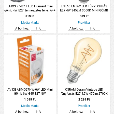
EMOS Z74241 LED Filament mini
ENTAC ENTAC LED FÉNYFORRÁS
gömb 4W E27, természetes fehér, A++
E27 4W 345LM 3000K MINI GÖMB
WW
819 Ft
689 Ft
Media Markt
Praktiker
A bolthoz
Info
A bolthoz
Info
AVIDE ABMG27NW-6W LED Mini
OSRAM Osram Vintage LED
Gömb 6W G45 E27 NW
fényforrás E27 4,9W 470lm 2700K
kisgömb melegfehér dimmelhető
1 099 Ft
2 299 Ft
arany
Media Markt
Praktiker
A bolthoz
Info
A bolthoz
Info