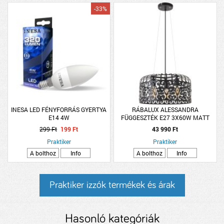
-33%
INESA LED FÉNYFORRÁS GYERTYA
RÁBALUX ALESSANDRA
E14 4W
FÜGGESZTÉK E27 3X60W MATT
FEKETE
299 Ft
199 Ft
43 990 Ft
Praktiker
Praktiker
A bolthoz
Info
A bolthoz
Info
Praktiker izzók termékek és árak
Hasonló kategóriák