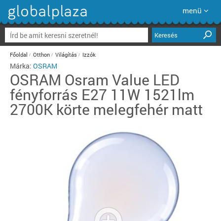
menü
Keresés
Főoldal
Otthon
Világítás
Izzók
Márka:
OSRAM
OSRAM
Osram Value LED
fényforrás E27 11W 1521lm
2700K körte melegfehér matt