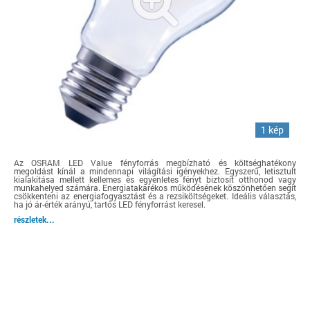
1 kép
Az OSRAM LED Value fényforrás megbízható és költséghatékony
megoldást kínál a mindennapi világítási igényekhez. Egyszerű, letisztult
kialakítása mellett kellemes és egyenletes fényt biztosít otthonod vagy
munkahelyed számára. Energiatakarékos működésének köszönhetően segít
csökkenteni az energiafogyasztást és a rezsiköltségeket. Ideális választás,
ha jó ár-érték arányú, tartós LED fényforrást keresel.
részletek...