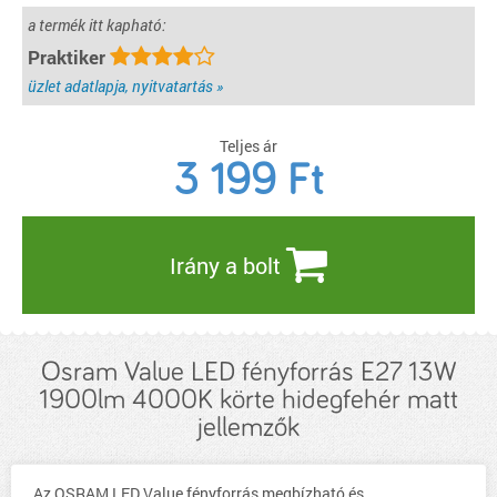
a termék itt kapható:
Praktiker
üzlet adatlapja, nyitvatartás »
Teljes ár
3 199
Ft
Irány a bolt
Osram Value LED fényforrás E27 13W
1900lm 4000K körte hidegfehér matt
jellemzők
Az OSRAM LED Value fényforrás megbízható és