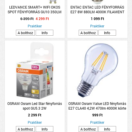
LEDVANCE SMART+ WIFI OKOS
ENTAC ENTAC LED FÉNYFORRÁS
SPOT FÉNYFORRÁS GU10 350LM
E27 8W 880LM 4000K FILAMENT
DIMMELHETŐ
A60 NW
6 399 Ft
4 299 Ft
1 099 Ft
Praktiker
Praktiker
A bolthoz
Info
A bolthoz
Info
OSRAM Osram Led Star fényforrás
OSRAM Osram Value LED fényforrás
spot GU5.3 2W
E27 CLA40 4,2W 470lm 4000K körte
hidegfehér filame
2 299 Ft
999 Ft
Praktiker
Praktiker
A bolthoz
Info
A bolthoz
Info