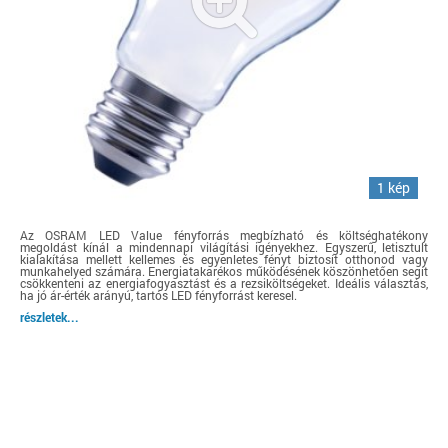
1 kép
Az OSRAM LED Value fényforrás megbízható és költséghatékony
megoldást kínál a mindennapi világítási igényekhez. Egyszerű, letisztult
kialakítása mellett kellemes és egyenletes fényt biztosít otthonod vagy
munkahelyed számára. Energiatakarékos működésének köszönhetően segít
csökkenteni az energiafogyasztást és a rezsiköltségeket. Ideális választás,
ha jó ár-érték arányú, tartós LED fényforrást keresel.
részletek...