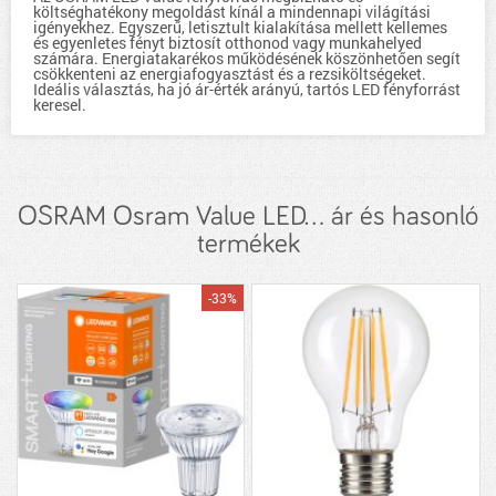
költséghatékony megoldást kínál a mindennapi világítási
igényekhez. Egyszerű, letisztult kialakítása mellett kellemes
és egyenletes fényt biztosít otthonod vagy munkahelyed
számára. Energiatakarékos működésének köszönhetően segít
csökkenteni az energiafogyasztást és a rezsiköltségeket.
Ideális választás, ha jó ár-érték arányú, tartós LED fényforrást
keresel.
OSRAM Osram Value LED... ár és hasonló
termékek
-33%