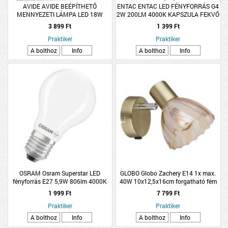
AVIDE AVIDE BEÉPÍTHETŐ
ENTAC ENTAC LED FÉNYFORRÁS G4
MENNYEZETI LÁMPA LED 18W
2W 200LM 4000K KAPSZULA FEKVŐ
1900LM 4000K NW NÉGYZETES
NW
3 899 Ft
1 399 Ft
MŰANYAG
Praktiker
Praktiker
A bolthoz
Info
A bolthoz
Info
OSRAM Osram Superstar LED
GLOBO Globo Zachery E14 1x max.
fényforrás E27 5,9W 806lm 4000K
40W 10x12,5x16cm forgatható fém
hidegfehér dimmelhető, opál üveg
sárgaréz matt spotlámpa
1 999 Ft
7 799 Ft
Praktiker
Praktiker
A bolthoz
Info
A bolthoz
Info