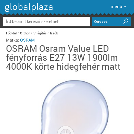
menü
Keresés
Főoldal
Otthon
Világítás
Izzók
Márka:
OSRAM
OSRAM
Osram Value LED
fényforrás E27 13W 1900lm
4000K körte hidegfehér matt