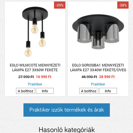
-39%
-38%
EGLO WILMCOTE MENNYEZETI
EGLO GOROSIBA1 MENNYEZETI
LÁMPA E27 3X60W FEKETE
LÁMPA E27 3X40W FEKETE/ÜVEG
27 990 Ft
16 990 Ft
46 990 Ft
28 990 Ft
Praktiker
Praktiker
A bolthoz
Info
A bolthoz
Info
Praktiker izzók termékek és árak
Hasonló kategóriák