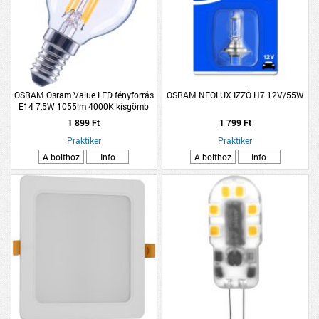
OSRAM Osram Value LED fényforrás
OSRAM NEOLUX IZZÓ H7 12V/55W
E14 7,5W 1055lm 4000K kisgömb
hidegfehér filament átlátszó
1 899 Ft
1 799 Ft
Praktiker
Praktiker
A bolthoz
Info
A bolthoz
Info