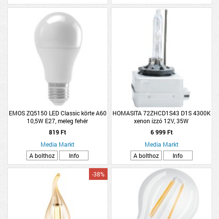
EMOS ZQ5150 LED Classic körte A60
HOMASITA 72ZHCD1S43 D1S 4300K
10,5W E27, meleg fehér
xenon izzó 12V, 35W
819 Ft
6 999 Ft
Media Markt
Media Markt
A bolthoz
Info
A bolthoz
Info
-38%