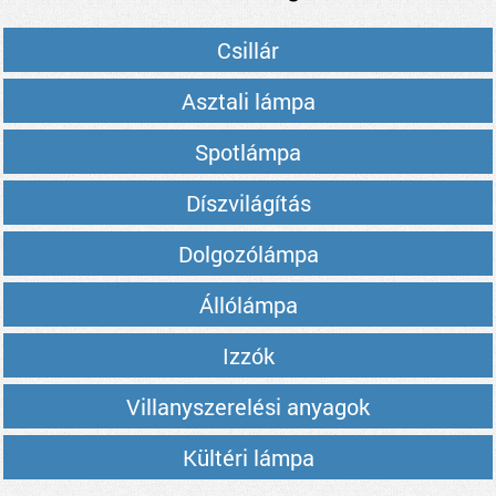
Csillár
Asztali lámpa
Spotlámpa
Díszvilágítás
Dolgozólámpa
Állólámpa
Izzók
Villanyszerelési anyagok
Kültéri lámpa