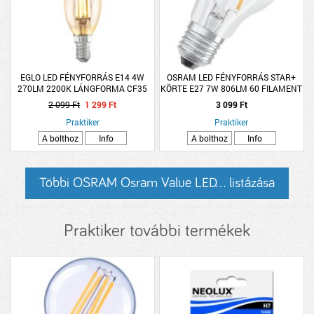
EGLO LED FÉNYFORRÁS E14 4W
OSRAM LED FÉNYFORRÁS STAR+
270LM 2200K LÁNGFORMA CF35
KÖRTE E27 7W 806LM 60 FILAMENT
BOROSTYÁN
ÜVEG GLOWDIM
2 099 Ft
1 299 Ft
3 099 Ft
Praktiker
Praktiker
A bolthoz
Info
A bolthoz
Info
Többi OSRAM Osram Value LED... listázása
Praktiker további termékek