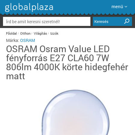
menü
Keresés
Főoldal
Otthon
Világítás
Izzók
Márka:
OSRAM
OSRAM
Osram Value LED
fényforrás E27 CLA60 7W
806lm 4000K körte hidegfehér
matt