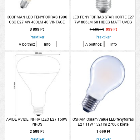
KOOPMAN LED FÉNYFORRÁS 1906
LED FÉNYFORRÁS STAR KÖRTE E27
CSŐ E27 4W 400LM 40 VINTAGE
7W 806LM 60 HIDEG MATT ÜVEG
MÉLYMELEG
15000H
3 899 Ft
1 699 Ft
999 Ft
Praktiker
Praktiker
A bolthoz
Info
A bolthoz
Info
AVIDE AVIDE INFRA IZZÓ E27 150W
OSRAM Osram Value LED fényforrás
PIROS
E27 11W 1521lm 2700K körte
melegfehér matt
2 599 Ft
1 699 Ft
Praktiker
Praktiker