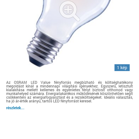
1 kép
Az OSRAM LED Value fényforrás megbízható és költséghatékony
megoldást kínál a mindennapi világítási igényekhez. Egyszerű, letisztult
kialakítása mellett kellemes és egyenletes fényt biztosít otthonod vagy
munkahelyed számára. Energiatakarékos működésének köszönhetően segít
csökkenteni az energiafogyasztást és a rezsiköltségeket. Ideális választás,
ha jó ár-érték arányú, tartós LED fényforrást keresel.
részletek...