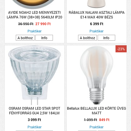
AVIDE NOAH2 LED MENNYEZETI
RÁBALUX NALANI ASZTALI LÁMPA
LÁMPA 76W (38+38) 5640LM IP20
E14 MAX 40W BÉZS
RF TÁVIRÁNYÍTÓVAL 50CM
36 990 Ft
27 990 Ft
6 399 Ft
Praktiker
Praktiker
A bolthoz
Info
A bolthoz
Info
-23%
OSRAM OSRAM LED STAR SPOT
Bellalux BELLALUX LED KÖRTE ÜVEG
FÉNYFORRÁS GU4 2,5W 184LM
MATT
2700K MELEG FEHÉR
3 099 Ft
1 099 Ft
849 Ft
Praktiker
Praktiker