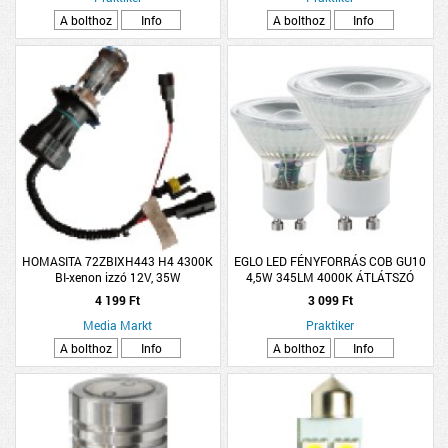
A bolthoz
Info
A bolthoz
Info
HOMASITA 72ZBIXH443 H4 4300K
EGLO LED FÉNYFORRÁS COB GU10
BI-xenon izzó 12V, 35W
4,5W 345LM 4000K ÁTLÁTSZÓ
4 199 Ft
3 099 Ft
Media Markt
Praktiker
A bolthoz
Info
A bolthoz
Info