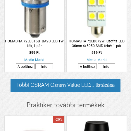
HOMASITA 72LB016B BA9S LED 1W
HOMASITA 72LB072W Szofita LED
kék, 1 pár
36mm 4x5050 SMD fehér, 1 pár
899 Ft
519 Ft
Media Markt
Media Markt
A bolthoz
Info
A bolthoz
Info
Többi OSRAM Osram Value LED... listázása
Praktiker további termékek
-29%