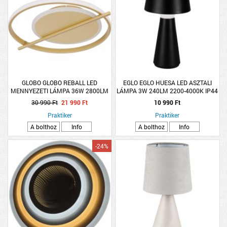
GLOBO GLOBO REBALL LED
EGLO EGLO HUESA LED ASZTALI
MENNYEZETI LÁMPA 36W 2800LM
LÁMPA 3W 240LM 2200-4000K IP44
3000K IP20 KÖR 40X36CM ARANY
ÉRINTŐKAPCSOLÓS FEKETE
30 990 Ft
21 990 Ft
10 990 Ft
SZÍN
Praktiker
Praktiker
A bolthoz
Info
A bolthoz
Info
-24%