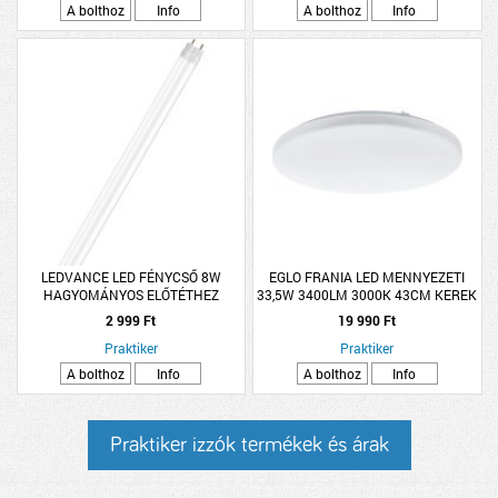
A bolthoz
Info
A bolthoz
Info
LEDVANCE LED FÉNYCSŐ 8W
EGLO FRANIA LED MENNYEZETI
HAGYOMÁNYOS ELŐTÉTHEZ
33,5W 3400LM 3000K 43CM KEREK
2 999 Ft
19 990 Ft
Praktiker
Praktiker
A bolthoz
Info
A bolthoz
Info
Praktiker izzók termékek és árak