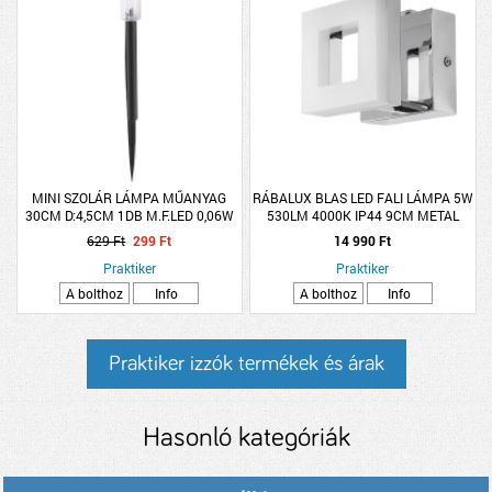
MINI SZOLÁR LÁMPA MŰANYAG
RÁBALUX BLAS LED FALI LÁMPA 5W
30CM D:4,5CM 1DB M.F.LED 0,06W
530LM 4000K IP44 9CM METAL
KRÓM
629 Ft
299 Ft
14 990 Ft
Praktiker
Praktiker
A bolthoz
Info
A bolthoz
Info
Praktiker izzók termékek és árak
Hasonló kategóriák