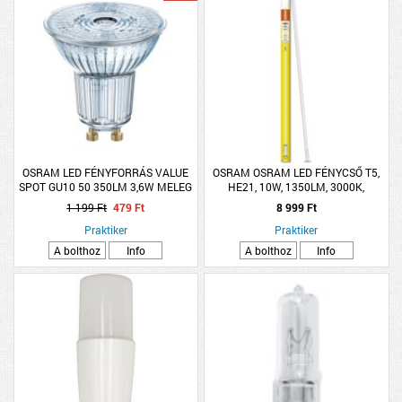
OSRAM LED FÉNYFORRÁS VALUE
OSRAM OSRAM LED FÉNYCSŐ T5,
SPOT GU10 50 350LM 3,6W MELEG
HE21, 10W, 1350LM, 3000K,
36° ÜVEG 10000H
MELEGFEHÉR, 84,9CM
1 199 Ft
479 Ft
8 999 Ft
Praktiker
Praktiker
A bolthoz
Info
A bolthoz
Info