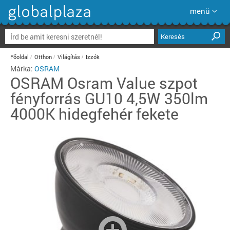
menü
Keresés
Főoldal
Otthon
Világítás
Izzók
Márka:
OSRAM
OSRAM
Osram Value szpot
fényforrás GU10 4,5W 350lm
4000K hidegfehér fekete