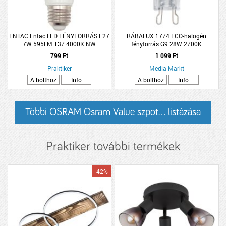
ENTAC Entac LED FÉNYFORRÁS E27
RÁBALUX 1774 ECO-halogén
7W 595LM T37 4000K NW
fényforrás G9 28W 2700K
799 Ft
1 099 Ft
Praktiker
Media Markt
A bolthoz
Info
A bolthoz
Info
Többi OSRAM Osram Value szpot... listázása
Praktiker további termékek
-42%