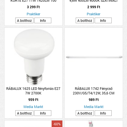
KÖRTE E27 11W 1420LM 100
4,6W 400LM 4000K SZATINÁLT
MELEG MATT ÜVEG 15000H
3 299 Ft
2 999 Ft
Praktiker
Praktiker
A bolthoz
Info
A bolthoz
Info
RÁBALUX 1625 LED fényforrás E27
RÁBALUX 1742 Fénycső
7W 2700K
230V/G5/T4/12W, 35,6 CM
959 Ft
989 Ft
Media Markt
Media Markt
A bolthoz
Info
A bolthoz
Info
-60%