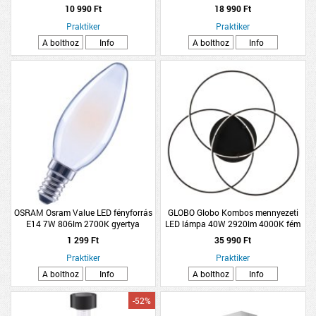
21,6X21,6CM FEHÉR
2XE14 40W
10 990 Ft
18 990 Ft
Praktiker
Praktiker
A bolthoz
Info
A bolthoz
Info
OSRAM Osram Value LED fényforrás
GLOBO Globo Kombos mennyezeti
E14 7W 806lm 2700K gyertya
LED lámpa 40W 2920lm 4000K fém
melegfehér filament matt
fekete
1 299 Ft
35 990 Ft
Praktiker
Praktiker
A bolthoz
Info
A bolthoz
Info
-52%