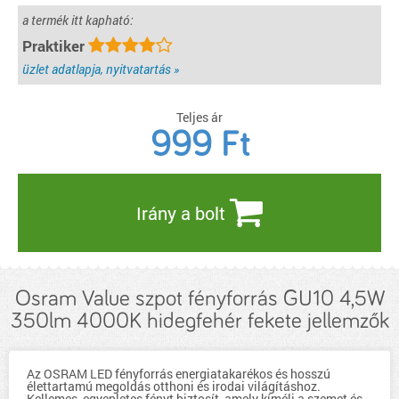
a termék itt kapható:
Praktiker
üzlet adatlapja, nyitvatartás »
Teljes ár
999
Ft
Irány a bolt
Osram Value szpot fényforrás GU10 4,5W
350lm 4000K hidegfehér fekete jellemzők
Az OSRAM LED fényforrás energiatakarékos és hosszú
élettartamú megoldás otthoni és irodai világításhoz.
Kellemes, egyenletes fényt biztosít, amely kíméli a szemet és