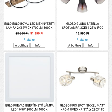
EGLO EGLO BOYAL LED MENNYEZETI
GLOBO GLOBO SATELLA
LÁMPA 2X12W 2X1700LM 3000K
SPOTLÁMPA 3XE14 25W IP20
IP20 78X40CM RUSZTIKUS FA
36,5X16,5CM MATT FEKETE,
88 990 Ft
51 990 Ft
12 990 Ft
FÜSTSZÍNŰ ÜVEGBÚRA
Praktiker
Praktiker
A bolthoz
Info
A bolthoz
Info
EGLO FUEVA5 BEÉPÍTHETŐ LÁMPA
GLOBO KRIS SPOT NIKKEL MATT
LED 16,5W 2000LM 4000K
KRÓM ÜVEG KRISTÁLY 280X180