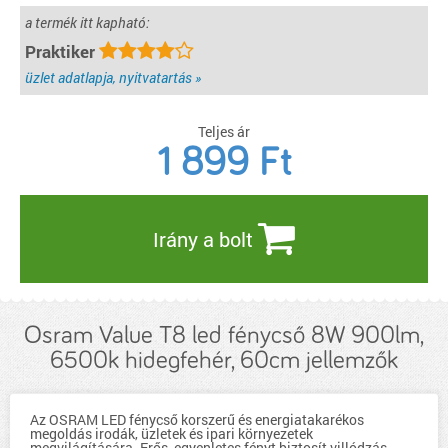
a termék itt kapható:
Praktiker
üzlet adatlapja, nyitvatartás »
Teljes ár
1 899
Ft
Irány a bolt
Osram Value T8 led fénycső 8W 900lm,
6500k hidegfehér, 60cm jellemzők
Az OSRAM LED fénycső korszerű és energiatakarékos
megoldás irodák, üzletek és ipari környezetek
megvilágítására. Erős, egyenletes fényt biztosít villódzás