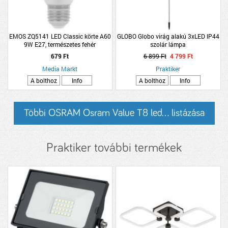
EMOS ZQ5141 LED Classic körte A60
GLOBO Globo virág alakú 3xLED IP44
9W E27, természetes fehér
szolár lámpa
679 Ft
6 899 Ft
4 799 Ft
Media Markt
Praktiker
A bolthoz
Info
A bolthoz
Info
Többi OSRAM Osram Value T8 led... listázása
Praktiker további termékek