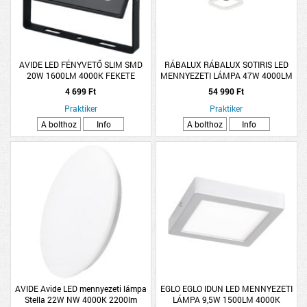
AVIDE LED FÉNYVETŐ SLIM SMD
RÁBALUX RÁBALUX SOTIRIS LED
20W 1600LM 4000K FEKETE
MENNYEZETI LÁMPA 47W 4000LM
GYORSCSATLAKOZÓVAL
3000-6000K IP20 54CM MATT
4 699 Ft
54 990 Ft
FEKETE
Praktiker
Praktiker
A bolthoz
Info
A bolthoz
Info
AVIDE Avide LED mennyezeti lámpa
EGLO EGLO IDUN LED MENNYEZETI
Stella 22W NW 4000K 2200lm
LÁMPA 9,5W 1500LM 4000K