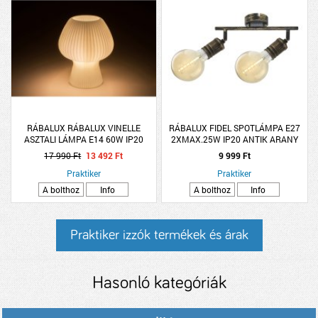
RÁBALUX RÁBALUX VINELLE
RÁBALUX FIDEL SPOTLÁMPA E27
ASZTALI LÁMPA E14 60W IP20
2XMAX.25W IP20 ANTIK ARANY
18,5X14,5CM FEHÉR
17 990 Ft
13 492 Ft
9 999 Ft
Praktiker
Praktiker
A bolthoz
Info
A bolthoz
Info
Praktiker izzók termékek és árak
Hasonló kategóriák