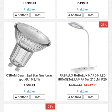
38x11cm csillag effekt
17X17CM EZÜST
10 990 Ft
7 499 Ft
Praktiker
Praktiker
A bolthoz
Info
A bolthoz
Info
-25%
OSRAM Osram Led Star fényforrás
RÁBALUX RÁBALUX HARDIN LED
spot GU10 2,4W
ÍRÓASZTAL LÁMPA 5W 210LM IP20
2700-6000K VEZETÉK NÉLKÜLI
1 599 Ft
18 990 Ft
14 242 Ft
TÖLTŐVEL 29CM FEHÉR
Praktiker
Praktiker
A bolthoz
Info
A bolthoz
Info
-25%