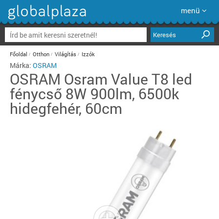
menü
Keresés
Főoldal
Otthon
Világítás
Izzók
Márka:
OSRAM
OSRAM
Osram Value T8 led
fénycső 8W 900lm, 6500k
hidegfehér, 60cm