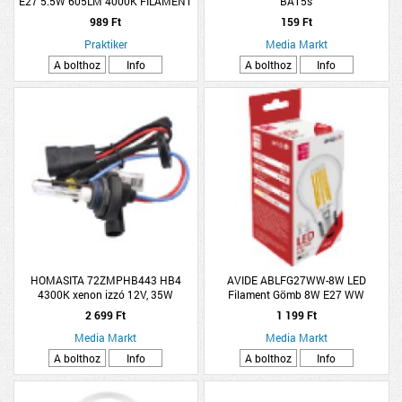
E27 5.5W 605LM 4000K FILAMENT
BA15s
G45 GÖMB NW
989 Ft
159 Ft
Praktiker
Media Markt
A bolthoz
Info
A bolthoz
Info
HOMASITA 72ZMPHB443 HB4
AVIDE ABLFG27WW-8W LED
4300K xenon izzó 12V, 35W
Filament Gömb 8W E27 WW
2 699 Ft
1 199 Ft
Media Markt
Media Markt
A bolthoz
Info
A bolthoz
Info