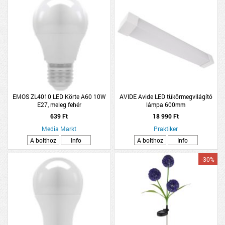
EMOS ZL4010 LED Körte A60 10W
AVIDE Avide LED tükörmegvilágító
E27, meleg fehér
lámpa 600mm
639 Ft
18 990 Ft
Media Markt
Praktiker
A bolthoz
Info
A bolthoz
Info
-30%