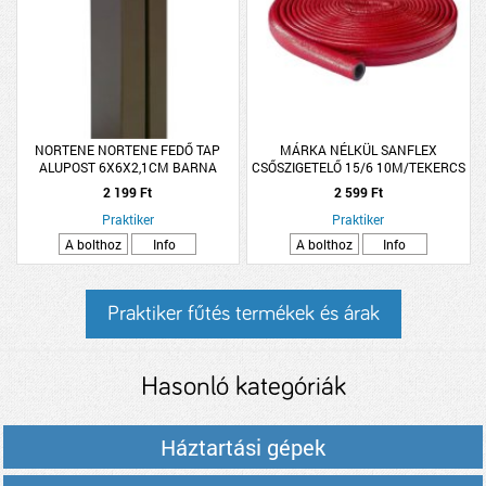
NORTENE NORTENE FEDŐ TAP
MÁRKA NÉLKÜL SANFLEX
ALUPOST 6X6X2,1CM BARNA
CSŐSZIGETELŐ 15/6 10M/TEKERCS
PIROS
2 199 Ft
2 599 Ft
Praktiker
Praktiker
A bolthoz
Info
A bolthoz
Info
Praktiker fűtés termékek és árak
Hasonló kategóriák
Háztartási gépek