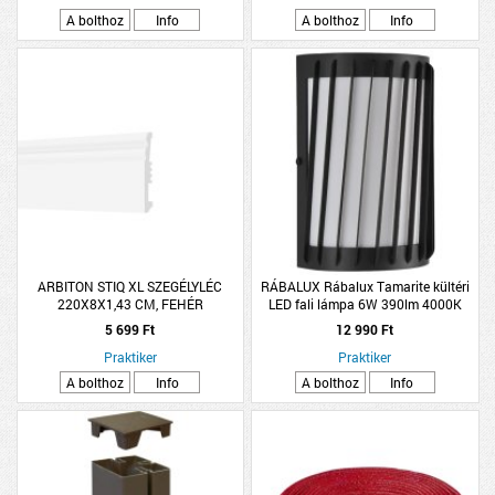
A bolthoz
Info
A bolthoz
Info
ARBITON STIQ XL SZEGÉLYLÉC
RÁBALUX Rábalux Tamarite kültéri
220X8X1,43 CM, FEHÉR
LED fali lámpa 6W 390lm 4000K
L11,5cm H18cm antracit
5 699 Ft
12 990 Ft
Praktiker
Praktiker
A bolthoz
Info
A bolthoz
Info