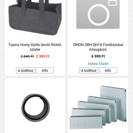
Topico Homy tűzifa tároló filcből,
ORION OBH-QH18 Fürdőszobai
szürke
hősugárzó
2 840 Ft
2 300 Ft
6 999 Ft
Media Markt
A bolthoz
Info
A bolthoz
Info