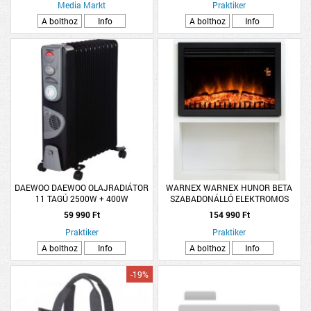
Media Markt
Praktiker
A bolthoz
Info
A bolthoz
Info
DAEWOO DAEWOO OLAJRADIÁTOR
WARNEX WARNEX HUNOR BETA
11 TAGÚ 2500W + 400W
SZABADONÁLLÓ ELEKTROMOS
LÁTVÁNYKANDALLÓ 2000W FEHÉR
59 990 Ft
154 990 Ft
Praktiker
Praktiker
A bolthoz
Info
A bolthoz
Info
-19%