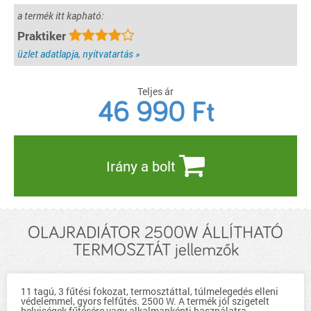
a termék itt kapható:
Praktiker
üzlet adatlapja, nyitvatartás »
Teljes ár
46 990
Ft
Irány a bolt
OLAJRADIÁTOR 2500W ÁLLÍTHATÓ
TERMOSZTÁT jellemzők
11 tagú, 3 fűtési fokozat, termosztáttal, túlmelegedés elleni
védelemmel, gyors felfűtés. 2500 W. A termék jól szigetelt
helyiségek fűtésére vagy alkalmankénti használatra