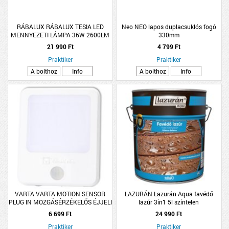
RÁBALUX RÁBALUX TESIA LED
Neo NEO lapos duplacsuklós fogó
MENNYEZETI LÁMPA 36W 2600LM
330mm
3000K IP20 40CM MATT FEKETE
21 990 Ft
4 799 Ft
Praktiker
Praktiker
A bolthoz
Info
A bolthoz
Info
VARTA VARTA MOTION SENSOR
LAZURÁN Lazurán Aqua favédő
PLUG IN MOZGÁSÉRZÉKELŐS ÉJJELI
lazúr 3in1 5l színtelen
LÁMPA HÁLÓZATI
6 699 Ft
24 990 Ft
CSATLAKOZÁSSAL 9,2X7,5CM
Praktiker
FEHÉR
Praktiker