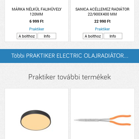
MÁRKA NÉLKÜL FALIHÜVELY
SANICA ACÉLLEMEZ RADIÁTOR
120MM
22/900X400 MM
6 999 Ft
22 990 Ft
Praktiker
Praktiker
A bolthoz
Info
A bolthoz
Info
Többi PRAKTIKER ELECTRIC OLAJRADIÁTOR...
listázása
Praktiker további termékek