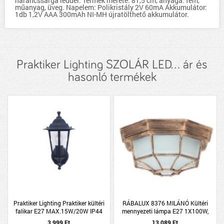
narancssárga leddel. Termék mérete: 81,5 cm, anyaga: fém,
műanyag, üveg. Napelem: Polikristály 2V 60mA Akkumulátor:
1db 1,2V AAA 300mAh NI-MH újratölthető akkumulátor.
Praktiker Lighting SZOLÁR LED... ár és
hasonló termékek
Praktiker Lighting Praktiker kültéri
RÁBALUX 8376 MILÁNÓ Kültéri
falikar E27 MAX.15W/20W IP44
mennyezeti lámpa E27 1X100W,
felfelé álló 22x17x32,5cm fekete
antik arany, IP43
3 999 Ft
13 089 Ft