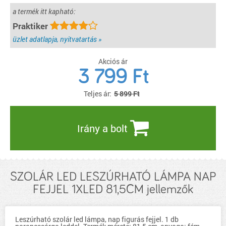
a termék itt kapható:
Praktiker
üzlet adatlapja, nyitvatartás »
Akciós ár
3 799
Ft
Teljes ár:
5 899 Ft
Irány a bolt
SZOLÁR LED LESZÚRHATÓ LÁMPA NAP
FEJJEL 1XLED 81,5CM jellemzők
Leszúrható szolár led lámpa, nap figurás fejjel. 1 db