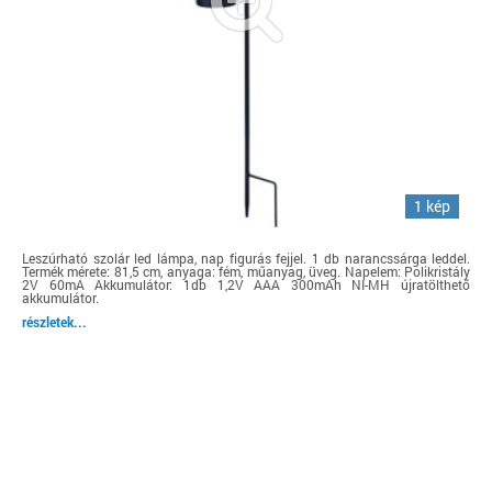
1 kép
Leszúrható szolár led lámpa, nap figurás fejjel. 1 db narancssárga leddel.
Termék mérete: 81,5 cm, anyaga: fém, műanyag, üveg. Napelem: Polikristály
2V 60mA Akkumulátor: 1db 1,2V AAA 300mAh NI-MH újratölthető
akkumulátor.
részletek...