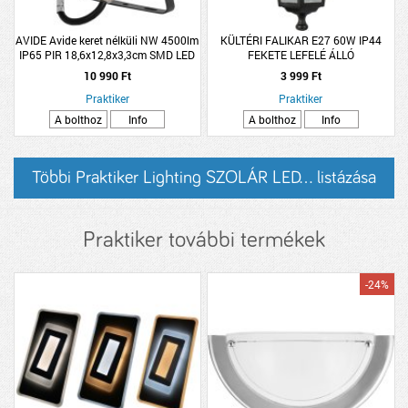
AVIDE Avide keret nélküli NW 4500lm
KÜLTÉRI FALIKAR E27 60W IP44
IP65 PIR 18,6x12,8x3,3cm SMD LED
FEKETE LEFELÉ ÁLLÓ
reflektor
22X17X32,5CM
10 990 Ft
3 999 Ft
Praktiker
Praktiker
A bolthoz
Info
A bolthoz
Info
Többi Praktiker Lighting SZOLÁR LED... listázása
Praktiker további termékek
-24%