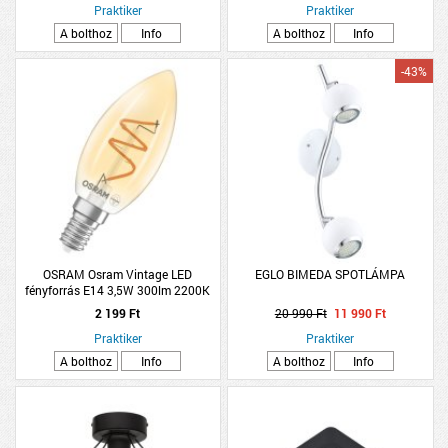
Praktiker
Praktiker
A bolthoz
Info
A bolthoz
Info
-43%
OSRAM Osram Vintage LED
EGLO BIMEDA SPOTLÁMPA
fényforrás E14 3,5W 300lm 2200K
gyertya melegfehér dimmelhető arany
2 199 Ft
20 990 Ft
11 990 Ft
Praktiker
Praktiker
A bolthoz
Info
A bolthoz
Info