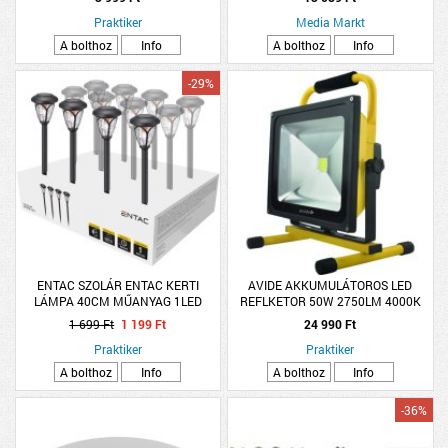
Praktiker
Media Markt
A bolthoz
Info
A bolthoz
Info
-29%
ENTAC SZOLÁR ENTAC KERTI
AVIDE AKKUMULÁTOROS LED
LÁMPA 40CM MŰANYAG 1LED
REFLKETOR 50W 2750LM 4000K
1 699 Ft
1 199 Ft
24 990 Ft
Praktiker
Praktiker
A bolthoz
Info
A bolthoz
Info
-36%