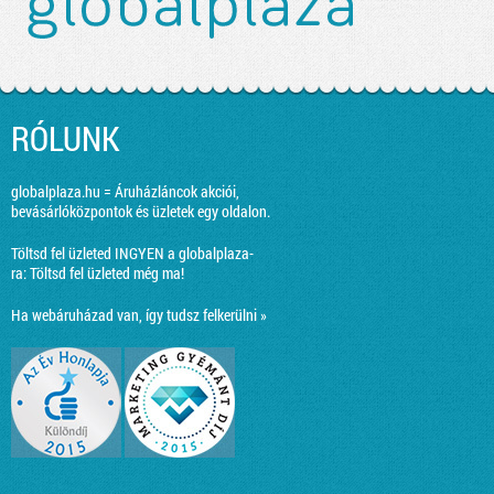
RÓLUNK
globalplaza.hu = Áruházláncok akciói,
bevásárlóközpontok és üzletek egy oldalon.
Töltsd fel üzleted INGYEN a globalplaza-
ra:
Töltsd fel üzleted még ma!
Ha webáruházad van, így tudsz felkerülni »