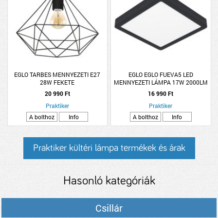
EGLO TARBES MENNYEZETI E27
EGLO EGLO FUEVA5 LED
28W FEKETE
MENNYEZETI LÁMPA 17W 2000LM
3000K IP44 21X21CM FEKETE
20 990 Ft
16 990 Ft
Praktiker
Praktiker
A bolthoz
Info
A bolthoz
Info
Praktiker kültéri lámpa termékek és árak
Hasonló kategóriák
Csillár