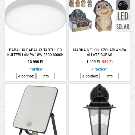
RÁBALUX RÁBALUX TARTU LED
MÁRKA NÉLKÜL SZOLÁRLÁMPA
KÜLTÉRI LÁMPA 18W 2800-6000K
ÁLLATFIGURÁS
IP44 MOZG.ÉRZ 4X17,5X17,5CM
13 990 Ft
1 499 Ft
959 Ft
MATT FEHÉR KEREK
Praktiker
Praktiker
A bolthoz
Info
A bolthoz
Info