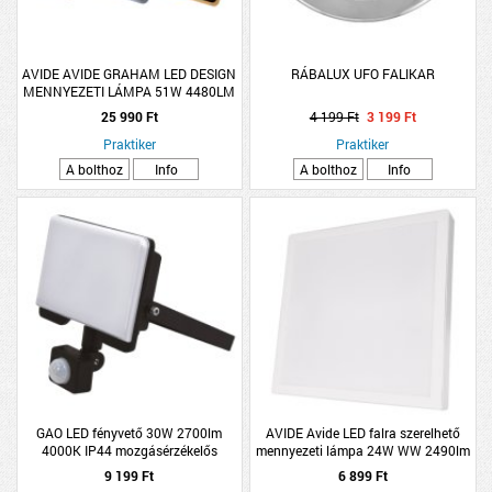
AVIDE AVIDE GRAHAM LED DESIGN
RÁBALUX UFO FALIKAR
MENNYEZETI LÁMPA 51W 4480LM
3000-6000K IP20 RF
25 990 Ft
4 199 Ft
3 199 Ft
TÁVIR.40X20CM
Praktiker
Praktiker
A bolthoz
Info
A bolthoz
Info
GAO LED fényvető 30W 2700lm
AVIDE Avide LED falra szerelhető
4000K IP44 mozgásérzékelős
mennyezeti lámpa 24W WW 2490lm
3000K IP20 30x30x3,5cm
9 199 Ft
6 899 Ft