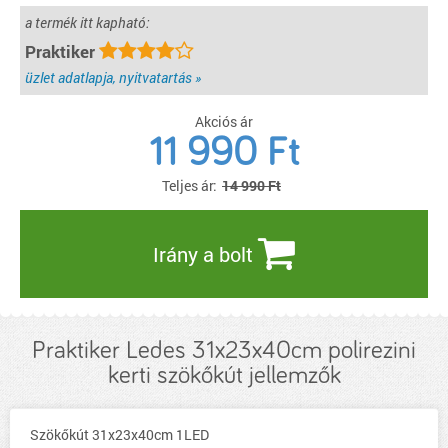
a termék itt kapható:
Praktiker
üzlet adatlapja, nyitvatartás »
Akciós ár
11 990
Ft
Teljes ár:
14 990 Ft
Irány a bolt
Praktiker Ledes 31x23x40cm polirezini
kerti szökőkút jellemzők
Szökőkút 31x23x40cm 1LED