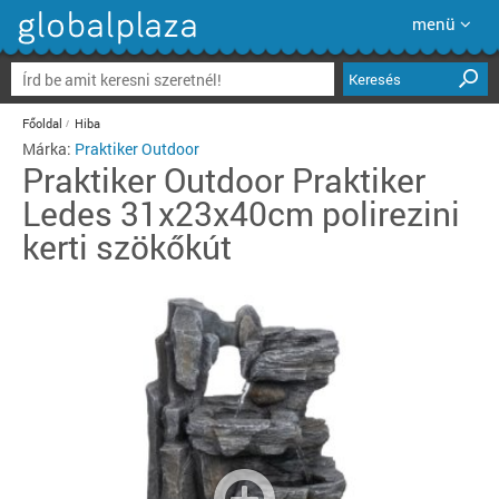
menü
Keresés
Főoldal
Hiba
Márka:
Praktiker Outdoor
Praktiker Outdoor
Praktiker
Ledes 31x23x40cm polirezini
kerti szökőkút