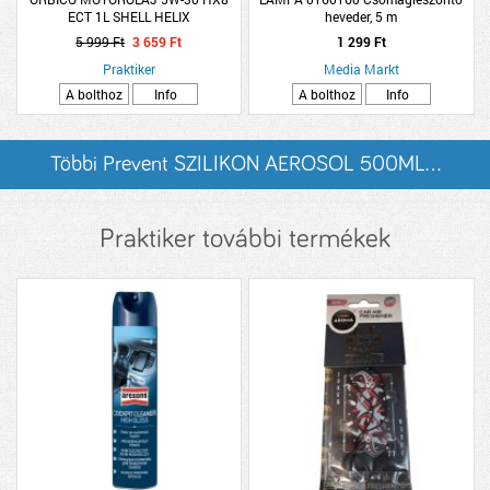
ECT 1L SHELL HELIX
heveder, 5 m
5 999 Ft
3 659 Ft
1 299 Ft
Praktiker
Media Markt
A bolthoz
Info
A bolthoz
Info
Többi Prevent SZILIKON AEROSOL 500ML...
listázása
Praktiker további termékek