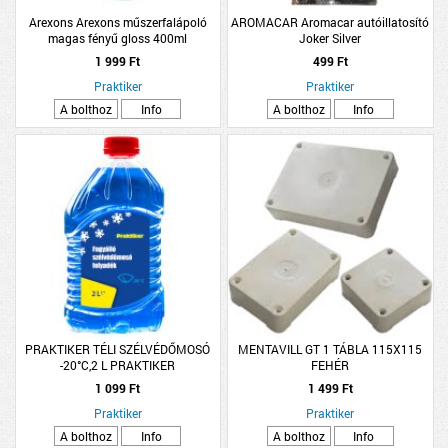
Arexons Arexons műszerfalápoló
AROMACAR Aromacar autóillatosító
magas fényű gloss 400ml
Joker Silver
1 999 Ft
499 Ft
Praktiker
Praktiker
A bolthoz
Info
A bolthoz
Info
PRAKTIKER TÉLI SZÉLVÉDŐMOSÓ
MENTAVILL GT 1 TÁBLA 115X115
-20°C,2 L PRAKTIKER
FEHÉR
1 099 Ft
1 499 Ft
Praktiker
Praktiker
A bolthoz
Info
A bolthoz
Info