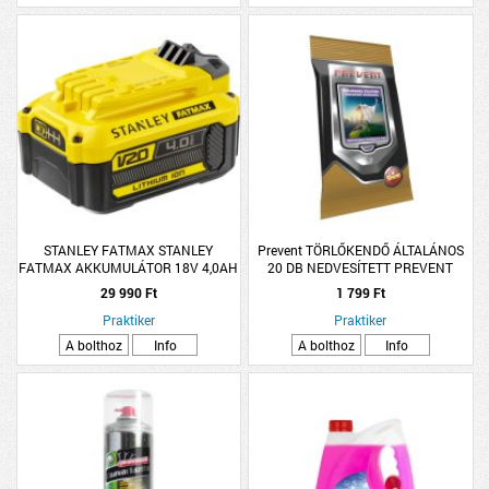
STANLEY FATMAX STANLEY
Prevent TÖRLŐKENDŐ ÁLTALÁNOS
FATMAX AKKUMULÁTOR 18V 4,0AH
20 DB NEDVESÍTETT PREVENT
LI-ION
DISPLAY
29 990 Ft
1 799 Ft
Praktiker
Praktiker
A bolthoz
Info
A bolthoz
Info