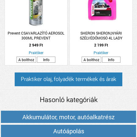
Prevent CSAVARLAZÍTÓ AEROSOL
SHERON SHERON,NYÁRI
300ML PREVENT
SZÉLVÉDŐMOSÓ 4L LADY
KIÖNTŐVEL PARFÜM ILLATTAL
2 949 Ft
2 199 Ft
Praktiker
Praktiker
A bolthoz
Info
A bolthoz
Info
Praktiker olaj, folyadék termékek és árak
Hasonló kategóriák
Akkumulátor, motor, autóalkatrész
Autóápolás