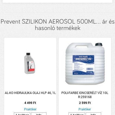
Prevent SZILIKON AEROSOL 500ML... ár és
hasonló termékek
AL-KO HIDRAULIKA OLAJ HLP 46, 1L
POLI-FARBE IONCSERÉLT VÍZ 10L
R:259168
4 499 Ft
2 599 Ft
Praktiker
Praktiker
A bolthoz
Info
A bolthoz
Info