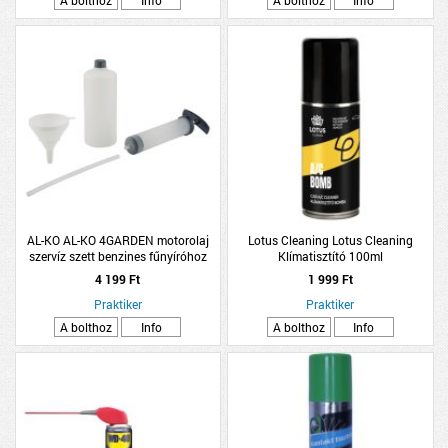
AL-KO AL-KO 4GARDEN motorolaj
Lotus Cleaning Lotus Cleaning
szervíz szett benzines fűnyíróhoz
Klímatisztító 100ml
4 199 Ft
1 999 Ft
Praktiker
Praktiker
A bolthoz
Info
A bolthoz
Info