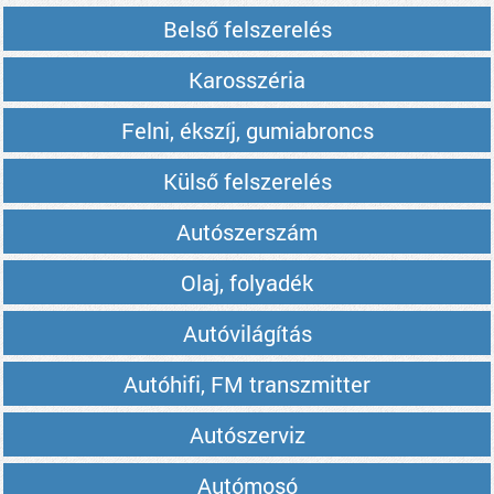
Belső felszerelés
Karosszéria
Felni, ékszíj, gumiabroncs
Külső felszerelés
Autószerszám
Olaj, folyadék
Autóvilágítás
Autóhifi, FM transzmitter
Autószerviz
Autómosó