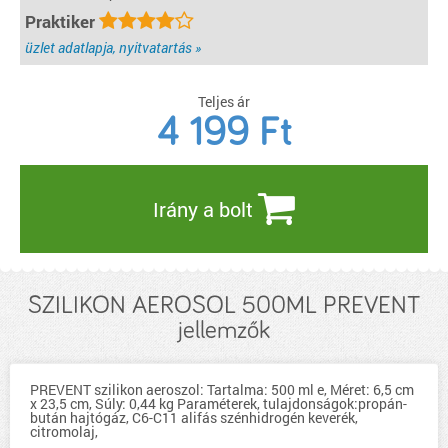
Praktiker
üzlet adatlapja, nyitvatartás »
Teljes ár
4 199
Ft
Irány a bolt
SZILIKON AEROSOL 500ML PREVENT
jellemzők
PREVENT szilikon aeroszol: Tartalma: 500 ml e, Méret: 6,5 cm
x 23,5 cm, Súly: 0,44 kg Paraméterek, tulajdonságok:propán-
bután hajtógáz, C6-C11 alifás szénhidrogén keverék,
citromolaj,