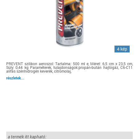
4 kép
PREVENT szilikon aeroszol: Tartalma: 500 ml e, Méret: 6,5 cm x 23,5 cm,
Súly: 0,44 kg Paraméterek, tulajdonságok:propán-bután hajtógáz, C6-C11
alifás szénhidrogén keverék, citromolaj,
részletek...
a termék itt kapható: