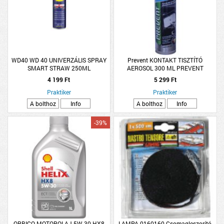
WD40 WD 40 UNIVERZÁLIS SPRAY
Prevent KONTAKT TISZTÍTÓ
SMART STRAW 250ML
AEROSOL 300 ML PREVENT
DISPLAYBE
4 199 Ft
5 299 Ft
Praktiker
Praktiker
A bolthoz
Info
A bolthoz
Info
-39%
ORBICO MOTOROLAJ 5W-30 HX8
LAMPA 0160160 Csomagleszorító