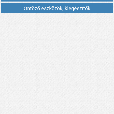
Öntöző eszközök, kiegészítők