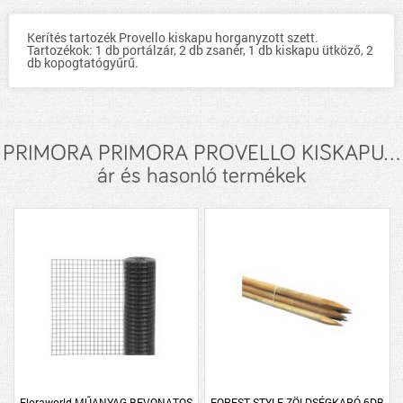
Kerítés tartozék Provello kiskapu horganyzott szett.
Tartozékok: 1 db portálzár, 2 db zsanér, 1 db kiskapu ütköző, 2
db kopogtatógyűrű.
PRIMORA PRIMORA PROVELLO KISKAPU...
ár és hasonló termékek
Floraworld MŰANYAG BEVONATOS
FOREST STYLE ZÖLDSÉGKARÓ 6DB