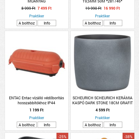
MŰANYAG
19,5MM 50M *281746*
8 999 Ft
7 499 Ft
19 990 Ft
16 990 Ft
Praktiker
Praktiker
A bolthoz
Info
A bolthoz
Info
ENTAC Entac vízálló védőborítás
SCHEURICH SCHEURICH KERÁMIA
hosszabbítókhoz IP44
KASPÓ DARK STONE 18CM GRAFIT
1 199 Ft
4 599 Ft
Praktiker
Praktiker
A bolthoz
Info
A bolthoz
Info
-25%
-38%