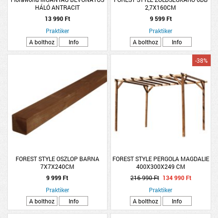
HÁLÓ ANTRACIT
2,7X160CM
13 990 Ft
9 599 Ft
Praktiker
Praktiker
A bolthoz
Info
A bolthoz
Info
-38%
FOREST STYLE OSZLOP BARNA
FOREST STYLE PERGOLA MAGDALIE
7X7X240CM
400X300X249 CM
9 999 Ft
216 990 Ft
134 990 Ft
Praktiker
Praktiker
A bolthoz
Info
A bolthoz
Info