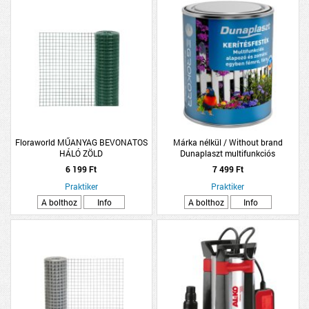
Floraworld MŰANYAG BEVONATOS
Márka nélkül / Without brand
HÁLÓ ZÖLD
Dunaplaszt multifunkciós
kerítésfesték 0,75l CK zöld
6 199 Ft
7 499 Ft
Praktiker
Praktiker
A bolthoz
Info
A bolthoz
Info