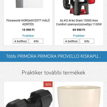
Floraworld HORGANYZOTT HÁLÓ
AL-KO Al-ko Drain 15000 Inox
KERÍTÉS
Comfort szennyvízszivattyú 1100W
30mm
10 990 Ft
69 990 Ft
Praktiker
Praktiker
A bolthoz
Info
A bolthoz
Info
Többi PRIMORA PRIMORA PROVELLO KISKAPU...
listázása
Praktiker további termékek
-60%