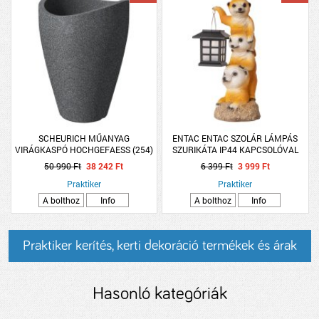
SCHEURICH MŰANYAG
ENTAC ENTAC SZOLÁR LÁMPÁS
VIRÁGKASPÓ HOCHGEFAESS (254)
SZURIKÁTA IP44 KAPCSOLÓVAL
67CM FEKETE GRÁNIT SZÍNŰ
13X12X30 BARNA
50 990 Ft
38 242 Ft
6 399 Ft
3 999 Ft
Praktiker
Praktiker
A bolthoz
Info
A bolthoz
Info
Praktiker kerítés, kerti dekoráció termékek és árak
Hasonló kategóriák