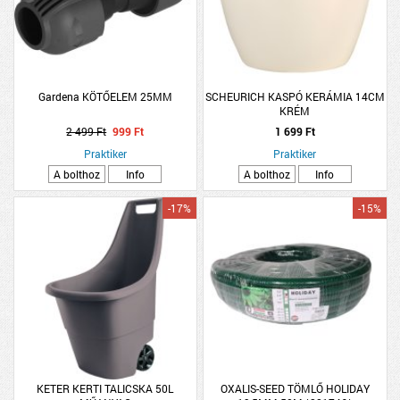
Gardena KÖTŐELEM 25MM
SCHEURICH KASPÓ KERÁMIA 14CM
KRÉM
2 499 Ft
999 Ft
1 699 Ft
Praktiker
Praktiker
A bolthoz
Info
A bolthoz
Info
-17%
-15%
KETER KERTI TALICSKA 50L
OXALIS-SEED TÖMLŐ HOLIDAY