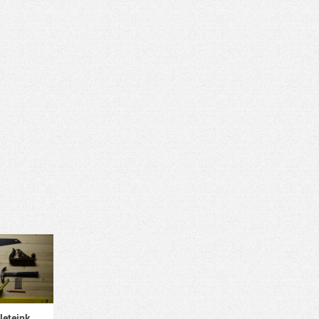
leteink