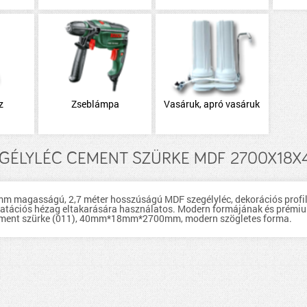
z
Zseblámpa
Vasáruk, apró vasáruk
GÉLYLÉC CEMENT SZÜRKE MDF 2700X18X40
mm magasságú, 2,7 méter hosszúságú MDF szegélyléc, dekorációs profi
 dilatációs hézag eltakarására használatos. Modern formájának és prémi
 Cement szürke (011), 40mm*18mm*2700mm, modern szögletes forma.