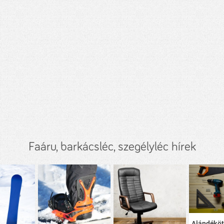
Faáru, barkácsléc, szegélyléc hírek
Ajándéköt