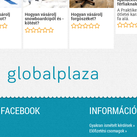
férfiakna
A Praktike
ötletei ka
árolj
Hogyan vásárolj
Hogyan vásárolj
fa alá.
ot?
snowboardcipőt és -
forgószéket?
kötést?
FACEBOOK
INFORMÁCIÓ
Gyakran ismételt kérdések »
Előfizetési csomagok »