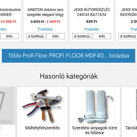
Holzindustrie
ARBITON Arbiton lars
JEWE BÚTORDÍSZLÉC
JEWE KW
NMEIER
szegőléc elegant tölgy
240CM BA714/M
NEGYEDK
TRIE TÖMÖR
250x7x2,6cm PVC
FEHÉR FES
12 990 Ft
3 899 Ft
2 499 Ft
939 Ft
2 0
TOTT LEMEZ
74X2500MM
iker
Praktiker
Praktiker
Pra
NŐSÉG
Info
A bolthoz
Info
A bolthoz
Info
A bolthoz
Többi Profi Floor PROFI FLOOR MDF40... listázása
Hasonló kategóriák
l
Műhelyfelszerelés
Szerelési anyagok vízre
Tárolá
és fűtésre