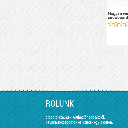
Hogyan vás
snowboard
RÓLUNK
globalplaza.hu = Áruházláncok akciói,
bevásárlóközpontok és üzletek egy oldalon.