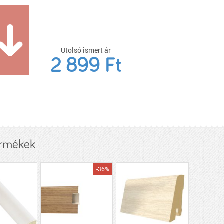
Utolsó ismert ár
2 899 Ft
ermékek
-36%