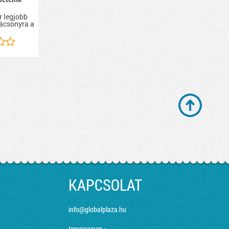
k
r legjobb
rácsonyra a
KAPCSOLAT
info@globalplaza.hu
Impresszum »