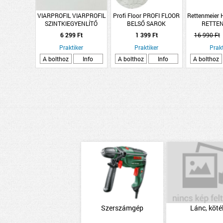
VIARPROFIL VIARPROFIL
Profi Floor PROFI FLOOR
Rettenmeier 
SZINTKIEGYENLÍTŐ
BELSŐ SAROK
RETTE
ÖNTAPADÓS ELOXÁLT
HOLDFÉNY TÖLGY (01)
HOLZINDUS
6 299 Ft
1 399 Ft
16 990 Ft
ALU PROFIL 38MMX0,9M
MDF40
FA/RAGASZ
Praktiker
EZÜST
Praktiker
BÜKK 44X
Prakt
AB-MI
A bolthoz
Info
A bolthoz
Info
A bolthoz
Szerszámgép
Lánc, köté