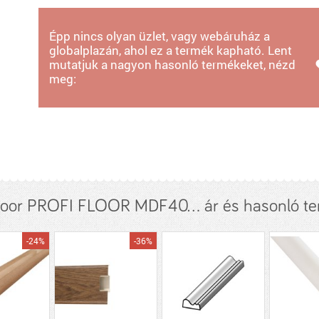
Épp nincs olyan üzlet, vagy webáruház a
globalplazán, ahol ez a termék kapható. Lent
mutatjuk a nagyon hasonló termékeket, nézd
meg:
Floor PROFI FLOOR MDF40... ár és hasonló t
-24%
-36%