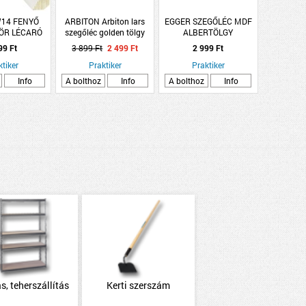
14 FENYŐ
ARBITON Arbiton lars
EGGER SZEGŐLÉC MDF
ÖR LÉCARÓ
szegőléc golden tölgy
ALBERTÖLGY
TETT 240 CM
250x7x2,6cm PVC
2400X17X60MM L245
99 Ft
3 899 Ft
2 499 Ft
2 999 Ft
ktiker
Praktiker
Praktiker
Info
A bolthoz
Info
A bolthoz
Info
s, teherszállítás
Kerti szerszám