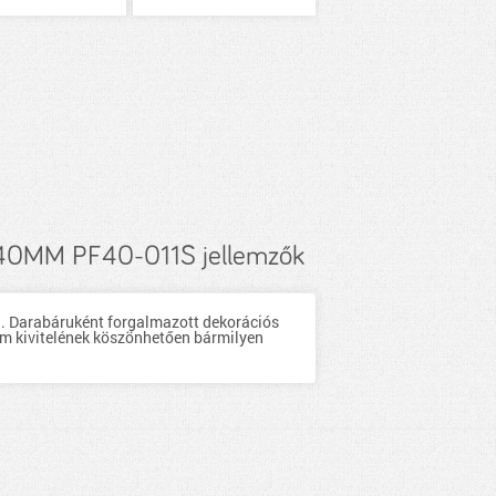
MM PF40-011S jellemzők
l. Darabáruként forgalmazott dekorációs
um kivitelének köszönhetően bármilyen