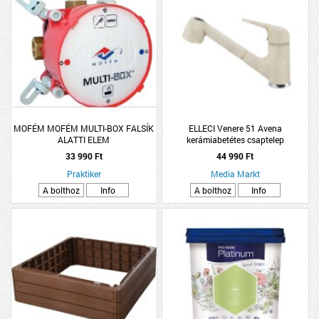
MOFÉM MOFÉM MULTI-BOX FALSÍK
ELLECI Venere 51 Avena
ALATTI ELEM
kerámiabetétes csaptelep
(MGKVEN51)
33 990 Ft
44 990 Ft
Praktiker
Media Markt
A bolthoz
Info
A bolthoz
Info