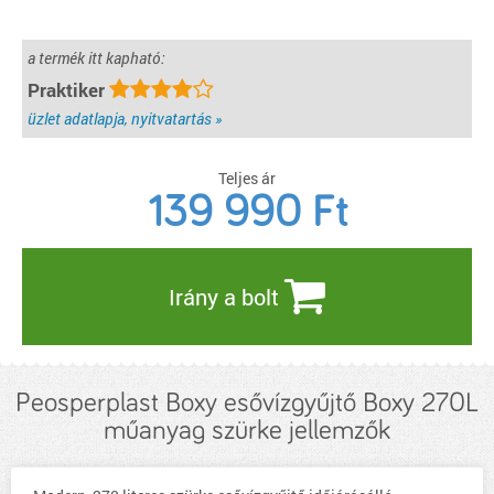
a termék itt kapható:
Praktiker
üzlet adatlapja, nyitvatartás »
Teljes ár
139 990
Ft
Irány a bolt
Peosperplast Boxy esővízgyűjtő Boxy 270L
műanyag szürke jellemzők