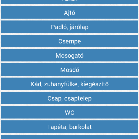
Ajtó
Padló, járólap
Csempe
Mosogató
Mosdó
Kád, zuhanyfülke, kiegészítő
Csap, csaptelep
WC
Tapéta, burkolat