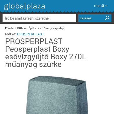
menü
Keresés
Főoldal
Otthon
Építkezés
Csap, csaptelep
Márka:
PROSPERPLAST
PROSPERPLAST
Peosperplast Boxy
esővízgyűjtő Boxy 270L
műanyag szürke