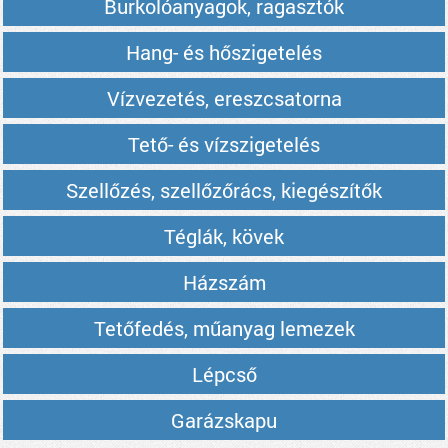
Burkolóanyagok, ragasztók
Hang- és hőszigetelés
Vízvezetés, ereszcsatorna
Tető- és vízszigetelés
Szellőzés, szellőzőrács, kiegészítők
Téglák, kövek
Házszám
Tetőfedés, műanyag lemezek
Lépcső
Garázskapu