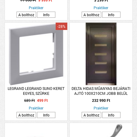
11 990 Ft
9 999 Ft
3 299 Ft
Praktiker
Praktiker
A bolthoz
Info
A bolthoz
Info
-28%
LEGRAND LEGRAND SUNO KERET
DELTA HIDAS MŰANYAG BEJÁRATI
EGYES, SZÜRKE
AJTÓ 100X210CM JOBB BELÜL
FEHÉR KÍVÜL ANTRACIT W5K SIMA
689 Ft
499 Ft
232 990 Ft
Praktiker
Praktiker
A bolthoz
Info
A bolthoz
Info