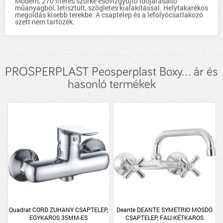
Modern, 270 literes szürke esővízgyűjtő időjárásálló
műanyagból, letisztult, szögletes kialakítással. Helytakarékos
megoldás kisebb terekbe. A csaptelep és a lefolyócsatlakozó
szett nem tartozék.
PROSPERPLAST Peosperplast Boxy... ár és
hasonló termékek
Quadrat CORD ZUHANY CSAPTELEP,
Deante DEANTE SYMETRIO MOSDÓ
EGYKAROS 35MM-ES
CSAPTELEP, FALI KÉTKAROS