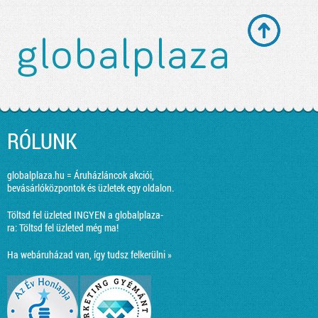
RÓLUNK
globalplaza.hu = Áruházláncok akciói,
bevásárlóközpontok és üzletek egy oldalon.
Töltsd fel üzleted INGYEN a globalplaza-
ra:
Töltsd fel üzleted még ma!
Ha webáruházad van, így tudsz felkerülni »