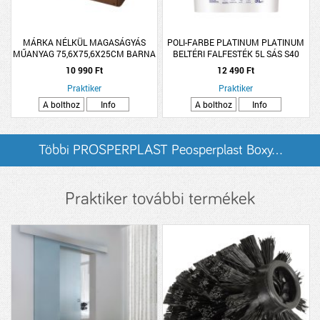
MÁRKA NÉLKÜL MAGASÁGYÁS
POLI-FARBE PLATINUM PLATINUM
MŰANYAG 75,6X75,6X25CM BARNA
BELTÉRI FALFESTÉK 5L SÁS S40
SZÍNBEN
DISZPERZIÓS
10 990 Ft
12 490 Ft
Praktiker
Praktiker
A bolthoz
Info
A bolthoz
Info
Többi PROSPERPLAST Peosperplast Boxy...
listázása
Praktiker további termékek