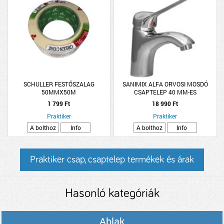
SCHULLER FESTŐSZALAG
SANIMIX ALFA ORVOSI MOSDÓ
50MMX50M
CSAPTELEP 40 MM-ES
KERÁMIABETÉTTEL
1 799 Ft
18 990 Ft
Praktiker
Praktiker
A bolthoz
Info
A bolthoz
Info
Praktiker csap, csaptelep termékek és árak
Hasonló kategóriák
Ablak