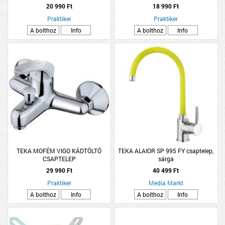
KERÁMIABETÉT
20 990 Ft
18 990 Ft
Praktiker
Praktiker
A bolthoz
Info
A bolthoz
Info
TEKA MOFÉM VIGO KÁDTÖLTŐ
TEKA ALAIOR SP 995 FY csaptelep,
CSAPTELEP
sárga
29 990 Ft
40 499 Ft
Praktiker
Media Markt
A bolthoz
Info
A bolthoz
Info