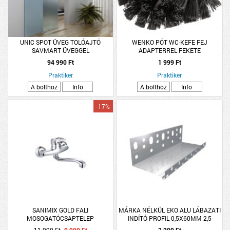
UNIC SPOT ÜVEG TOLÓAJTÓ
WENKO PÓT WC-KEFE FEJ
SAVMART ÜVEGGEL
ADAPTERREL FEKETE
94 990 Ft
1 999 Ft
Praktiker
Praktiker
A bolthoz
Info
A bolthoz
Info
-17%
SANIMIX GOLD FALI
MÁRKA NÉLKÜL EKO ALU LÁBAZATI
MOSOGATÓCSAPTELEP
INDÍTÓ PROFIL 0,5X60MM 2,5
FM/DB