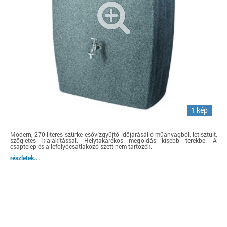
1 kép
Modern, 270 literes szürke esővízgyűjtő időjárásálló műanyagból, letisztult,
szögletes kialakítással. Helytakarékos megoldás kisebb terekbe. A
csaptelep és a lefolyócsatlakozó szett nem tartozék.
részletek...