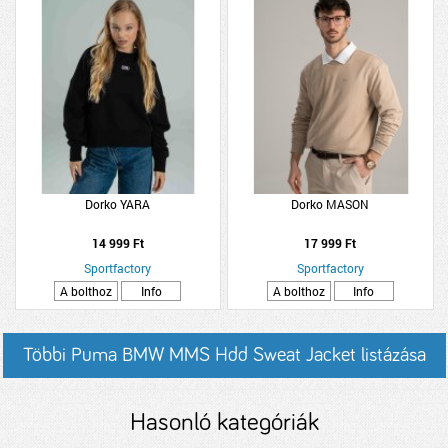
Dorko YARA
Dorko MASON
14 999 Ft
17 999 Ft
Sportfactory
Sportfactory
A bolthoz
Info
A bolthoz
Info
Többi Puma BMW MMS Hdd Sweat Jacket listázása
Hasonló kategóriák