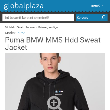
menü
Keresés
Főoldal
Divat
Ruházat
Pulóver, kardigán
Márka:
Puma
Puma
BMW MMS Hdd Sweat
Jacket