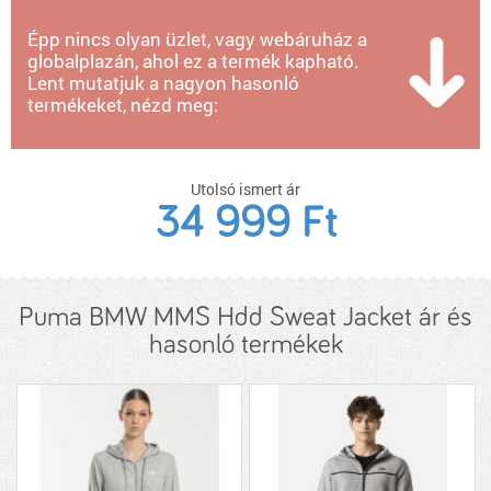
Épp nincs olyan üzlet, vagy webáruház a
globalplazán, ahol ez a termék kapható.
Lent mutatjuk a nagyon hasonló
termékeket, nézd meg:
Utolsó ismert ár
34 999 Ft
Puma BMW MMS Hdd Sweat Jacket ár és
hasonló termékek