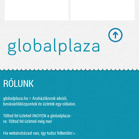
RÓLUNK
globalplaza.hu = Áruházláncok akciói,
bevásárlóközpontok és üzletek egy oldalon.
Töltsd fel üzleted INGYEN a globalplaza-
ra:
Töltsd fel üzleted még ma!
Ha webáruházad van, így tudsz felkerülni »