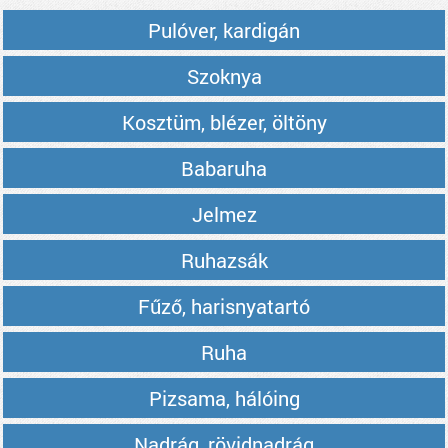
Pulóver, kardigán
Szoknya
Kosztüm, blézer, öltöny
Babaruha
Jelmez
Ruhazsák
Fűző, harisnyatartó
Ruha
Pizsama, hálóing
Nadrág, rövidnadrág