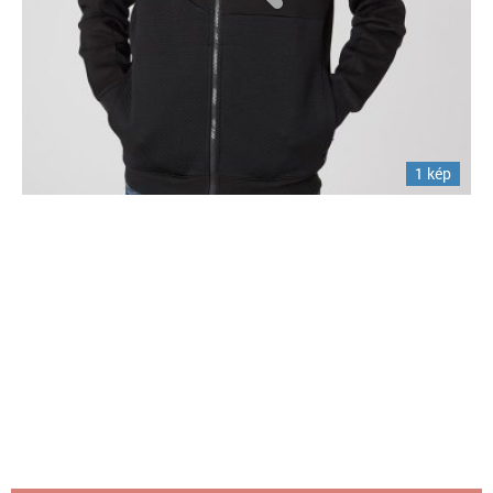
1 kép