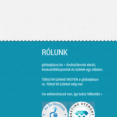
RÓLUNK
globalplaza.hu = Áruházláncok akciói,
bevásárlóközpontok és üzletek egy oldalon.
Töltsd fel üzleted INGYEN a globalplaza-
ra:
Töltsd fel üzleted még ma!
Ha webáruházad van, így tudsz felkerülni »