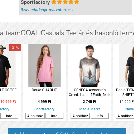
Sportfactory
üzlet adatlapja, nyitvatartás »
 teamGOAL Casuals Tee ár és hasonló ter
-31%
LE OS TEE
Dorko CHARLIE
CENEGA Assassin's
Dorko TYRA
Creed: Leap of Faith, fehér
SHIRT
- S (Póló)
10 999 Ft
4 999 Ft
2 745 Ft
14 999 F
actory
Sportfactory
Media Markt
Playe
Info
A bolthoz
Info
A bolthoz
Info
A bolthoz