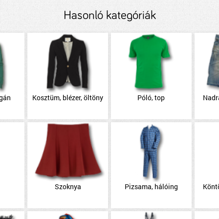
Hasonló kategóriák
igán
Kosztüm, blézer, öltöny
Póló, top
Nadr
Szoknya
Pizsama, hálóing
Könt