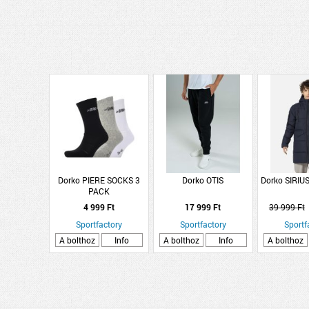
Dorko PIERE SOCKS 3
Dorko OTIS
Dorko SIRI
PACK
4 999 Ft
17 999 Ft
39 999 Ft
Sportfactory
Sportfactory
Sportf
A bolthoz
Info
A bolthoz
Info
A bolthoz