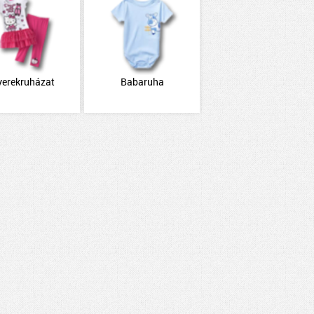
yerekruházat
Babaruha