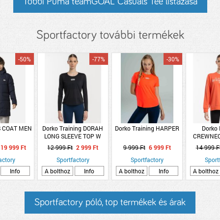
Többi Puma teamGOAL Casuals Tee listázása
Sportfactory további termékek
-50%
-77%
-30%
US COAT MEN
Dorko Training DORAH
Dorko Training HARPER
Dorko
LONG SLEEVE TOP W
CREWNE
19 999 Ft
12 999 Ft
2 999 Ft
9 999 Ft
6 999 Ft
14 999 F
actory
Sportfactory
Sportfactory
Sport
Info
A bolthoz
Info
A bolthoz
Info
A bolthoz
Sportfactory póló, top termékek és árak