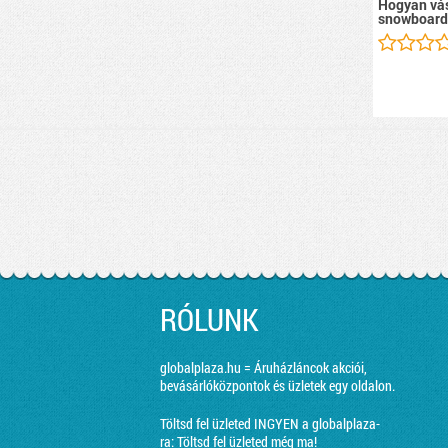
Hogyan vás
snowboard
RÓLUNK
globalplaza.hu = Áruházláncok akciói,
bevásárlóközpontok és üzletek egy oldalon.
Töltsd fel üzleted INGYEN a globalplaza-
ra:
Töltsd fel üzleted még ma!