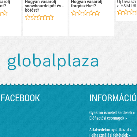
Új tavaszi
árolj
Hogyan vásárolj
Hogyan vásárolj
a H&M-től
ot?
snowboardcipőt és -
forgószéket?
kötést?
FACEBOOK
INFORMÁCIÓ
Gyakran ismételt kérdések »
Előfizetési csomagok »
Adatvédelmi nyilatkozat »
Felhasználási feltételek »