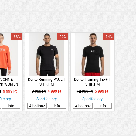
-33%
-50%
-54%
 IVONNE
Dorko Running PAUL T-
Dorko Training JEFF T-
CK WOMEN
SHIRT M
SHIRT M
t
9 999 Ft
9 999 Ft
4 999 Ft
12 999 Ft
5 999 Ft
factory
Sportfactory
Sportfactory
Info
A bolthoz
Info
A bolthoz
Info