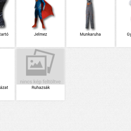
tartó
Jelmez
Munkaruha
G
házat
Ruhazsák