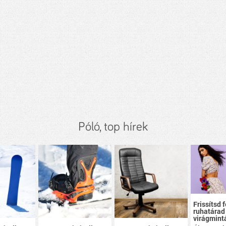
Póló, top hírek
Frissítsd f
ruhatárad
virágmint