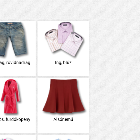
ág, rövidnadrág
Ing, blúz
ös, fürdőköpeny
Alsónemű