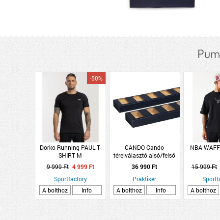
Puma
-50%
Dorko Running PAUL T-
CANDO Cando
NBA WAFF
SHIRT M
térelválasztó alsó/felső
profil MDF 90° láva fekete
9 999 Ft
4 999 Ft
36 990 Ft
15 999 Ft
1 szett 100 cm
Sportfactory
Praktiker
Sportf
A bolthoz
Info
A bolthoz
Info
A bolthoz