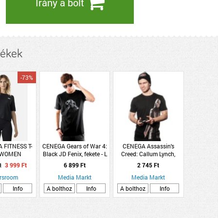
Irány a bolt
mékek
-73%
 FITNESS T-
CENEGA Gears of War 4:
CENEGA Assassin's
 WOMEN
Black JD Fenix, fekete - L
Creed: Callum Lynch,
(Póló)
fekete - S (Póló)
t
3 999 Ft
6 899 Ft
2 745 Ft
rsroom
Media Markt
Media Markt
Info
A bolthoz
Info
A bolthoz
Info