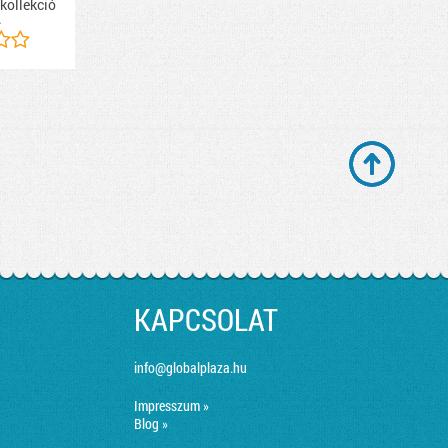
 kollekció
.
KAPCSOLAT
info@globalplaza.hu
Impresszum »
Blog »