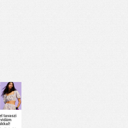
el tavaszi
 vidám
ákkal!