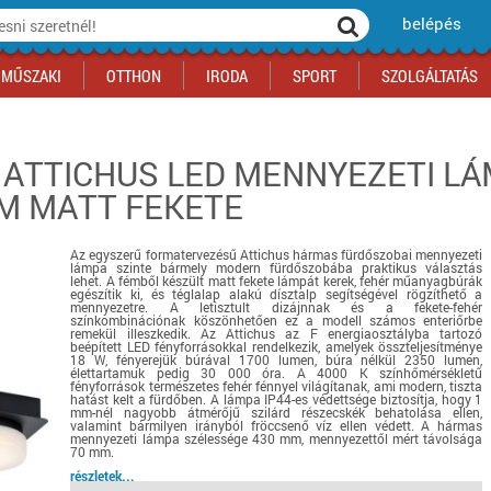
belépés
MŰSZAKI
OTTHON
IRODA
SPORT
SZOLGÁLTATÁS
 ATTICHUS LED MENNYEZETI LÁ
ka
yógyszertár
csálnivaló
Sport akciók
Építkezés
Fitneszközpont
Biztonságtechnika
CM MATT FEKETE
kciók
a
, gördeszka, roller
ék
mékek, sütemények
Szolgáltatás akciók
Szerszám, barkács, alkatrész
Kocsmasport
Ünnepi dekoráció
tító, parkolás
s ital
Iskolakezdés, papír, írószer
Motor
Fűtés
Az egyszerű formatervezésű Attichus hármas fürdőszobai mennyezeti
ás akciók
k
l
Háziállatok
Autó
lámpa szinte bármely modern fürdőszobába praktikus választás
lehet. A fémből készült matt fekete lámpát kerek, fehér műanyagbúrák
iók
Bébi
Ingatlan
egészítik ki, és téglalap alakú dísztalp segítségével rögzíthető a
mennyezetre. A letisztult dizájnnak és a fekete-fehér
ók
Gyógyászati segédeszköz
színkombinációnak köszönhetően ez a modell számos enteriőrbe
remekül illeszkedik. Az Attichus az F energiaosztályba tartozó
beépített LED fényforrásokkal rendelkezik, amelyek összteljesítménye
Regisztrálj az oldalunkra INGYEN itt ››
18 W, fényerejük búrával 1700 lumen, búra nélkül 2350 lumen,
élettartamuk pedig 30 000 óra. A 4000 K színhőmérsékletű
Regisztrálj az oldalunkra INGYEN itt ››
Regisztrálj az oldalunkra INGYEN itt ››
Regisztrálj az oldalunkra INGYEN itt ››
Regisztrálj az oldalunkra INGYEN itt ››
Regisztrálj az oldalunkra INGYEN itt ››
Regisztrálj az oldalunkra INGYEN itt ››
fényforrások természetes fehér fénnyel világítanak, ami modern, tiszta
hatást kelt a fürdőben. A lámpa IP44-es védettsége biztosítja, hogy 1
Regisztrálj az oldalunkra INGYEN itt ››
mm-nél nagyobb átmérőjű szilárd részecskék behatolása ellen,
valamint bármilyen irányból fröccsenő víz ellen védett. A hármas
mennyezeti lámpa szélessége 430 mm, mennyezettől mért távolsága
70 mm.
részletek...