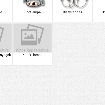
pa
Spotlámpa
Díszvilágítás
D
 anyagok
Kültéri lámpa