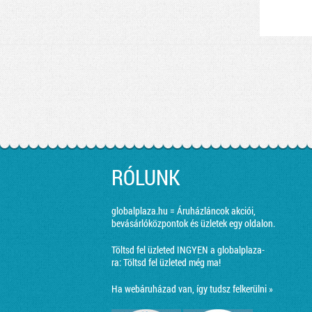
RÓLUNK
globalplaza.hu = Áruházláncok akciói,
bevásárlóközpontok és üzletek egy oldalon.
Töltsd fel üzleted INGYEN a globalplaza-
ra:
Töltsd fel üzleted még ma!
Ha webáruházad van, így tudsz felkerülni »