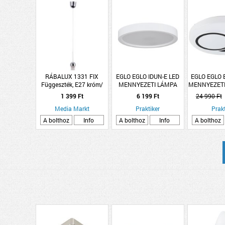
RÁBALUX 1331 FIX
EGLO EGLO IDUN-E LED
EGLO EGLO
Függeszték, E27 króm/
MENNYEZETI LÁMPA
MENNYEZETI
átlátszó
17W 2000LM 3000K IP20
4X1,45W
1 399 Ft
6 199 Ft
24 990 Ft
28,5CM FEHÉR
600+1
Media Markt
Praktiker
TÁVIRÁN
Prakt
DIMMELH
A bolthoz
Info
A bolthoz
Info
A bolthoz
38,5CM FE