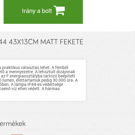
Irány a bolt
44 43X13CM MATT FEKETE
praktikus választás lehet. A fémből
ető a mennyezetre. A letisztult dizájnnak
 az F energiaosztályba tartozó beépített
0 lumen, élettartamuk pedig 30 000 óra. A
dőben. A lámpa IP44-es védettsége
csenő víz ellen védett. A hármas
termékek