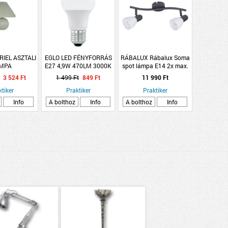
IEL ASZTALI
EGLO LED FÉNYFORRÁS
RÁBALUX Rábalux Soma
MPA
E27 4,9W 470LM 3000K
spot lámpa E14 2x max.
A60 OPÁL
40W 35cm fekete
3 524 Ft
1 499 Ft
849 Ft
11 990 Ft
ktiker
Praktiker
Praktiker
Info
A bolthoz
Info
A bolthoz
Info