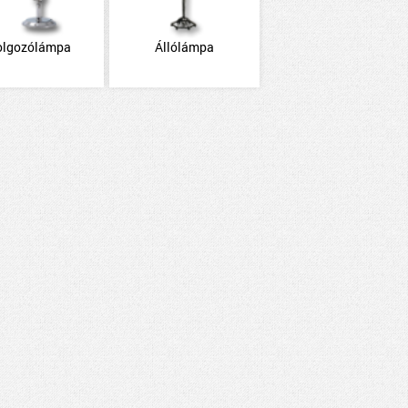
olgozólámpa
Állólámpa