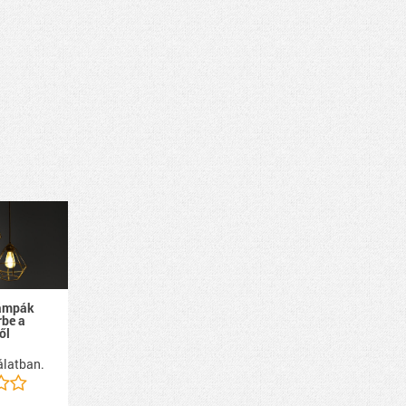
lámpák
rbe a
ől
álatban.