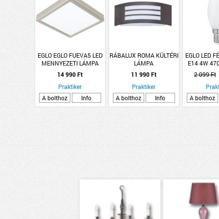
EGLO EGLO FUEVA5 LED
RÁBALUX ROMA KÜLTÉRI
EGLO LED 
MENNYEZETI LÁMPA
LÁMPA
E14 4W 47
17W 2000LM 3000K IP20
GYERTYA 
14 990 Ft
11 990 Ft
2 099 Ft
21X21CM MATT NIKKEL
Praktiker
Praktiker
Prakt
A bolthoz
Info
A bolthoz
Info
A bolthoz