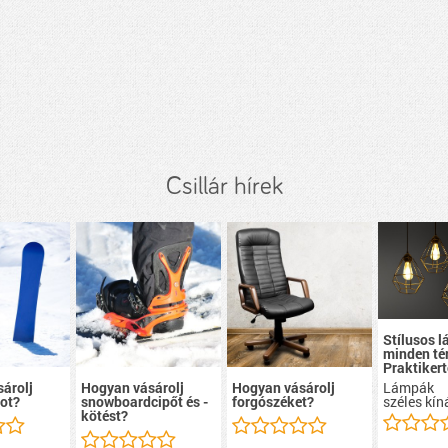
Csillár hírek
Stílusos 
minden té
Praktikert
Lámpák
árolj
Hogyan vásárolj
Hogyan vásárolj
széles kín
ot?
snowboardcipőt és -
forgószéket?
kötést?