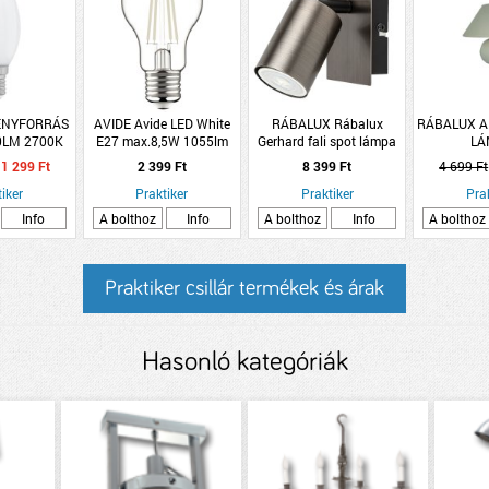
FÉNYFORRÁS
AVIDE Avide LED White
RÁBALUX Rábalux
RÁBALUX AR
0LM 2700K
E27 max.8,5W 1055lm
Gerhard fali spot lámpa
LÁ
C35 OPAL
filament 2db/csomag
GU10 1x max. 15W IP20
1 299 Ft
2 399 Ft
8 399 Ft
4 699 Ft
acélszürke
iker
Praktiker
Praktiker
Pra
Info
A bolthoz
Info
A bolthoz
Info
A bolthoz
Praktiker csillár termékek és árak
Hasonló kategóriák