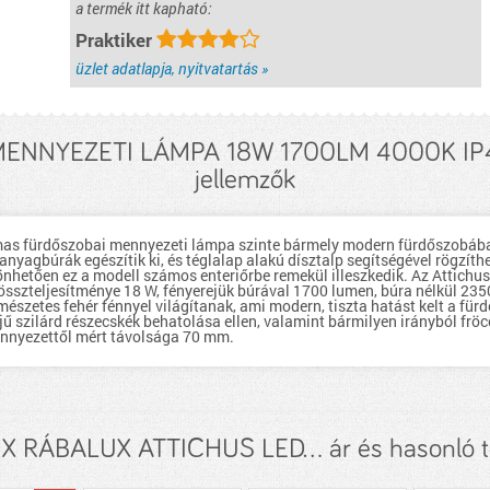
a termék itt kapható:
Praktiker
üzlet adatlapja, nyitvatartás »
MENNYEZETI LÁMPA 18W 1700LM 4000K IP
jellemzők
as fürdőszobai mennyezeti lámpa szinte bármely modern fürdőszobába 
anyagbúrák egészítik ki, és téglalap alakú dísztalp segítségével rögzíth
nhetően ez a modell számos enteriőrbe remekül illeszkedik. Az Attichus
összteljesítménye 18 W, fényerejük búrával 1700 lumen, búra nélkül 235
észetes fehér fénnyel világítanak, ami modern, tiszta hatást kelt a für
ű szilárd részecskék behatolása ellen, valamint bármilyen irányból fröc
nnyezettől mért távolsága 70 mm.
 RÁBALUX ATTICHUS LED... ár és hasonló 