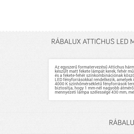
RÁBALUX ATTICHUS LED 
Az egyszerű formatervezésű Attichus hárm
készült matt fekete lámpát kerek, fehér mű
és a fekete-fehér színkombinációnak köszö
LED fényforrásokkal rendelkezik, amelyek 
4000 K színhőmérsékletű fényforrások term
biztosítja, hogy 1 mm-nél nagyobb átmérőj
mennyezeti lámpa szélessége 430 mm, me
RÁBALUX