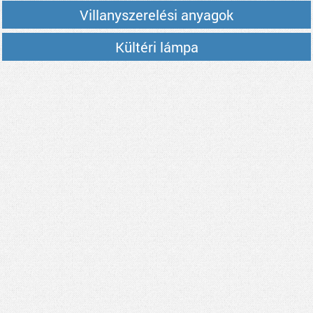
Villanyszerelési anyagok
Kültéri lámpa