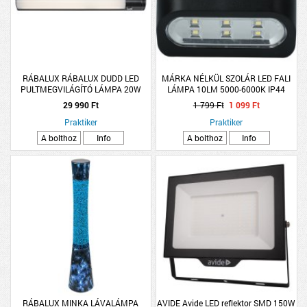
RÁBALUX RÁBALUX DUDD LED
MÁRKA NÉLKÜL SZOLÁR LED FALI
PULTMEGVILÁGÍTÓ LÁMPA 20W
LÁMPA 10LM 5000-6000K IP44
1200LM 4000K IP44 87X8,5CM
9X7,5X4,5CM FEKETE
29 990 Ft
1 799 Ft
1 099 Ft
FEKETE
Praktiker
Praktiker
A bolthoz
Info
A bolthoz
Info
RÁBALUX MINKA LÁVALÁMPA
AVIDE Avide LED reflektor SMD 150W