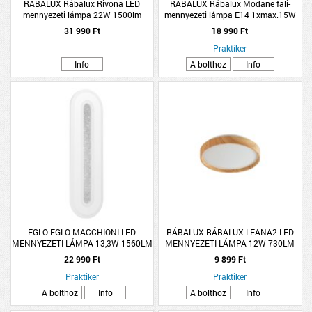
RÁBALUX Rábalux Rivona LED
RÁBALUX Rábalux Modane fali-
mennyezeti lámpa 22W 1500lm
mennyezeti lámpa E14 1xmax.15W
3000-6500K L53,5cm fém arany
17x17cm IP44 fekete
31 990 Ft
18 990 Ft
Praktiker
Info
A bolthoz
Info
EGLO EGLO MACCHIONI LED
RÁBALUX RÁBALUX LEANA2 LED
MENNYEZETI LÁMPA 13,3W 1560LM
MENNYEZETI LÁMPA 12W 730LM
4000K IP20 40X12CM
3000K IP20 26CM BÜKKFA
22 990 Ft
9 899 Ft
FEHÉR/KRISTÁLY
Praktiker
Praktiker
A bolthoz
Info
A bolthoz
Info