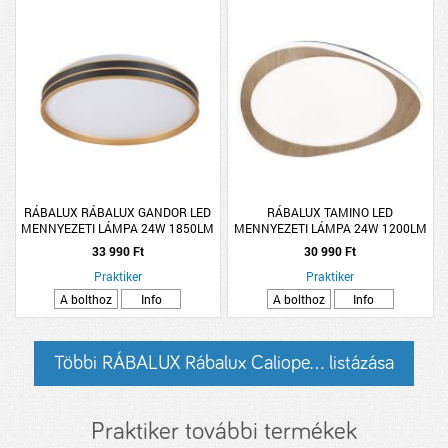
RÁBALUX RÁBALUX GANDOR LED
RÁBALUX TAMINO LED
MENNYEZETI LÁMPA 24W 1850LM
MENNYEZETI LÁMPA 24W 1200LM
3000-6500K IP20 39CM FEKETE
4000K IP20 45CM BÜKK
33 990 Ft
30 990 Ft
Praktiker
Praktiker
A bolthoz
Info
A bolthoz
Info
Többi RÁBALUX Rábalux Caliope... listázása
Praktiker további termékek