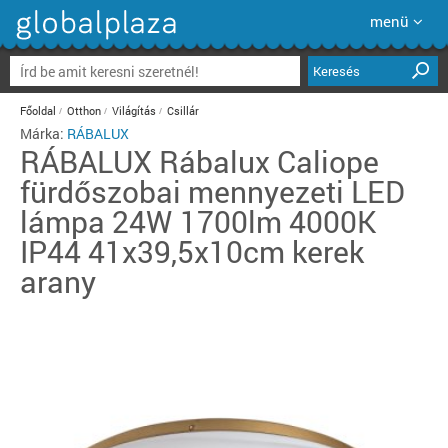
menü
Keresés
Főoldal
Otthon
Világítás
Csillár
Márka:
RÁBALUX
RÁBALUX
Rábalux Caliope
fürdőszobai mennyezeti LED
lámpa 24W 1700lm 4000K
IP44 41x39,5x10cm kerek
arany