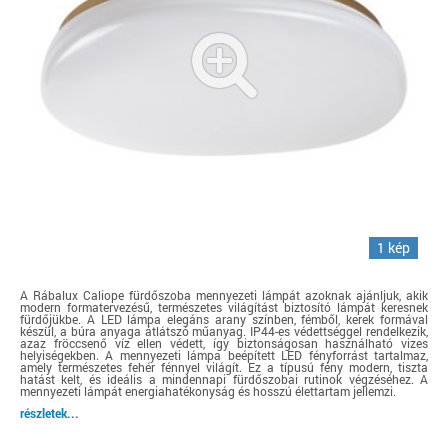
1 kép
A Rábalux Caliope fürdőszoba mennyezeti lámpát azoknak ajánljuk, akik
modern formatervezésű, természetes világítást biztosító lámpát keresnek
fürdőjükbe. A LED lámpa elegáns arany színben, fémből, kerek formával
készül, a búra anyaga átlátszó műanyag. IP44-es védettséggel rendelkezik,
azaz fröccsenő víz ellen védett, így biztonságosan használható vizes
helyiségekben. A mennyezeti lámpa beépített LED fényforrást tartalmaz,
amely természetes fehér fénnyel világít. Ez a típusú fény modern, tiszta
hatást kelt, és ideális a mindennapi fürdőszobai rutinok végzéséhez. A
mennyezeti lámpát energiahatékonyság és hosszú élettartam jellemzi.
részletek...