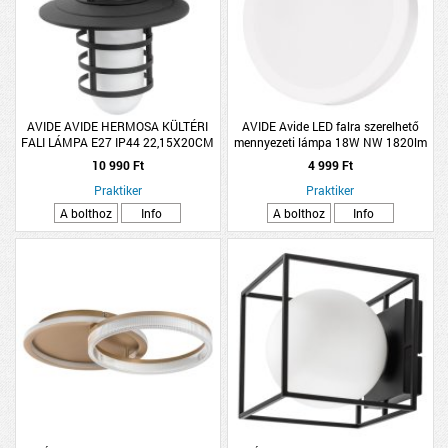
AVIDE AVIDE HERMOSA KÜLTÉRI
AVIDE Avide LED falra szerelhető
FALI LÁMPA E27 IP44 22,15X20CM
mennyezeti lámpa 18W NW 1820lm
FEKETE
4000K IP20 D22,5cm
10 990 Ft
4 999 Ft
Praktiker
Praktiker
A bolthoz
Info
A bolthoz
Info