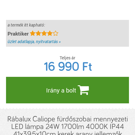
a termék itt kapható:
Praktiker
üzlet adatlapja, nyitvatartás »
Teljes ár
16 990
Ft
Irány a bolt
Rábalux Caliope fürdőszobai mennyezeti
LED lámpa 24W 1700lm 4000K IP44
41x39,5x10cm kerek arany jellemzők