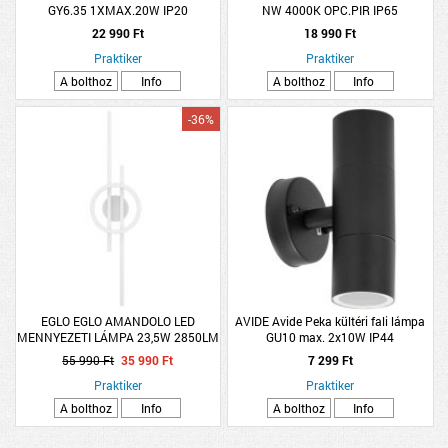
GY6.35 1XMAX.20W IP20
NW 4000K OPC.PIR IP65
CSILLÁMDEKORRAL 39,5CM KÉK
33,7x3,15x25,8cm
22 990 Ft
18 990 Ft
Praktiker
Praktiker
A bolthoz
Info
A bolthoz
Info
-36%
EGLO EGLO AMANDOLO LED
AVIDE Avide Peka kültéri fali lámpa
MENNYEZETI LÁMPA 23,5W 2850LM
GU10 max. 2x10W IP44
2700-6500K IP20 CCT/RGB
6x18x11,2cm fekete
55 990 Ft
35 990 Ft
7 299 Ft
TÁVIRÁNYÍTÓ 77,5X20CM FEHÉR
Praktiker
Praktiker
A bolthoz
Info
A bolthoz
Info