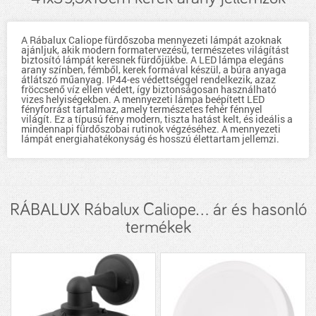
A Rábalux Caliope fürdőszoba mennyezeti lámpát azoknak
ajánljuk, akik modern formatervezésű, természetes világítást
biztosító lámpát keresnek fürdőjükbe. A LED lámpa elegáns
arany színben, fémből, kerek formával készül, a búra anyaga
átlátszó műanyag. IP44-es védettséggel rendelkezik, azaz
fröccsenő víz ellen védett, így biztonságosan használható
vizes helyiségekben. A mennyezeti lámpa beépített LED
fényforrást tartalmaz, amely természetes fehér fénnyel
világít. Ez a típusú fény modern, tiszta hatást kelt, és ideális a
mindennapi fürdőszobai rutinok végzéséhez. A mennyezeti
lámpát energiahatékonyság és hosszú élettartam jellemzi.
RÁBALUX Rábalux Caliope... ár és hasonló
termékek