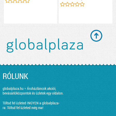
RÓLUNK
globalplaza.hu = Áruházláncok akciói,
bevásárlóközpontok és üzletek egy oldalon.
Töltsd fel üzleted INGYEN a globalplaza-
ra:
Töltsd fel üzleted még ma!