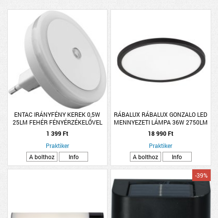
ENTAC IRÁNYFÉNY KEREK 0,5W
RÁBALUX RÁBALUX GONZALO LED
25LM FEHÉR FÉNYÉRZÉKELŐVEL
MENNYEZETI LÁMPA 36W 2750LM
3000-6000K IP20 40X2,5CM FEKETE
1 399 Ft
18 990 Ft
Praktiker
Praktiker
A bolthoz
Info
A bolthoz
Info
-39%