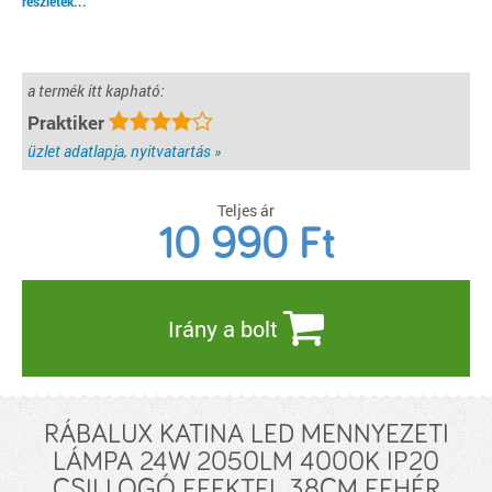
részletek...
a termék itt kapható:
Praktiker
üzlet adatlapja, nyitvatartás »
Teljes ár
10 990
Ft
Irány a bolt
RÁBALUX KATINA LED MENNYEZETI
LÁMPA 24W 2050LM 4000K IP20
CSILLOGÓ EFEKTEL 38CM FEHÉR