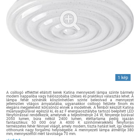
1 kép
A csillogó effekttel ellátott kerek Katina mennyezeti lámpa szinte bármely
modern nappaliba vagy hálószobába ízléses és praktikus választás lehet. A
lámpa fehér színének köszönhetően szinte beleolvad a mennyezet
jellemzően világos árnyalatába, ugyanakkor csillogó felülete finom és
elegáns megjelenést kölcsönöz ennek a modellnek. A fémből készült Katina
műanyagbúrával egészül ki, és az F energiaosztályba tartozó beépített LED
fényforrással rendelkezik, amelynek a teljesítménye 24 W, fényereje búrával
2050 lumen, búra nélkül 2400 lumen, élettartama pedig igazán
fantasztikus: 50 000 óra! A 4000 K színhőmérsékletű fényforrás
természetes fehér fénnyel világít, amely modern, tiszta hatást kelt, így ideális
otthonunk nagy forgalmú helyiségeibe. A mennyezeti lámpa átmérője 380
mm, mennyezettől mért távolsága 70 mm.