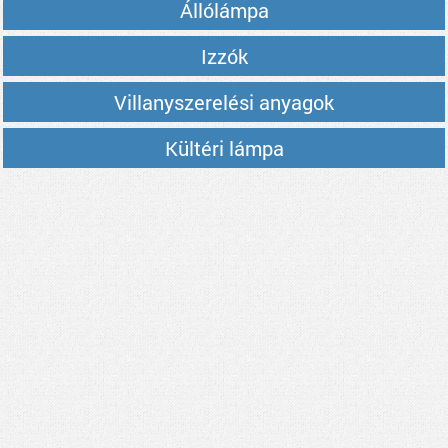
Állólámpa
Izzók
Villanyszerelési anyagok
Kültéri lámpa