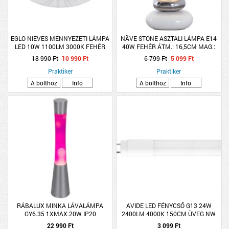
EGLO NIEVES MENNYEZETI LÁMPA
NÄVE STONE ASZTALI LÁMPA E14
LED 10W 1100LM 3000K FEHÉR
40W FEHÉR ÁTM.: 16,5CM MAG.:
31CM
18 990 Ft
10 990 Ft
6 799 Ft
5 099 Ft
Praktiker
Praktiker
A bolthoz
Info
A bolthoz
Info
RÁBALUX MINKA LÁVALÁMPA
AVIDE LED FÉNYCSŐ G13 24W
GY6.35 1XMAX.20W IP20
2400LM 4000K 150CM ÜVEG NW
RÓZSASZÍN LÁVADEKORRAL
22 990 Ft
3 099 Ft