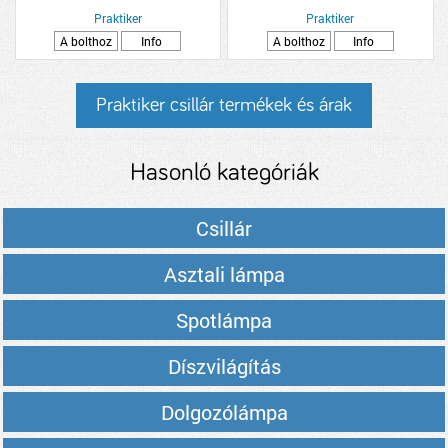
39,5CM EZÜST
Praktiker
Praktiker
A bolthoz
Info
A bolthoz
Info
Praktiker csillár termékek és árak
Hasonló kategóriák
Csillár
Asztali lámpa
Spotlámpa
Díszvilágítás
Dolgozólámpa