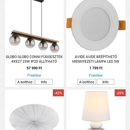
GLOBO GLOBO CONNI FÜGGESZTÉK
AVIDE AVIDE BEÉPÍTHETŐ
4XE27 25W IP20 ÁLLÍTHATÓ
MENNYEZETI LÁMPA LED 5W
MAGASSÁG 85X15X120CM FA-
400LM 3000K WW KEREK
57 990 Ft
1 799 Ft
ÜVEG FÜSTSZÍN
MŰANYAG
Praktiker
Praktiker
A bolthoz
Info
A bolthoz
Info
-42%
-25%