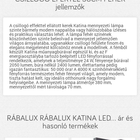
jellemzők
A csillogó effekttel ellátott kerek Katina mennyezeti lámpa
szinte bármely modern nappaliba vagy hálószobába ízléses
és praktikus választás lehet. A lámpa fehér színének
köszönhetően szinte beleolvad a mennyezet jellemzően
világos árnyalatába, ugyanakkor csillogó felülete finom és
elegáns megjelenést kölcsönöz ennek a modellnek. A fémből
készült Katina műanyagbúrával egészül ki, és az F
energiaosztályba tartozó beépített LED fényforrással
rendelkezik, amelynek a teljesítménye 24 W, fényereje búrával
2050 lumen, búra nélkül 2400 lumen, élettartama pedig
igazán fantasztikus: 50 000 óra! A 4000 K színhőmérsékletű
fényforrás természetes fehér fénnyel világít, amely modern,
tiszta hatást kelt, így ideális otthonunk nagy forgalmú
helyiségeibe. A mennyezeti lámpa átmérője 380 mm,
mennyezettől mért távolsága 70 mm.
RÁBALUX RÁBALUX KATINA LED... ár és
hasonló termékek