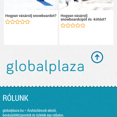
Hogyan vásárolj snowboardot?
Hogyan vásárolj
snowboardcipőt és -kötést?
RÓLUNK
globalplaza.hu = Áruházláncok akciói,
bevásárlóközpontok és üzletek egy oldalon.