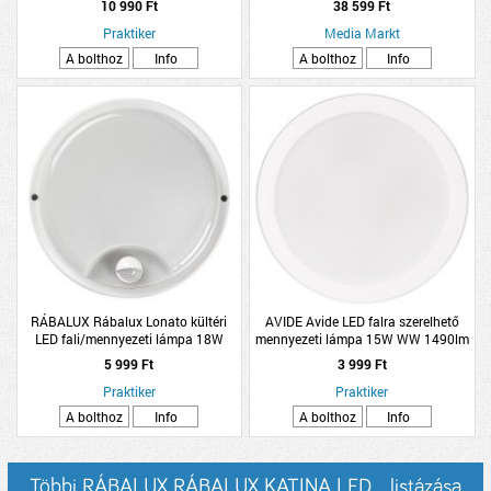
10 990 Ft
38 599 Ft
Praktiker
Media Markt
A bolthoz
Info
A bolthoz
Info
RÁBALUX Rábalux Lonato kültéri
AVIDE Avide LED falra szerelhető
LED fali/mennyezeti lámpa 18W
mennyezeti lámpa 15W WW 1490lm
1730lm 4000K IP65 D21cm H5,8cm
3000K IP20 D:17cm
5 999 Ft
3 999 Ft
fehér
Praktiker
Praktiker
A bolthoz
Info
A bolthoz
Info
Többi RÁBALUX RÁBALUX KATINA LED... listázása