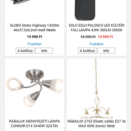
GLOBO Globo Highway 1420lm
EGLO EGLO PALOSCO LED KÜLTÉRI
40x37,5x6,3cm matt fekete
FALI LÁMPA 4,9W 360LM 3000K
mennyezeti LED lámpa
IP44 15X11,5CM FEKETE
19 990 Ft
16 990 Ft
10 990 Ft
Praktiker
Praktiker
A bolthoz
Info
A bolthoz
Info
RÁBALUX MENNYEZETI LÁMPA
RÁBALUX 2753 Elisett, csillár, E27 3x
CONNOR E14 3X40W SZATIN
MAX 60W, bronz/ fehér
KRÓM/OPÁL ÜVEG