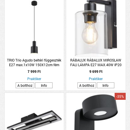
TRIO Trio Agudo beltéri függeszték
RÁBALUX RÁBALUX MIROSLAW
E27 max.1x10W 150X12cm fém
FALI LÁMPA E27 MAX.40W IP20
fekete
HÚZÓKAPCSOLÓS 21X12CM MATT
7 999 Ft
9 699 Ft
FEKETE
Praktiker
Praktiker
A bolthoz
Info
A bolthoz
Info
-35%