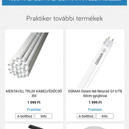
Praktiker további termékek
MENTAVILL TRL20 KÁBELVÉDŐCSŐ
OSRAM Osram led fénycső G13/T8
3M
60cm gyújtóval
1 099 Ft
1 999 Ft
Praktiker
Praktiker
A bolthoz
Info
A bolthoz
Info