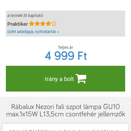
a termék itt kapható:
Praktiker
üzlet adatlapja, nyitvatartás »
Teljes ár
4 999
Ft
Irány a bolt
Rábalux Nezori fali szpot lámpa GU10
max.1x15W L13,5cm csontfehér jellemzők