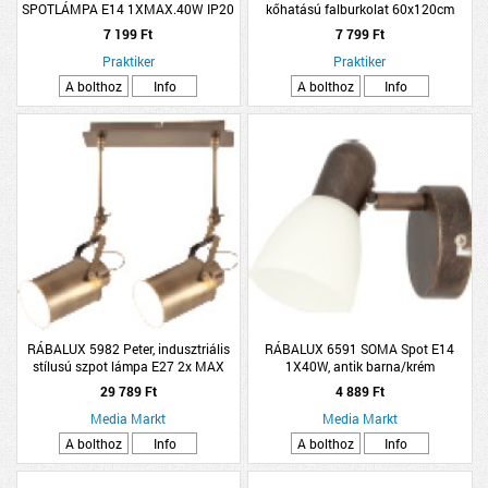
SPOTLÁMPA E14 1XMAX.40W IP20
kőhatású falburkolat 60x120cm
10CM FEKETE SZÍNEZETT
barna
7 199 Ft
7 799 Ft
ÜVEGBÚRA
Praktiker
Praktiker
A bolthoz
Info
A bolthoz
Info
RÁBALUX 5982 Peter, indusztriális
RÁBALUX 6591 SOMA Spot E14
stílusú szpot lámpa E27 2x MAX
1X40W, antik barna/krém
60W antik bronz
29 789 Ft
4 889 Ft
Media Markt
Media Markt
A bolthoz
Info
A bolthoz
Info