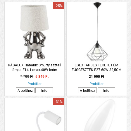
-25%
RÁBALUX Rábalux Smurfy asztali
EGLO TARBES FEKETE FÉM
lámpa E14 1xmax.40W króm
FÜGGESZTÉK E27 60W 32,5CM
7 799 Ft
5 849 Ft
21 990 Ft
Praktiker
Praktiker
A bolthoz
Info
A bolthoz
Info
-31%