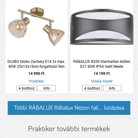
GLOBO Globo Zachery E14 2x max.
RÁBALUX 8359 Manhattan külteri
40W 25x13x19cm forgatható fém
E27 60W IP54 matt fekete
sárgaréz spotlámpa
14 990 Ft
14 199 Ft
Praktiker
Media Markt
A bolthoz
Info
A bolthoz
Info
Többi RÁBALUX Rábalux Nezori fali... listázása
Praktiker további termékek