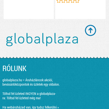
RÓLUNK
globalplaza.hu = Áruházláncok akciói,
bevásárlóközpontok és üzletek egy oldalon.
Töltsd fel üzleted INGYEN a globalplaza-
ra:
Töltsd fel üzleted még ma!
Ha webáruházad van, így tudsz felkerülni »