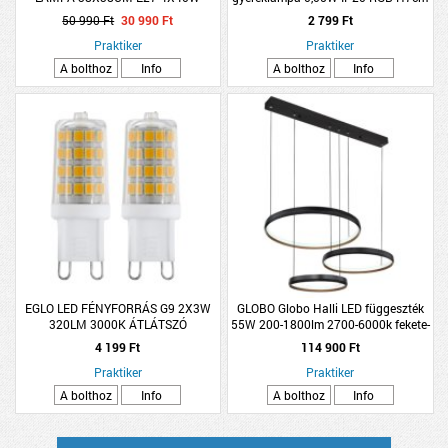
FEKETE/ÜVEG
elefánt fehér
50 990 Ft
30 990 Ft
2 799 Ft
Praktiker
Praktiker
A bolthoz
Info
A bolthoz
Info
EGLO LED FÉNYFORRÁS G9 2X3W
GLOBO Globo Halli LED függeszték
320LM 3000K ÁTLÁTSZÓ
55W 200-1800lm 2700-6000k fekete-
arany
4 199 Ft
114 900 Ft
Praktiker
Praktiker
A bolthoz
Info
A bolthoz
Info