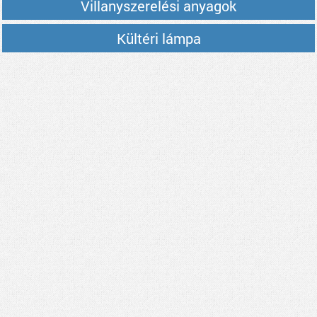
Villanyszerelési anyagok
Kültéri lámpa