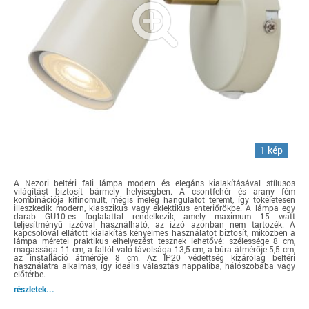
1 kép
A Nezori beltéri fali lámpa modern és elegáns kialakításával stílusos
világítást biztosít bármely helyiségben. A csontfehér és arany fém
kombinációja kifinomult, mégis meleg hangulatot teremt, így tökéletesen
illeszkedik modern, klasszikus vagy eklektikus enteriőrökbe. A lámpa egy
darab GU10-es foglalattal rendelkezik, amely maximum 15 watt
teljesítményű izzóval használható, az izzó azonban nem tartozék. A
kapcsolóval ellátott kialakítás kényelmes használatot biztosít, miközben a
lámpa méretei praktikus elhelyezést tesznek lehetővé: szélessége 8 cm,
magassága 11 cm, a faltól való távolsága 13,5 cm, a búra átmérője 5,5 cm,
az installáció átmérője 8 cm. Az IP20 védettség kizárólag beltéri
használatra alkalmas, így ideális választás nappaliba, hálószobába vagy
előtérbe.
részletek...