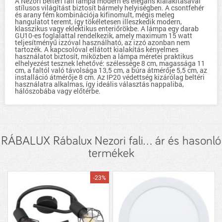
A Nezori beltéri fali lámpa modern és elegáns kialakításával
stílusos világítást biztosít bármely helyiségben. A csontfehér
és arany fém kombinációja kifinomult, mégis meleg
hangulatot teremt, így tökéletesen illeszkedik modern,
klasszikus vagy eklektikus enteriőrökbe. A lámpa egy darab
GU10-es foglalattal rendelkezik, amely maximum 15 watt
teljesítményű izzóval használható, az izzó azonban nem
tartozék. A kapcsolóval ellátott kialakítás kényelmes
használatot biztosít, miközben a lámpa méretei praktikus
elhelyezést tesznek lehetővé: szélessége 8 cm, magassága 11
cm, a faltól való távolsága 13,5 cm, a búra átmérője 5,5 cm, az
installáció átmérője 8 cm. Az IP20 védettség kizárólag beltéri
használatra alkalmas, így ideális választás nappaliba,
hálószobába vagy előtérbe.
RÁBALUX Rábalux Nezori fali... ár és hasonló
termékek
-23%