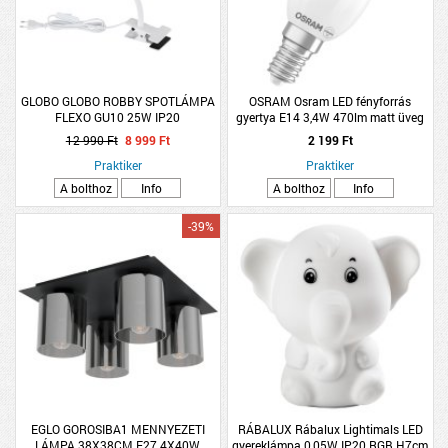
GLOBO GLOBO ROBBY SPOTLÁMPA
OSRAM Osram LED fényforrás
FLEXO GU10 25W IP20
gyertya E14 3,4W 470lm matt üveg
CSIPTETHETŐ, 29X10X41,5CM
12 990 Ft
8 999 Ft
2 199 Ft
FEHÉR
Praktiker
Praktiker
A bolthoz
Info
A bolthoz
Info
-39%
EGLO GOROSIBA1 MENNYEZETI
RÁBALUX Rábalux Lightimals LED
LÁMPA 38X38CM E27 4X40W
gyereklámpa 0,05W IP20 RGB H7cm