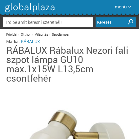
menü
Keresés
Főoldal
Otthon
Világítás
Spotlámpa
Márka:
RÁBALUX
RÁBALUX
Rábalux Nezori fali
szpot lámpa GU10
max.1x15W L13,5cm
csontfehér