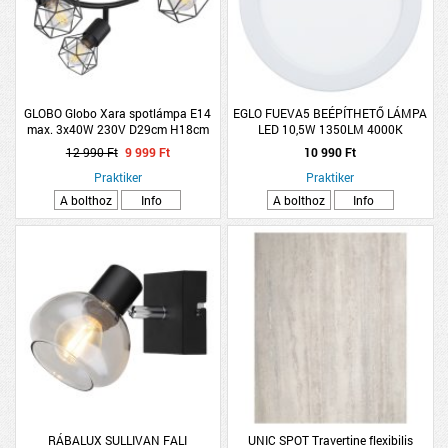
GLOBO Globo Xara spotlámpa E14
EGLO FUEVA5 BEÉPÍTHETŐ LÁMPA
max. 3x40W 230V D29cm H18cm
LED 10,5W 1350LM 4000K
fekete fém
ÁTMÉRŐ:16,6CM IP44 FEHÉR
12 990 Ft
9 999 Ft
10 990 Ft
Praktiker
Praktiker
A bolthoz
Info
A bolthoz
Info
RÁBALUX SULLIVAN FALI
UNIC SPOT Travertine flexibilis