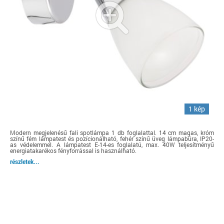
1 kép
Modern megjelenésű fali spotlámpa 1 db foglalattal. 14 cm magas, króm
színű fém lámpatest és pozícionálható, fehér színű üveg lámpabúra, IP20-
as védelemmel. A lámpatest E-14-es foglalatú, max. 40W teljesítményű
energiatakarékos fényforrással is használható.
részletek...