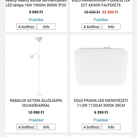
Reality Reality Bunda fali-mennyezeti
EGLO HARBOROUGH FÜGGESZTÉK
LED lámpa 16W 1900lm 3000K IP20
E27 4X40W FA/FEKETE
D33/H6cm matt fekete
9 999 Ft
76 990 Ft
52 990 Ft
Praktiker
Praktiker
A bolthoz
Info
A bolthoz
Info
RÁBALUX ACTION ÁLLÓLÁMPA
EGLO FRANIA LED MENNYEZETI
OLVASÓKARRAL
11,5W 1120LM 3000K 28CM
SZÖGLETES
10 990 Ft
6 399 Ft
Praktiker
Praktiker
A bolthoz
Info
A bolthoz
Info