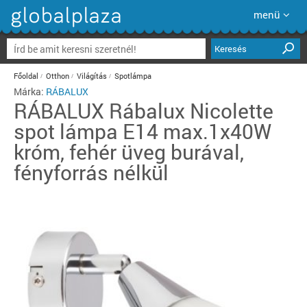
menü
Keresés
Főoldal
Otthon
Világítás
Spotlámpa
Márka:
RÁBALUX
RÁBALUX
Rábalux Nicolette
spot lámpa E14 max.1x40W
króm, fehér üveg burával,
fényforrás nélkül