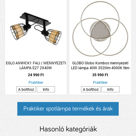
EGLO ANWICK1 FALI / MENNYEZETI
GLOBO Globo Kombos mennyezeti
LÁMPA E27 2X40W
LED lámpa 40W 3520lm 4000K fém
FEKETE/RATTAN
nikkel
24 990 Ft
35 990 Ft
Praktiker
Praktiker
A bolthoz
Info
A bolthoz
Info
Praktiker spotlámpa termékek és árak
Hasonló kategóriák