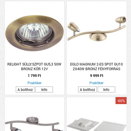
RELIGHT SÜLLY.SZPOT GU5,3 50W
EGLO MAGNUM 2-ES SPOT GU10
BRONZ KÖR 12V
2X40W BRONZ FÉNYFORRÁS
NÉLKÜL (CSAK ENTAK/LED)
1 799 Ft
9 999 Ft
Praktiker
Praktiker
A bolthoz
Info
A bolthoz
Info
-60%