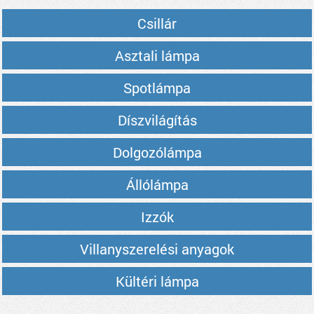
Csillár
Asztali lámpa
Spotlámpa
Díszvilágítás
Dolgozólámpa
Állólámpa
Izzók
Villanyszerelési anyagok
Kültéri lámpa