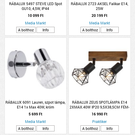
RÁBALUX 5497 STEVE LED Spot
RÁBALUX 2723 AKSEL Falikar E14,
GU10, 4,5W, IP44
25W
10 099 Ft
20 199 Ft
Media Markt
Media Markt
A bolthoz
Info
A bolthoz
Info
RÁBALUX 6091 Lauren, szpot lámpa,
RÁBALUX ZEUS SPOTLÁMPA E14
E14 1x Max 40W, króm
2XMAX.40W IP20 9,5X38,5CM FÉM-
FA FEKETE-TÖLGY
5 699 Ft
16 990 Ft
Media Markt
Praktiker
A bolthoz
Info
A bolthoz
Info