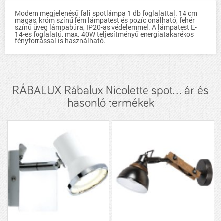
Modern megjelenésű fali spotlámpa 1 db foglalattal. 14 cm
magas, króm színű fém lámpatest és pozícionálható, fehér
színű üveg lámpabúra, IP20-as védelemmel. A lámpatest E-
14-es foglalatú, max. 40W teljesítményű energiatakarékos
fényforrással is használható.
RÁBALUX Rábalux Nicolette spot... ár és
hasonló termékek