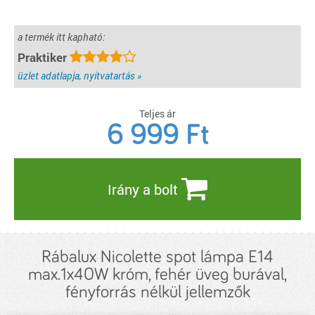
a termék itt kapható:
Praktiker
üzlet adatlapja, nyitvatartás »
Teljes ár
6 999
Ft
Irány a bolt
Rábalux Nicolette spot lámpa E14
max.1x40W króm, fehér üveg burával,
fényforrás nélkül jellemzők