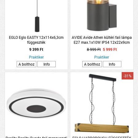
EGLO Eglo EASTY 12x114x6,3cm
AVIDE Avide Athen kültéri fali lámpa
függeszték
E27 max.1x10W IP54 12x22x9cm
fekete
9 399 Ft
8 999 Ft
5 999 Ft
Praktiker
Praktiker
A bolthoz
Info
A bolthoz
Info
-31%