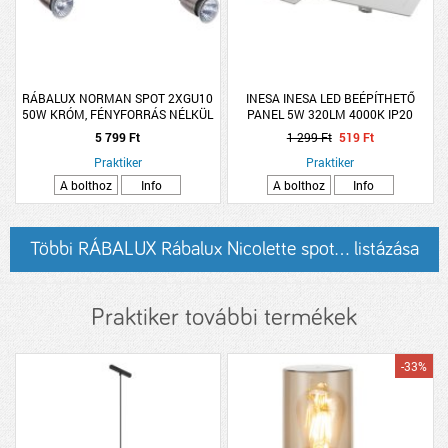
RÁBALUX NORMAN SPOT 2XGU10
INESA INESA LED BEÉPÍTHETŐ
50W KRÓM, FÉNYFORRÁS NÉLKÜL
PANEL 5W 320LM 4000K IP20
8,5X8,5CM SZÖGLETES
5 799 Ft
1 299 Ft
519 Ft
Praktiker
Praktiker
A bolthoz
Info
A bolthoz
Info
Többi RÁBALUX Rábalux Nicolette spot... listázása
Praktiker további termékek
-33%