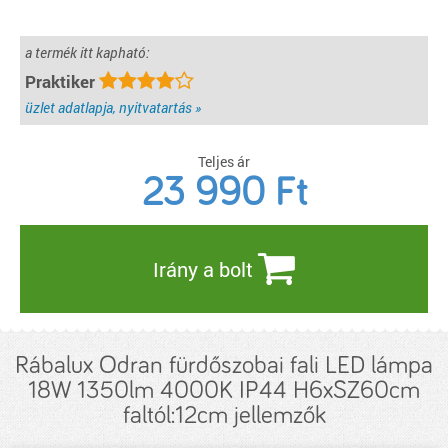
a termék itt kapható:
Praktiker
üzlet adatlapja, nyitvatartás »
Teljes ár
23 990
Ft
Irány a bolt
Rábalux Odran fürdőszobai fali LED lámpa
18W 1350lm 4000K IP44 H6xSZ60cm
faltól:12cm jellemzők