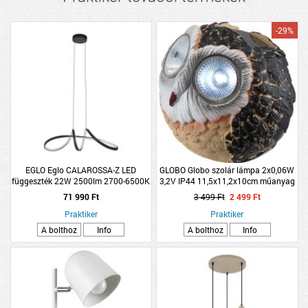
-29%
EGLO Eglo CALAROSSA-Z LED
GLOBO Globo szolár lámpa 2x0,06W
függeszték 22W 2500lm 2700-6500K
3,2V IP44 11,5x11,2x10cm műanyag
IP20 RGB 75x23x110cm fekete-fehér
bagoly vegyes
71 990 Ft
3 499 Ft
2 499 Ft
Praktiker
Praktiker
A bolthoz
Info
A bolthoz
Info