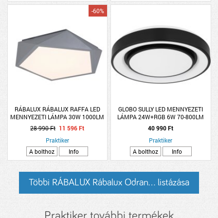
-60%
RÁBALUX RÁBALUX RAFFA LED
GLOBO SULLY LED MENNYEZETI
MENNYEZETI LÁMPA 30W 1000LM
LÁMPA 24W+RGB 6W 70-800LM
3000K IP20 40X40CM FÉM SZÜRKE
3000-6500K DIMMELHETŐ
28 990 Ft
11 596 Ft
40 990 Ft
TÁVIRÁNYÍTÓVAL
Praktiker
Praktiker
A bolthoz
Info
A bolthoz
Info
Többi RÁBALUX Rábalux Odran... listázása
Praktiker további termékek