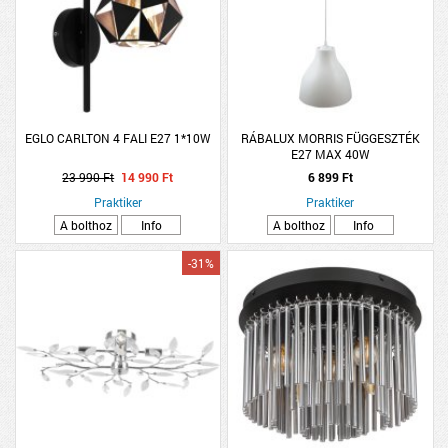
EGLO CARLTON 4 FALI E27 1*10W
RÁBALUX MORRIS FÜGGESZTÉK
E27 MAX 40W
23 990 Ft
14 990 Ft
6 899 Ft
Praktiker
Praktiker
A bolthoz
Info
A bolthoz
Info
-31%