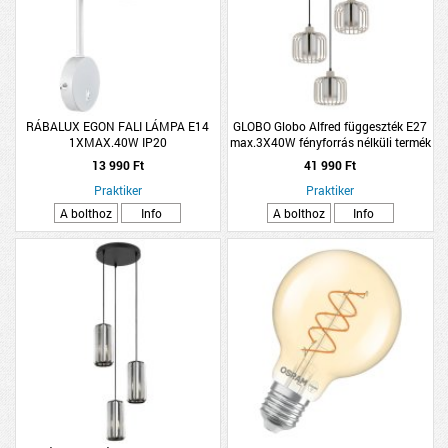
RÁBALUX EGON FALI LÁMPA E14
GLOBO Globo Alfred függeszték E27
1XMAX.40W IP20
max.3X40W fényforrás nélküli termék
BILLENŐKAPCSOLÓVAL 11,5X33CM
IP20 fém, homokszínű
13 990 Ft
41 990 Ft
MATT FEHÉR
Praktiker
Praktiker
A bolthoz
Info
A bolthoz
Info