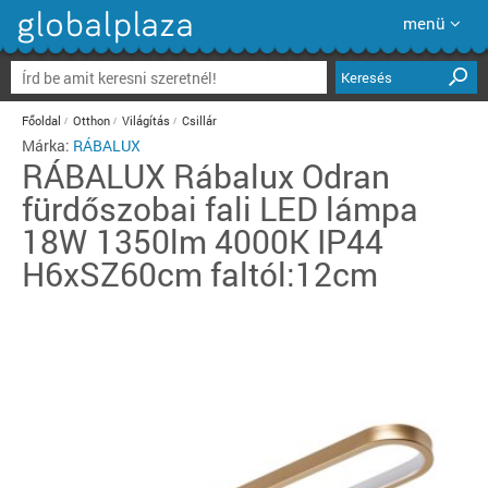
menü
Keresés
Főoldal
Otthon
Világítás
Csillár
Márka:
RÁBALUX
RÁBALUX
Rábalux Odran
fürdőszobai fali LED lámpa
18W 1350lm 4000K IP44
H6xSZ60cm faltól:12cm