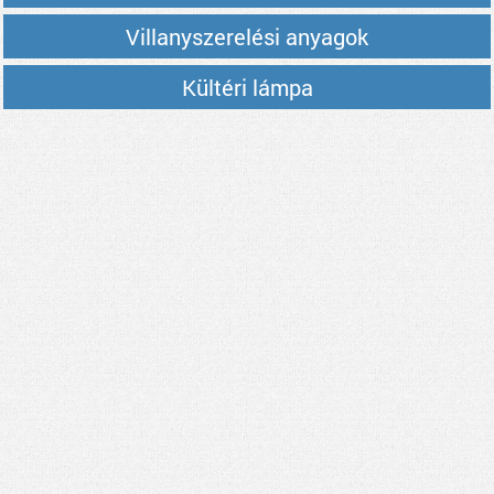
Villanyszerelési anyagok
Kültéri lámpa