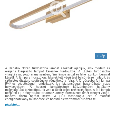
1 kép
A Rábalux Odran fürdőszoba lámpát azoknak ajánljuk, akik modern és
elegáns kiegészítő lámpát keresnek fürdőjükbe. A LED-es fürdőszoba
világítás ragyogó arany színben, fém lámpatesttel és fehér szilikon búrával
készül. A lámpa a hosszúkás, lekerekített végű test belső részén világít, és
szögletes dísztalp segítségével rögzíthető a falra. A fürdőszoba fali lámpa
IP44-es védettséggel rendelkezik, így biztonsággal használható vizes
helyiségekben. A hosszú lámpatestnek köszönhetően hatékony
megvilágítást biztosíthatunk vele a tükör teljes szélességében. A fali lámpa
beépített LED fényforrást tartalmaz, amely természetes fehér fénnyel világít,
modern, tiszta hatást keltve. A LED technológia ezt a modellt
energiahatékony működéssel és hosszú élettartammal ruházza fel.
részletek...