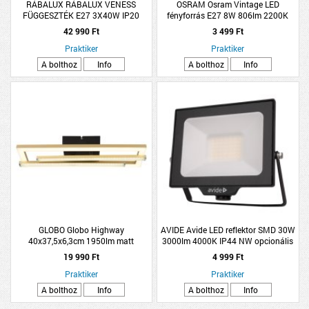
RÁBALUX RÁBALUX VENESS
OSRAM Osram Vintage LED
FÜGGESZTÉK E27 3X40W IP20
fényforrás E27 8W 806lm 2200K
120CM MATT FEKETE
kisgömb melegfehér dimmelhető
42 990 Ft
3 499 Ft
arany
Praktiker
Praktiker
A bolthoz
Info
A bolthoz
Info
GLOBO Globo Highway
AVIDE Avide LED reflektor SMD 30W
40x37,5x6,3cm 1950lm matt
3000lm 4000K IP44 NW opcionális
mennyezeti LED lámpa
PIR
19 990 Ft
4 999 Ft
Praktiker
Praktiker
A bolthoz
Info
A bolthoz
Info