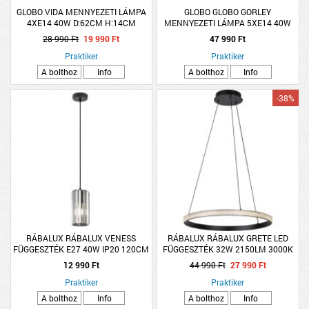
GLOBO VIDA MENNYEZETI LÁMPA
GLOBO GLOBO GORLEY
4XE14 40W D:62CM H:14CM
MENNYEZETI LÁMPA 5XE14 40W
KRÓM/AKRIL
IP20 32X23CM MATT FEKETE-
28 990 Ft
19 990 Ft
47 990 Ft
ÜVEGRUDAK FÜSTSZÍN
Praktiker
Praktiker
A bolthoz
Info
A bolthoz
Info
-38%
RÁBALUX RÁBALUX VENESS
RÁBALUX RÁBALUX GRETE LED
FÜGGESZTÉK E27 40W IP20 120CM
FÜGGESZTÉK 32W 2150LM 3000K
MATT FEKETE
IP20 METAL FEKETE
12 990 Ft
44 990 Ft
27 990 Ft
Praktiker
Praktiker
A bolthoz
Info
A bolthoz
Info