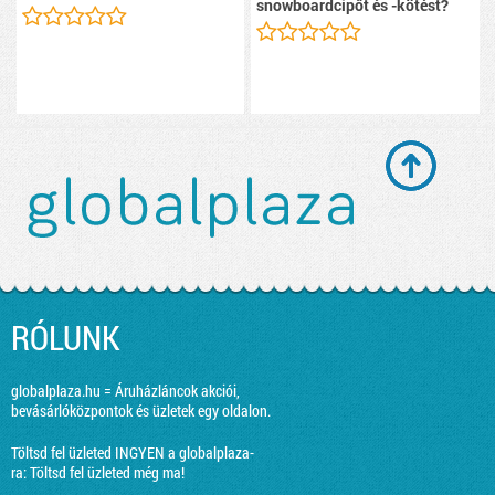
snowboardcipőt és -kötést?
RÓLUNK
globalplaza.hu = Áruházláncok akciói,
bevásárlóközpontok és üzletek egy oldalon.
Töltsd fel üzleted INGYEN a globalplaza-
ra:
Töltsd fel üzleted még ma!