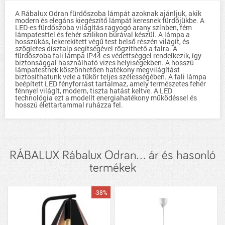
A Rábalux Odran fürdőszoba lámpát azoknak ajánljuk, akik
modern és elegáns kiegészítő lámpát keresnek fürdőjükbe. A
LED-es fürdőszoba világítás ragyogó arany színben, fém
lámpatesttel és fehér szilikon búrával készül. A lámpa a
hosszúkás, lekerekített végű test belső részén világít, és
szögletes dísztalp segítségével rögzíthető a falra. A
fürdőszoba fali lámpa IP44-es védettséggel rendelkezik, így
biztonsággal használható vizes helyiségekben. A hosszú
lámpatestnek köszönhetően hatékony megvilágítást
biztosíthatunk vele a tükör teljes szélességében. A fali lámpa
beépített LED fényforrást tartalmaz, amely természetes fehér
fénnyel világít, modern, tiszta hatást keltve. A LED
technológia ezt a modellt energiahatékony működéssel és
hosszú élettartammal ruházza fel.
RÁBALUX Rábalux Odran... ár és hasonló
termékek
-38%